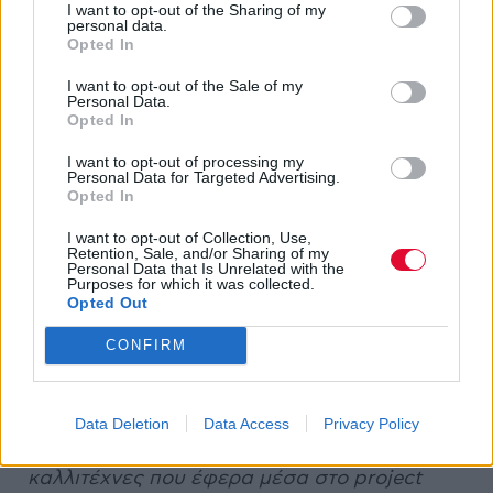
κρατήσεις τραπεζιών και την εξυπηρέτηση με
I want to opt-out of the Sharing of my
personal data.
μπουκάλια και όλα αυτά. Έτσι όπως τότε δεν
Opted In
είχα επενδύσει ιδιαίτερα σε ό,τι ήταν
I want to opt-out of the Sale of my
δημοφιλές έτσι και τώρα δεν κάνω εκπτώσεις
Personal Data.
στα DJ set μου. Δεν έχει σημασία ποιος
Opted In
άλλος είναι στο line up. Μπορεί να υπάρχει
I want to opt-out of processing my
κάποιο μαζικό EDM όνομα ή οτιδήποτε άλλο.
Personal Data for Targeted Advertising.
Opted In
Αν δεν μου αρέσει η μουσική τους, δεν θα
παίξω κάτι παρόμοιο. Και θα συνεχίσω να
I want to opt-out of Collection, Use,
Retention, Sale, and/or Sharing of my
παίζω underground χορευτική μουσική. Και
Personal Data that Is Unrelated with the
από εκεί θα αντλώ έμπνευση όταν πρέπει να
Purposes for which it was collected.
Opted Out
δουλέψω στην ποπ, γιατί σε μερικές
περιπτώσεις η δουλειά μου είναι στην ποπ
CONFIRM
βιομηχανία. Θα είναι πάντα γραφτό να είμαι
λίγο αγκάθι στην άκρη αυτής της μουσικής
φόρμας. Μην ξεχνάς ότι την εποχή που
Data Deletion
Data Access
Privacy Policy
έκανα το Club Future Nostalgia, οι
καλλιτέχνες που έφερα μέσα στο project