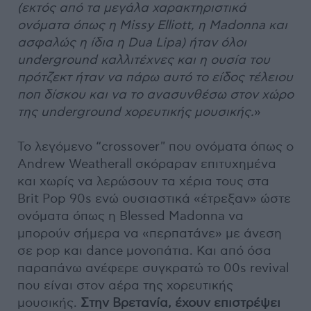
(εκτός από τα μεγάλα χαρακτηριστικά
ονόματα όπως η Μissy Elliott, η Madonna και
ασφαλώς η ίδια η Dua Lipa) ήταν όλοι
underground καλλιτέχνες και η ουσία του
πρότζεκτ ήταν να πάρω αυτό το είδος τέλειου
ποπ δίσκου και να το ανασυνθέσω στον χώρο
της underground χορευτικής μουσικής.
»
Το λεγόμενο “crossover" που ονόματα όπως ο
Andrew Weatherall σκόραραν επιτυχημένα
και χωρίς να λερώσουν τα χέρια τους στα
Brit Pop 90s ενώ ουσιαστικά «έτρεξαν» ώστε
ονόματα όπως η Blessed Madonna να
μπορούν σήμερα να «περπατάνε» με άνεση
σε pop και dance μονοπάτια. Και από όσα
παραπάνω ανέφερε συγκρατώ το 00s revival
που είναι στον αέρα της χορευτικής
μουσικής.
Στην Βρετανία, έχουν επιστρέψει