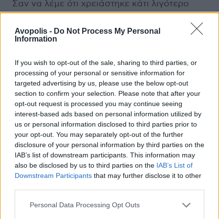
Σαν να λέμε ότι χρειάστηκε κάτι λιγότερο
από επτά χρόνια για να αφήσει πίσω το
underground ήθος του Smart Bar και να
Avopolis -
Do Not Process My Personal
Information
αναρριχηθεί στις main dance κορυφές.
If you wish to opt-out of the sale, sharing to third parties, or
«
Ο Neil Tennant των Pet Shop Boys είχε πει
processing of your personal or sensitive information for
κάτι πολύ ενδιαφέρον σχετικά με το πώς η
targeted advertising by us, please use the below opt-out
ποπ μουσική υποτίθεται ότι πρέπει να είναι
section to confirm your selection. Please note that after your
προκλητική και σε κάποιον που σκέφτεται
opt-out request is processed you may continue seeing
κριτικά να του υπενθυμίζει τόσο αυτά που
interest-based ads based on personal information utilized by
us or personal information disclosed to third parties prior to
μισεί όσο και αυτά που του αρέσουν. Το ίδιο
your opt-out. You may separately opt-out of the further
ισχύει και με την δική μου θέση στην ποπ
disclosure of your personal information by third parties on the
βιομηχανία.
Στόχος μου είναι να είμαι πάντα
IAB’s list of downstream participants. This information may
ένα αγκάθι στην άκρη των ποπ πρότζεκτ που
also be disclosed by us to third parties on the
IAB’s List of
εμπλέκομαι
. Όταν άρχισα το DJing, στις
Downstream Participants
that may further disclose it to other
third parties.
αρχές των 00s, θυμήσου πόσο γυαλισμένη
και σε σούπερ σταρ DJ φάση βρισκόταν η
Personal Data Processing Opt Outs
χορευτική μουσική με τα super clubs, τις