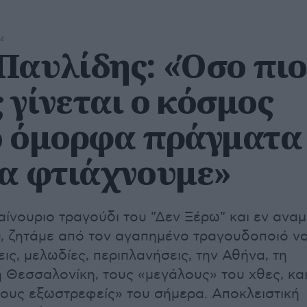
24
Παυλίδης: «Όσο πιο
 γίνεται ο κόσμος
ο όμορφα πράγματα
να φτιάχνουμε»
ίνουριο τραγούδι του "Δεν Ξέρω" και εν ανα
υ, ζητάμε από τον αγαπημένο τραγουδοποιό ν
εις, μελωδίες, περιπλανήσεις, την Αθήνα, τη
τη Θεσσαλονίκη, τους «μεγάλους» του χθες, κα
ους εξωστρεφείς» του σήμερα. Αποκλειστική