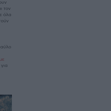
ουν
ι τον
ε όλα
τούν
 Παύλο
με
 για