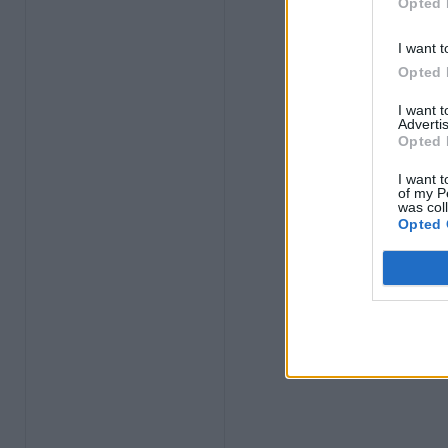
Opted 
I want t
Opted 
I want 
Advertis
Opted 
I want t
of my P
was col
Opted 