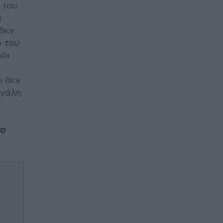
 του
ι
«δεν
» του
ύδι
ι δεν
εγάλη
το