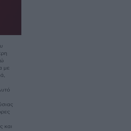
ου
έρη
γώ
α με
ά,
Αυτό
ύσιας
ορες
ς και