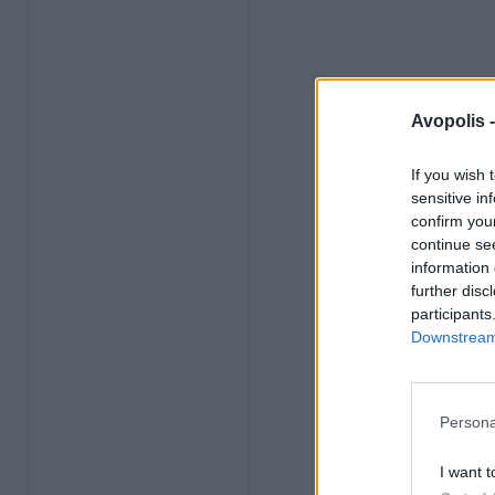
Avopolis 
If you wish 
sensitive in
confirm you
continue se
information 
further disc
participants
Downstream 
Persona
I want t