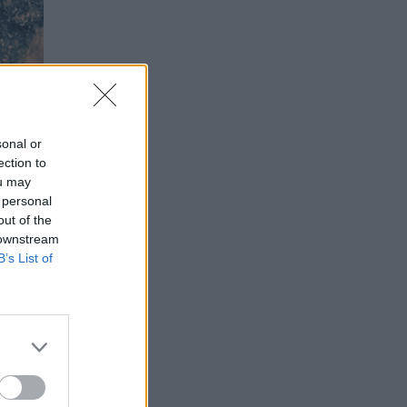
sonal or
ection to
ou may
 personal
out of the
 downstream
B’s List of