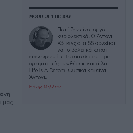
MOOD OF THE DAY
Ποτέ δεν είναι αργά,
κυριολεκτικά. Ο Άντονι
Χόπκινς στα 88 αρνείται
να το βάλει κάτω και
κυκλοφορεί το 1ο του άλμπουμ με
ορχηστρικές συνθέσεις και τίτλο:
Life Is A Dream. Φυσικά και είναι
Άντονι...
Μάκης Μηλάτος
μονή
α μας
ι