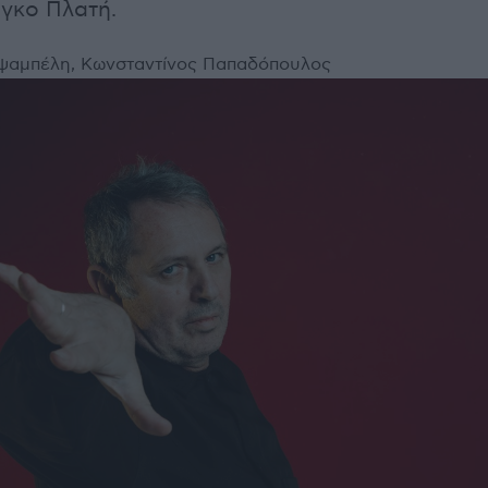
άγκο Πλατή.
ψαμπέλη, Κωνσταντίνος Παπαδόπουλος