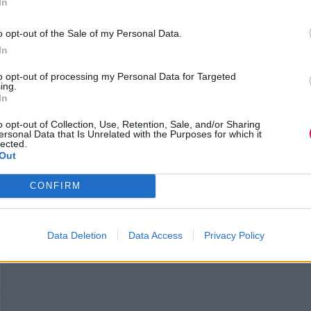
In
Ποια είναι η πρώτη μουσική ανάμνηση που θυμάσα
o opt-out of the Sale of my Personal Data.
In
to opt-out of processing my Personal Data for Targeted
ing.
In
o opt-out of Collection, Use, Retention, Sale, and/or Sharing
ersonal Data that Is Unrelated with the Purposes for which it
lected.
Out
CONFIRM
Data Deletion
Data Access
Privacy Policy