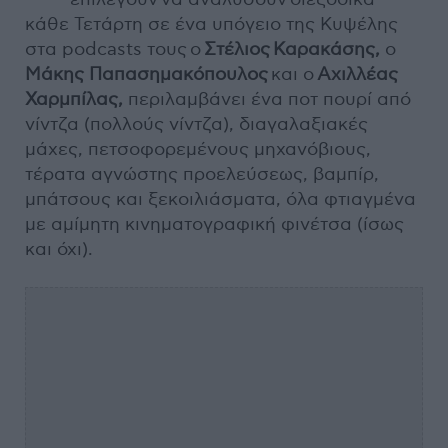
κάθε Τετάρτη σε ένα υπόγειο της Κυψέλης
στα podcasts τους ο
Στέλιος Καρακάσης,
ο
Μάκης Παπασημακόπουλος
και ο
Αχιλλέας
Χαρμπίλας,
περιλαμβάνει ένα ποτ πουρί από
νίντζα (πολλούς νίντζα), διαγαλαξιακές
μάχες, πετσοφορεμένους μηχανόβιους,
τέρατα αγνώστης προελεύσεως, βαμπίρ,
μπάτσους και ξεκοιλιάσματα, όλα φτιαγμένα
με αμίμητη κινηματογραφική φινέτσα (ίσως
και όχι).