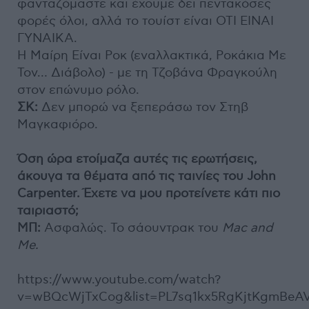
φανταζόμαστε και έχουμε δει πεντακόσες
φορές όλοι, αλλά το τουίστ είναι ΟΤΙ ΕΙΝΑΙ
ΓΥΝΑΙΚΑ.
Η Μαίρη Είναι Ροκ (εναλλακτικά, Ροκάκια Με
Τον… Διάβολο) - με τη Τζοβάνα Φραγκούλη
στον επώνυμο ρόλο.
ΣΚ:
Δεν μπορώ να ξεπεράσω τον Στηβ
Μαγκαφιόρο.
Όση ώρα ετοίμαζα αυτές τις ερωτήσεις,
άκουγα τα θέματα από τις ταινίες του John
Carpenter. Έχετε να μου προτείνετε κάτι πιο
ταιριαστό;
ΜΠ:
Ασφαλώς. Το σάουντρακ του
Mac and
Me.
https://www.youtube.com/watch?
v=wBQcWjTxCog&list=PL7sq1kx5RgKjtKgmBeAV