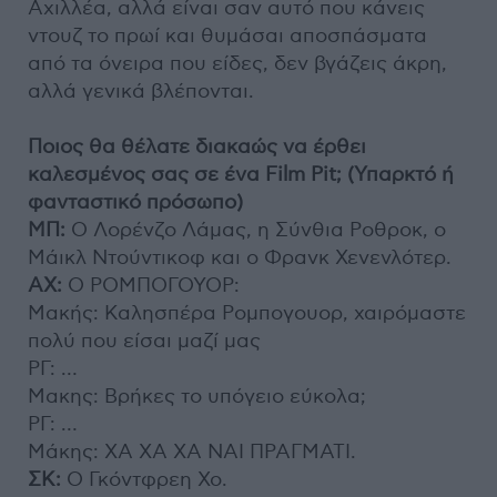
Αχιλλέα, αλλά είναι σαν αυτό που κάνεις
ντουζ το πρωί και θυμάσαι αποσπάσματα
από τα όνειρα που είδες, δεν βγάζεις άκρη,
αλλά γενικά βλέπονται.
Ποιος θα θέλατε διακαώς να έρθει
καλεσμένος σας σε ένα Film Pit; (Υπαρκτό ή
φανταστικό πρόσωπο)
ΜΠ:
Ο Λορένζο Λάμας, η Σύνθια Ροθροκ, ο
Μάικλ Ντούντικοφ και ο Φρανκ Χενενλότερ.
ΑΧ:
Ο ΡΟΜΠΟΓΟΥΟΡ:
Μακής: Καλησπέρα Ρομπογουορ, χαιρόμαστε
πολύ που είσαι μαζί μας
ΡΓ: …
Μακης: Βρήκες το υπόγειο εύκολα;
ΡΓ: …
Μάκης: ΧΑ ΧΑ ΧΑ ΝΑΙ ΠΡΑΓΜΑΤΙ.
ΣΚ:
Ο Γκόντφρεη Χο.