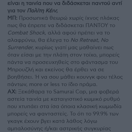
είναι η ταινία που να διδάσκεται παντού αντί
για τον
Πολίτη Κέιν
;
ΜΠ:
Προσωπικά θεωρώ χωρίς ίχνος πλάκας
πως θα έπρεπε να διδάσκεται ΠΑΝΤΟΥ το
Combat Shock
, αλλά αφού πρέπει να το
αλαφρύνω, θα έλεγα το
No Retreat, No
Surrender,
κυρίως γιατί μας μαθαίνει πως
όταν είσαι με την πλάτη στον τοίχο, μπορείς
πάντα να προσευχηθείς στο φάντασμα του
Μπρουζλή και εκείνος θα έρθει να σε
βοηθήσει. Ή να σου μάθει κουνγκ φου τέλος
πάντων, more or less το ίδιο πράμα.
ΑΧ:
Ξεκάθαρα το Samurai Cop, μια φοβερά
αστεία ταινία με καταιγιστικό κωμικό ρυθμό
που χτυπάει στα ίσα όποια κλασική κωμωδία
μπορείς να φανταστείς. Το ότι το 99.9% των
γκαγκ έχουν βγει κατά λάθος λόγω
αμπαλοσύνης ή/και αστρικής συγκυρίας