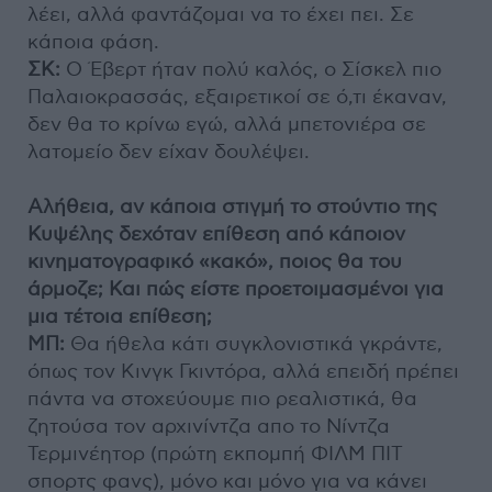
λέει, αλλά φαντάζομαι να το έχει πει. Σε
κάποια φάση.
ΣΚ:
Ο Έβερτ ήταν πολύ καλός, ο Σίσκελ πιο
Παλαιοκρασσάς, εξαιρετικοί σε ό,τι έκαναν,
δεν θα το κρίνω εγώ, αλλά μπετονιέρα σε
λατομείο δεν είχαν δουλέψει.
Αλήθεια, αν κάποια στιγμή το στούντιο της
Κυψέλης δεχόταν επίθεση από κάποιον
κινηματογραφικό «κακό», ποιος θα του
άρμοζε; Και πώς είστε προετοιμασμένοι για
μια τέτοια επίθεση;
ΜΠ:
Θα ήθελα κάτι συγκλονιστικά γκράντε,
όπως τον Κινγκ Γκιντόρα, αλλά επειδή πρέπει
πάντα να στοχεύουμε πιο ρεαλιστικά, θα
ζητούσα τον αρχινίντζα απο το Νίντζα
Τερμινέητορ (πρώτη εκπομπή ΦΙΛΜ ΠΙΤ
σπορτς φανς), μόνο και μόνο για να κάνει