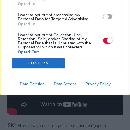
σημαντικότερον. Μαθαίνουμε πως ο σωστός
Opted In
νίντζα, όταν κάνει πέσιμο από ψηλά, πετάει
I want to opt-out of processing my
στα σκουπίδια το έλεμεντ οβ σαρπράηζ για
Personal Data for Targeted Advertising.
Opted In
να βγάλει από τα στήθια του την κλασσική
νιντζική κραυγή «ΓΙΟΥΖΟΥΗ». Απλός, καλός
I want to opt-out of Collection, Use,
σινεμάς.
Retention, Sale, and/or Sharing of my
Personal Data that Is Unrelated with the
Purposes for which it was collected.
Opted Out
CONFIRM
Data Deletion
Data Access
Privacy Policy
ΣΚ:
Η σκηνή που το ρομποτάκι μαζορέτ