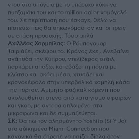
ντου στο υπόγειο με το υπέροχο κόκκινο
πυτζαμάκι του και το million dollar χαμόγελό
του. Σε περίπτωση που έσκαγε, θέλω να
πιστεύω πως θα σηκωνόμασταν και οι τρεις
σε στάση προσοχής. Τόσο απλά.
Αχιλλέας Χαρμπίλας:
Ο Ρόμπογουορ.
Ταιριάζει, σκέψου το. Κράνος έχει. Ανεβαίνει
ανάποδα την Κύπρου, ντελιβεράς στάιλ,
παρκάρει απόξω, κατεβάζει τη πόρτα με
κλώτσο και σκάει μέσα, χτυπάει και
κρανοκέφαλο στην υπερβολικά χαμηλή κάσα
της πόρτας. Αμίμητο φυζικαλ κόμεντι που
ακολουθείται στενά από καταιγισμό σφαιρών
και γκορ, με αντερα απλωμένα στα
μικροφωνα και δε συμμαζεύεται.
ΣΚ:
Θα πω τον αλησμόνητο Yoshito (Si Y Jo)
στο αδικημένο Miami Connection που
κανονικά θα έπρεπε να παίζει δίπλα στον