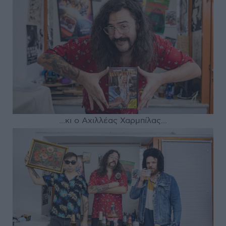
...κι ο Αχιλλέας Χαρμπίλας...