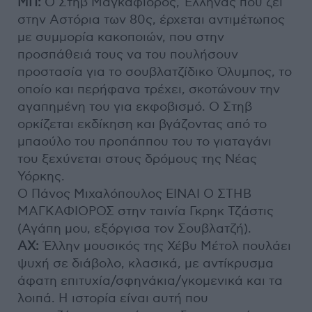
ΜΠ:
Ο Στηβ Μαγκαφιόρος, Έλληνας που ζει
στην Αστόρια των 80ς, έρχεται αντιμέτωπος
με συμμορία κακοποιών, που στην
προσπάθειά τους να του πουλήσουν
προστασία για το σουβλατζίδικο Όλυμπος, το
οποίο και περήφανα τρέχει, σκοτώνουν την
αγαπημένη του για εκφοβισμό. Ο Στηβ
ορκίζεται εκδίκηση και βγάζοντας από το
μπαούλο του προπάππου του το γιαταγάνι
του ξεχύνεται στους δρόμους της Νέας
Υόρκης.
Ο Πάνος Μιχαλόπουλος ΕΙΝΑΙ Ο ΣΤΗΒ
ΜΑΓΚΑΦΙΟΡΟΣ στην ταινία Γκρηκ Τζάστις
(Αγάπη μου, εξόργισα τον Σουβλατζή).
ΑΧ:
Έλλην μουσικός της Χέβυ Μέτολ πουλάει
ψυχή σε διάβολο, κλασικά, με αντίκρυσμα
άφατη επιτυχία/σφηνάκια/γκομενικά και τα
λοιπά. Η ιστορία είναι αυτή που