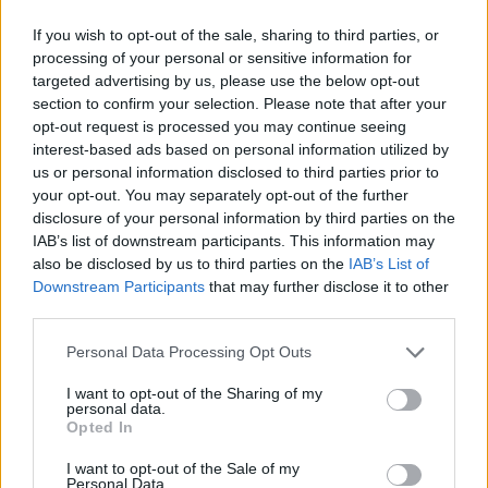
μουσικής, στυλιζαρισματος και τα ρέστα,
αλλά όταν βλέπω ολόκληρες ταινίες του
If you wish to opt-out of the sale, sharing to third parties, or
processing of your personal or sensitive information for
εκνευρίζομαι ΠΑΝΤΑ.
targeted advertising by us, please use the below opt-out
ΣΚ:
Σαφέστατα. Ο Χενενλότερ είναι
section to confirm your selection. Please note that after your
αυστραλέζικη πανκ μπάντα. Αλλά και δεξί
opt-out request is processed you may continue seeing
μπακ στην Τβέντε θα μπορούσε. Από την
interest-based ads based on personal information utilized by
άλλη, το
Eraserhead
είναι λίγο σαν το
Kill ‘em
us or personal information disclosed to third parties prior to
your opt-out. You may separately opt-out of the further
All
. Δηλαδή το καλύτερο άλμπουμ του.
disclosure of your personal information by third parties on the
IAB’s list of downstream participants. This information may
Ποια είναι η σημαντικότερη σκηνή στην
also be disclosed by us to third parties on the
IAB’s List of
ιστορία του σινεμά;
Downstream Participants
that may further disclose it to other
ΜΠ:
Εύκολο. Απο το αριστούργημα του
third parties.
Αμέρικαν Νίντζα 2
, στο 3.58 λεφτό o
Personal Data Processing Opt Outs
αξέχαστος Στηβ Τζέημς τρώει πέσιμο
βραχίσιο απο μαυροφορεμένο νίντζα.
I want to opt-out of the Sharing of my
personal data.
Πρώτον, πάρα πολύ χρήσιμο να φοράς μαύρα
Opted In
με ντάλα ήλιο στην παραλία, βοηθάει πολύ το
I want to opt-out of the Sale of my
να μην φαίνεσαι. Δεύτερον. Και
Personal Data.