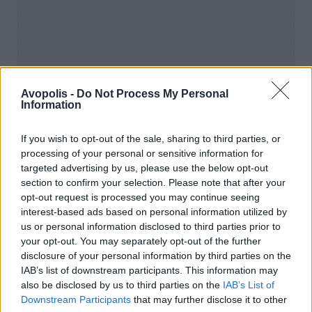
Avopolis -
Do Not Process My Personal
Information
If you wish to opt-out of the sale, sharing to third parties, or
Όπως και να ‘χει για την ίδια το
processing of your personal or sensitive information for
«Ανθρωποφάγοι» είναι κάτι παραπάνω από
targeted advertising by us, please use the below opt-out
ένα τραγούδι,
«είναι έργο. Δεν είναι ένα
section to confirm your selection. Please note that after your
σουξέ ή μια επιτυχία. Δόξα τω Θεώ, για να
opt-out request is processed you may continue seeing
interest-based ads based on personal information utilized by
μας αγαπάει ο κόσμος, σημαίνει ότι κάτι
us or personal information disclosed to third parties prior to
κάναμε κι εμείς»
. Κρατάμε πως γι’ αυτήν,
«η
your opt-out. You may separately opt-out of the further
χαρά είναι απερίγραπτη, Απερίγραπτη».
disclosure of your personal information by third parties on the
IAB’s list of downstream participants. This information may
Στο τέλος, ζητάω να μάθω αν υπάρχουν
also be disclosed by us to third parties on the
IAB’s List of
Downstream Participants
that may further disclose it to other
άλλες απροσδόκητες συνεργασίες που θα