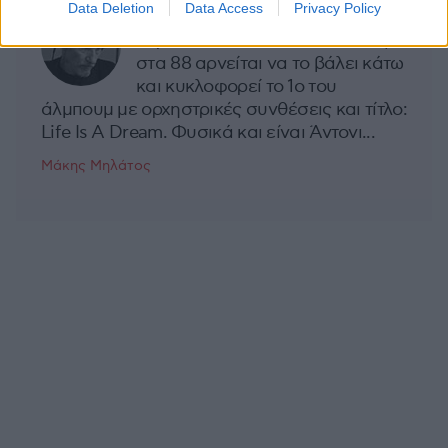
Data Deletion
Data Access
Privacy Policy
Ποτέ δεν είναι αργά,
κυριολεκτικά. Ο Άντονι Χόπκινς
στα 88 αρνείται να το βάλει κάτω
και κυκλοφορεί το 1ο του
άλμπουμ με ορχηστρικές συνθέσεις και τίτλο:
Life Is A Dream. Φυσικά και είναι Άντονι...
Μάκης Μηλάτος