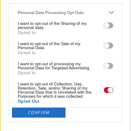
third parties.
ήθελε να δοκιμάσει. Μου λέει «πολλές»,
αλλά δεν της έρχεται κάτι τώρα. Μου είχε πει
Personal Data Processing Opt Outs
άλλωστε νωρίτερα πως το τηλεφώνημά μου
I want to opt-out of the Sharing of my
την πέτυχε μόλις είχε ξυπνήσει.
personal data.
Opted In
I want to opt-out of the Sale of my
Personal Data.
Previous Article
Next Article
Opted In
I want to opt-out of processing my
Personal Data for Targeted Advertising.
Opted In
I want to opt-out of Collection, Use,
Ακολούθησε το Avopolis Network στο
Retention, Sale, and/or Sharing of my
Personal Data that Is Unrelated with the
Google News
Purposes for which it was collected.
Opted Out
CONFIRM
MOOD OF THE DAY