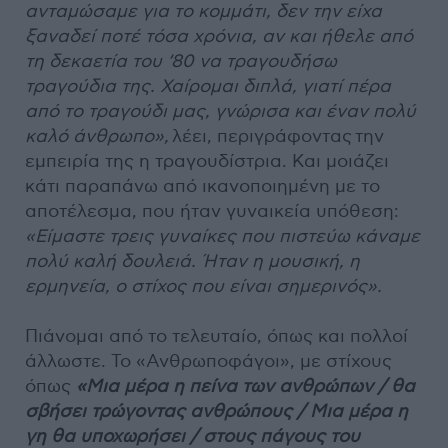
ανταμώσαμε για το κομμάτι, δεν την είχα
ξαναδεί ποτέ τόσα χρόνια, αν και ήθελε από
τη δεκαετία του ‘80 να τραγουδήσω
τραγούδια της. Χαίρομαι διπλά, γιατί πέρα
από το τραγούδι μας, γνώρισα και έναν πολύ
καλό άνθρωπο»,
λέει, περιγράφοντας την
εμπειρία της η τραγουδίστρια. Και μοιάζει
κάτι παραπάνω από ικανοποιημένη με το
αποτέλεσμα, που ήταν γυναικεία υπόθεση:
«Είμαστε τρεις γυναίκες που πιστεύω κάναμε
πολύ καλή δουλειά. Ήταν η μουσική, η
ερμηνεία, ο στίχος που είναι σημερινός».
Πιάνομαι από το τελευταίο, όπως και πολλοί
άλλωστε. Το «Ανθρωποφάγοι», με στίχους
όπως
«Μια μέρα η πείνα των ανθρώπων / θα
σβήσει τρώγοντας ανθρώπους / Μια μέρα η
γη θα υποχωρήσει / στους πάγους του