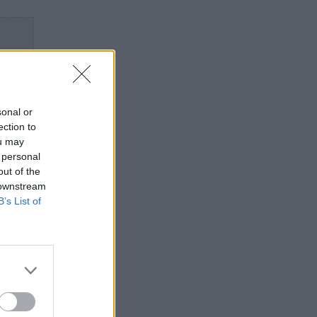
sonal or
ection to
ou may
 personal
out of the
 downstream
B’s List of