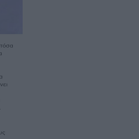
 τόσα
α
η
α
νει
ι
.
υς