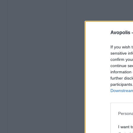
Avopolis 
If you wish 
sensitive in
confirm you
continue se
information 
further disc
participants
Downstream 
Persona
I want t