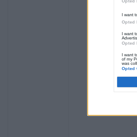
Opted 
I want t
Opted 
I want 
Advertis
Opted 
I want t
of my P
was col
Opted 