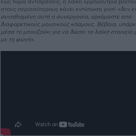
έως τώρα αντιδράσεις, η λαϊκή ερμηνεύτρια βλέπε
στους περισσότερους κάνει εντύπωση γιατί
«δεν εί
συνηθισμένη αυτή η συνεργασία, ερχόμαστε από
διαφορετικούς μουσικούς κόσμους. Βέβαια, υπάρχ
μέσα το μπουζούκι για να δώσει το λαϊκό στοιχείο 
με τη φωνή».