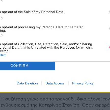
In
o opt-out of the Sale of my Personal Data.
In
to opt-out of processing my Personal Data for Targeted
ing.
In
o opt-out of Collection, Use, Retention, Sale, and/or Sharing
ersonal Data that Is Unrelated with the Purposes for which it
lected.
Out
CONFIRM
Data Deletion
Data Access
Privacy Policy
Η συζήτηση γύρω από το τραγούδι, δικαιολογεί τον
ενθουσιασμό της Κατερίνας Στανίση. Όσον αφορά 