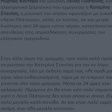
Μυρτώς Κοντοβά
και μουσική
Λένας Πλάτωνος,
έν
ηλεκτρονικό ζεϊμπέκικο που ερμηνεύει η
Κατερίνα
Στανίση,
η μουσική του οποίου «φωνάζει» με ευκο
«Λένα Πλάτωνος», αλλά, εν τούτοις, αν και μετρά
λιγότερες από 24 ώρες «στον αέρα», κατατάσσετα
απευθείας στις απροσδόκητες συνεργασίες του
ελληνικού τραγουδιού.
Στην άλλη άκρη της γραμμής, πριν καλά καλά προ
να ρωτήσω την Κατερίνα Στανίση για την εν λόγω
συνεργασία, λέει με έκδηλη χαρά πως
«Ρε παιδί μο
είμαι τόσο ενθουσιασμένη, τώρα με το ίντερνετ πο
γίνονται όλα τόσο γρήγορα. Μέσα σε 24 ώρες έχει 
χαλασμός. Περίμενα ότι θα είναι κάτι πολύ σημαντι
γιατί η Λένα Πλάτωνος δεν είναι όποια κι όποια. Εί
πολύ μεγάλη καλλιτέχνιδα. Αν και είναι πολύ νωρίς
ακόμη, έχει ήδη μεγάλη επιτυχία».