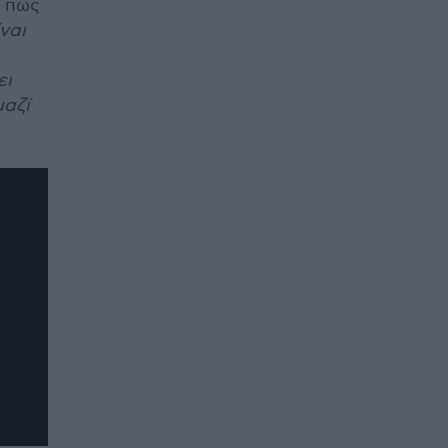
ι πως
ναι
ει
μαζί