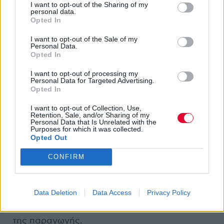
I want to opt-out of the Sharing of my
Το γεγονός πως αναλαμβάνετε τριπλό ρόλο
personal data.
(σκηνοθέτης, σεναριογράφος, παραγωγός)
Opted In
σας κάνει να αισθάνεστε μεγαλύτερη
I want to opt-out of the Sale of my
σιγουριά για το αποτέλεσμα της δουλειάς
Personal Data.
Opted In
σας ή θα προτιμούσατε μελλοντικά να
ασχοληθείτε περισσότερο με
I want to opt-out of processing my
Personal Data for Targeted Advertising.
έναν συγκεκριμένο τομέα;
Αυτό είναι ένα
Opted In
αναγκαίο κακό που το συνηθίζεις κάποια
στιγμή. Δεδομένου ότι στην Ελλάδα σε indie
I want to opt-out of Collection, Use,
Retention, Sale, and/or Sharing of my
και μικρές παραγωγές ο σκηνοθέτης
Personal Data that Is Unrelated with the
Purposes for which it was collected.
αναλαμβάνει πολλαπλούς ρόλους όχι μόνο
Opted Out
στο ντοκιμαντέρ αλλά και σε άλλα μέσα το
συνηθίζεις
.
Όχι, δεν θα ήθελα να τα
CONFIRM
αναλαμβάνω όλα, αλλά άμα θες να κάνεις
κάτι, όπως και να ‘χει, αναλαμβάνεις τις
Data Deletion
Data Access
Privacy Policy
ευθύνες. Στο μέλλον ίσως θα ήθελα να
ασχοληθώ λίγο περισσότερο με το κομμάτι
της παραγωγής.