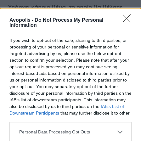
Υπάρχει κάποιο θέμα, το οποίο θα θέλατε
πολύ να θίξετε σε κάποιο μελλοντικό
Avopolis -
Do Not Process My Personal
ντοκιμαντέρ σας;
Ναι κάτι έχω κατά νου αλλά
Information
είναι νωρίς ακόμα για να ανακοινωθεί.
If you wish to opt-out of the sale, sharing to third parties, or
processing of your personal or sensitive information for
targeted advertising by us, please use the below opt-out
section to confirm your selection. Please note that after your
opt-out request is processed you may continue seeing
interest-based ads based on personal information utilized by
us or personal information disclosed to third parties prior to
your opt-out. You may separately opt-out of the further
disclosure of your personal information by third parties on the
IAB’s list of downstream participants. This information may
also be disclosed by us to third parties on the
IAB’s List of
Downstream Participants
that may further disclose it to other
third parties.
Personal Data Processing Opt Outs