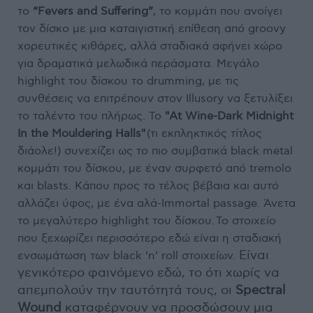
το
“Fevers and Suffering”
, το κομμάτι που ανοίγει
τον δίσκο με μια καταιγιστική επίθεση από groovy
χορευτικές κιθάρες, αλλά σταδιακά αφήνει χώρο
για δραματικά μελωδικά περάσματα. Μεγάλο
highlight του δίσκου το drumming, με τις
συνθέσεις να επιτρέπουν στον Illusory να ξετυλίξει
το ταλέντο του πλήρως. Το
"At Wine-Dark Midnight
In the Mouldering Halls"
(τι εκπληκτικός τίτλος
διάολε!) συνεχίζει ως το πιο συμβατικά black metal
κομμάτι του δίσκου, με έναν συρφετό από tremolo
και blasts. Κάπου προς το τέλος βέβαια και αυτό
αλλάζει ύφος, με ένα αλά-Immortal passage. Άνετα
το μεγαλύτερο highlight του δίσκου.
Το στοιχείο
που ξεχωρίζει περισσότερο εδώ είναι η σταδιακή
Είναι
ενσωμάτωση των black ’n’ roll στοιχείων.
γενικότερο φαινόμενο εδώ, το ότι χωρίς να
απεμπολούν την ταυτότητά τους, οι
Spectral
Wound
καταφέρνουν να προσδώσουν μια