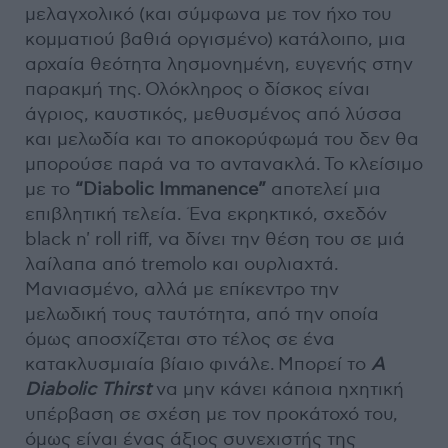
μελαγχολικό (και σύμφωνα με τον ήχο του
κομματιού βαθιά οργισμένο) κατάλοιπο, μια
αρχαία θεότητα λησμονημένη, ευγενής στην
παρακμή της. Ολόκληρος ο δίσκος είναι
άγριος, καυστικός, μεθυσμένος από λύσσα
και μελωδία και το αποκορύφωμά του δεν θα
μπορούσε παρά να το αντανακλά. Το κλείσιμο
με το
“Diabolic Immanence”
αποτελεί μια
επιβλητική τελεία. Ένα εκρηκτικό, σχεδόν
black n' roll riff, να δίνει την θέση του σε μιά
λαίλαπα από tremolo και ουρλιαχτά.
Μανιασμένο, αλλά με επίκεντρο την
μελωδική τους ταυτότητα, από την οποία
όμως αποσχίζεται στο τέλος σε ένα
κατακλυσμιαία βίαιο φινάλε. Μπορεί το
A
Diabolic Thirst
να μην κάνει κάποια ηχητική
υπέρβαση σε σχέση με τον προκάτοχό του,
όμως είναι ένας άξιος συνεχιστής της