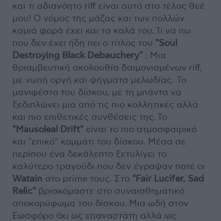
και τι αδιανόητο riff είναι αυτό στο τέλος θεέ
μου! Ο νόμος της μάζας και των πολλών
καμιά φορά έχει και τα καλά του. Τι να πω
που δεν έχει ήδη πει ο τίτλος του
"Soul
Destroying Black Debauchery"
; Μια
θριαμβευτική ακολουθία δαιμονισμένων riff,
με νωπή οργή και ψήγματα μελωδίας. Το
μανιφέστο του δίσκου, με τη μπάντα να
ξεδιπλώνει μια από τις πιο κολλητικές αλλά
και πιο επιθετικές συνθέσεις της. Το
"Mausoleal Drift"
είναι το πιο ατμοσφαιρικό
και "επικό" κομμάτι του δίσκου. Μέσα σε
περίπου ένα δεκάλεπτο ξετυλίγει το
καλύτερο τραγούδι που δεν έγραψαν ποτέ οι
Watain
στο prime τους. Στο
"Fair Lucifer, Sad
Relic"
βρισκόμαστε στο συναισθηματικό
αποκορύφωμα του δίσκου. Μια ωδή στον
Εωσφόρο όχι ως επαναστάτη αλλά ως