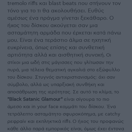
tremolo riffs και blast beats που στήνουν τον
τόνο για το τι θα ακολουθήσει. Ευθύς
αμέσως ένα πράγμα γίνεται ξεκάθαρο. Ο
ήχος του δίσκου ακούγεται σαν μια
ασταμάτητη αρμάδα που έρχεται κατά πάνω
μου. Είναι ένα τεράστιο άλμα σε ηχητική
ευκρίνεια, όπως επίσης και συνθετική
αρτιότητα αλλά και αισθητική συνοχή.
Οι
στίχοι μια ωδή στις μάγισσες που γλίτωσαν την
πυρά, μια τέλεια θεματική αγκαλιά στο εξώφυλλο
του δίσκου. Στυγνός αντιχριστιανισμός: όχι σαν
σύμβολο, αλλά ως υπαρξιακή συνθήκη και
αποσάθρωση της ιερότητας. Σε αυτό το κλίμα, τo
"Black Satanic Glamour"
είναι σίγουρα το πιο
άμεσο και in your face κομμάτι του δίσκου. Ένα
τετράλεπτο ασταμάτητο σφυροκόπημα, με catchy
ρεφραίν και εκπληκτικά riffs. Ο ήχος του προφανώς
κάθε άλλο παρά εμπορικός είναι, όμως έχει έντονα