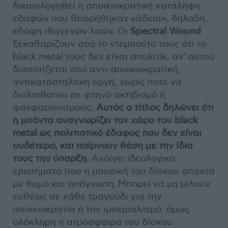
δικαιολογηθεί η αποικιοκρατική κατάληψη
εδαφών που θεωρήθηκαν «άδεια», δηλαδή,
εδάφη ιθαγενών λαών. Οι
Spectral Wound
ξεκαθαρίζουν από το ντεμπούτο τους ότι το
black metal τους δεν είναι απολιτίκ, αν' αυτού
διαποτίζεται από αντι-αποικιοκρατική,
αντικατασταλτική οργή, χωρίς ποτέ να
διολισθαίνει σε φτηνό ακτιβισμό ή
φανφαρονισμούς.
Αυτός ο τίτλος δηλώνει ότι
η μπάντα αναγνωρίζει τον χώρο του black
metal ως πολιτιστικό έδαφος που δεν είναι
ουδέτερο, και παίρνουν θέση με την ίδια
τους την ύπαρξη.
Aνοίγει ιδεολογικά
ερωτήματα που η μουσική του δίσκου απαντά
με θυμό και απόγνωση. Μπορεί να μη μιλούν
ευθέως σε κάθε τραγούδι για την
αποικιοκρατία ή τον ιμπεριαλισμό, όμως
ολόκληρη η ατμόσφαιρα του δίσκου