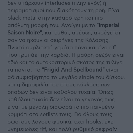
δεν υπάρχουν interludes (πλην ενός) ή
πειραματισμοί που διακόπτουν τη ροή. Είναι
black metal στην καθαρότερη και πιο
απόλυτη μορφή του. Ανοίγει με το
"Imperial
Saison Noire"
, και ευθύς αμέσως ακούγεται
σαν να ηχούν οι σειρήνες της Κόλασης.
Πνιχτά ουρλιαχτά γεμάτα πόνο και ένα riff
που τρυπάει την καρδιά. Η μαύρη σεζόν είναι
εδώ και το αυτοκρατορικό σκότος της τυλίγει
τα πάντα. To
"Frigid And Spellbound"
είναι
αδιαμφισβήτητα το μεγάλο single του δίσκου,
και η δημοφιλία του στους κύκλους των
οπαδών δεν είναι καθόλου τυχαία. Όπως
καθόλου τυχαίο δεν είναι το γεγονός πως
είναι με μεγάλη διαφορά το πιο παιγμένο
κομμάτι στα setlists τους. Για όλους τους
σωστούς λόγους φυσικά, έχει hooks, έχει
μνημειώδες riff, και πολύ ρυθμικό ρεφραίν