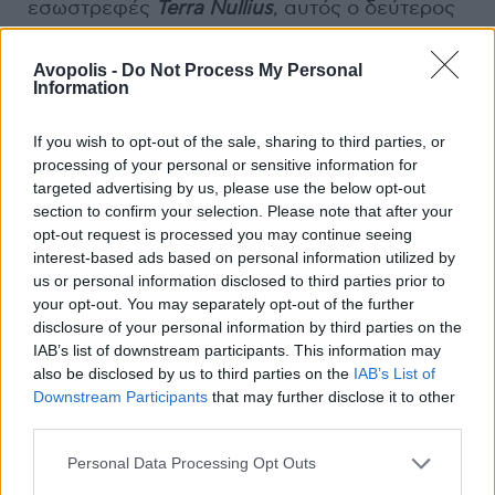
εσωστρεφές
Terra Nullius
, αυτός ο δεύτερος
δίσκος είναι η στιγμή που η μπάντα ενώ
ισχυροποιεί το μελωδικό της οπλοστάσιο,
Avopolis -
Do Not Process My Personal
Information
επιβάλλεται πλέον ως αυθεντική,
αναγνωρίσιμη φωνή μέσα στην
If you wish to opt-out of the sale, sharing to third parties, or
πολυκορεσμένη post-second-wave black
processing of your personal or sensitive information for
metal σκηνή. Είναι ο δίσκος που τους
targeted advertising by us, please use the below opt-out
ανέβασε από τον υπόγειο Καναδικό
section to confirm your selection. Please note that after your
υπόκοσμο σε μια ηχηρή παρουσία στη διεθνή
opt-out request is processed you may continue seeing
σκηνή του black metal. Ολα τα στοιχεία του
interest-based ads based on personal information utilized by
us or personal information disclosed to third parties prior to
ντεμπούτου που τους έκαναν
your opt-out. You may separately opt-out of the further
αναγνωρίσιμους είναι ακόμα εδώ, απλά στην
disclosure of your personal information by third parties on the
υπερθετική τους μορφή. Και όλα όσα
IAB’s list of downstream participants. This information may
έμοιαζαν με "λιπάκι" έχουν τριμαριστεί
also be disclosed by us to third parties on the
IAB’s List of
μαεστρικά. Στο
Infernal Decadence
Downstream Participants
that may further disclose it to other
third parties.
απομακρύνονται από το πιο εσωστρεφές lo-fi
ύφοςτου
Terra Nullius
και προσφέρουν ένα
Personal Data Processing Opt Outs
black metal αριστούργημα που είναι