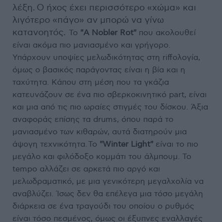
λέξη. Ο ήχος έχει περισσότερο «χώμα» και
λιγότερο «πάγο» αν μπορώ να γίνω
κατανοητός.
Το
"A Nobler Rot"
που ακολουθεί
είναι ακόμα πιο μανιασμένο και γρήγορο.
Υπάρχουν υποψίες μελωδικότητας στη riffολογία,
όμως ο βασικός παράγοντας είναι η βία και η
ταχύτητα. Κάπου στη μέση που τα γκάζια
κατευνάζουν σε ένα πιο σβερκοκινητικό part, είναι
και μια από τις πιο ωραίες στιγμές του δίσκου. Άξια
αναφοράς επίσης τα drums, όπου παρά το
μανιασμένο των κιθαρών, αυτά διατηρούν μια
άψογη τεχνικότητα.
To
"Winter Light"
είναι το πιο
μεγάλο και φιλόδοξο κομμάτι του άλμπουμ. To
tempo αλλάζει σε αρκετά πιο αργό και
μελωδραματικό, με μια γενικότερη μεγαλχολία να
αναβλύζει. Ίσως δεν θα επέλεγα μια τόσο μεγάλη
διάρκεια σε ένα τραγούδι του οποίου ο ρυθμός
είναι τόσο πεσμένος, όμως οι έξυπνες εναλλαγές