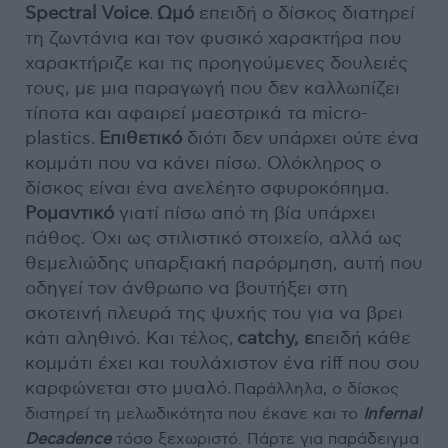
Spectral Voice
.
Ωμό
επειδή ο δίσκος διατηρεί
τη ζωντάνια και τον φυσικό χαρακτήρα που
χαρακτήριζε και τις προηγούμενες δουλειές
τους, με μια παραγωγή που δεν καλλωπίζει
τίποτα και αφαιρεί μαεστρικά τα micro-
plastics.
Επιθετικό
διότι δεν υπάρχει ούτε ένα
κομμάτι που να κάνει πίσω. Ολόκληρος ο
δίσκος είναι ένα ανελέητο σφυροκόπημα.
Ρ
ομαντικό
γιατί πίσω από τη βία υπάρχει
πάθος. Όχι ως στιλιστικό στοιχείο, αλλά ως
θεμελιώδης υπαρξιακή παρόρμηση, αυτή που
οδηγεί τον άνθρωπο να βουτήξει στη
σκοτεινή πλευρά της ψυχής του για να βρει
κάτι αληθινό. Και τέλος,
catchy, ε
πειδή κάθε
κομμάτι έχει και τουλάχιστον ένα riff που σου
καρφώνεται στο μυαλό.
Παράλληλα, ο δίσκος
διατηρεί τη μελωδικότητα που έκανε και το
Infernal
Decadence
τόσο ξεχωριστό. Πάρτε για παράδειγμα