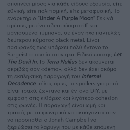
αποπνέει μίσος για κάθε είδους εξουσία, είτε
εθνική, είτε πολιτισμική, είτε μεταφυσική. Το
εναρκτήριο
"Under A Purple Moon"
ξεκινά
αμέσως με ένα αδυσσώπητο riff και
μανιασμένα τύμπανα, σε έναν ήχο παντελώς
δεύτερου κύματος black metal. Είναι
πασιφανές πως υπάρχει πολύ έντονο το
Sargeist στοιχείο στον ήχο. Ειδικά εποχής
Let
The Devil In.
Το
Terra Nullius
δεν ακούγεται
ακριβώς σαν «demo», αλλά δεν έχει ακόμα
τη εκπληκτική παραγωγή του
Infernal
Decadence
, τέλος όμως τα spoilers για μετά.
Είναι τραχύ, ζωντανό και έντονα DIY, με
έμφαση στις κιθάρες και λιγότερο cohesion
στις φωνές. Η παραγωγή είναι ωμή και
τραχιά, με τα φωνητικά να ακούγονται σαν
να προσπαθεί ο Jonah Campbell να
ξεριζώσει το λαρύγγι του με κάθε επόμενη