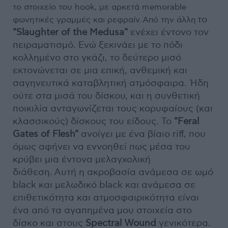
το στοιχείο του hook, με αρκετά memorable
το
φωνητικές γραμμές και ρεφραίν.
Από την άλλη
"Slaughter of the Medusa"
ενέχει έντονο τον
πειραματισμό. Ενώ ξεκινάει με το πόδι
κολλημένο στο γκάζι, το δεύτερο μισό
εκτονώνεται σε μια επική, ανθεμική και
σαγηνευτικά καταβλητική ατμόσφαιρα. Ήδη
ούτε στα μισά του δίσκου, και η συνθετική
ποικιλία ανταγωνίζεται τους κορυφαίους (και
κλασσικούς) δίσκους του είδους. Το
"Feral
Gates of Flesh"
ανοίγει με ένα βίαιο riff, που
όμως αφήνει να εννοηθεί πως μέσα του
κρύβει μια έντονα μελαγχολική
διάθεση. Αυτή η ακροβασία ανάμεσα σε ωμό
black και μελωδικό black και ανάμεσα σε
επιθετικότητα και ατμοσφαιρικότητα είναι
ένα από τα αγαπημένα μου στοιχεία στο
δίσκο και στους
Spectral Wound
γενικότερα.