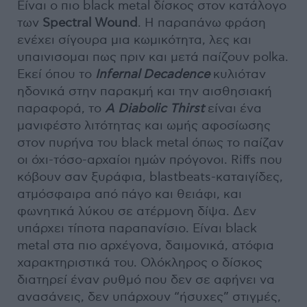
Είναι ο πιο black metal δίσκος στον κατάλογο
των
Spectral Wound
. Η παραπάνω φράση
ενέχει σίγουρα μια κωμικότητα, λες και
υπαινισομαι πως πριν και μετά παίζουν polka.
Εκεί όπου το
Infernal Decadence
κυλιόταν
ηδονικά στην παρακμή και την αισθησιακή
παραφορά, το
A Diabolic Thirst
είναι ένα
μανιφέστο λιτότητας και ωμής αφοσίωσης
στον πυρήνα του black metal όπως το παίζαν
οι όχι-τόσο-αρχαίοι ημών πρόγονοι. Riffs που
κόβουν σαν ξυράφια, blastbeats-καταιγίδες,
ατμόσφαιρα από πάγο και θειάφι, και
φωνητικά λύκου σε ατέρμονη δίψα. Δεν
υπάρχει τίποτα παραπανίσιο. Είναι black
metal στα πιο αρχέγονα, δαιμονικά, ατόφια
χαρακτηριστικά του. Ολόκληρος ο δίσκος
διατηρεί έναν ρυθμό που δεν σε αφήνει να
ανασάνεις, δεν υπάρχουν “ήσυχες” στιγμές,