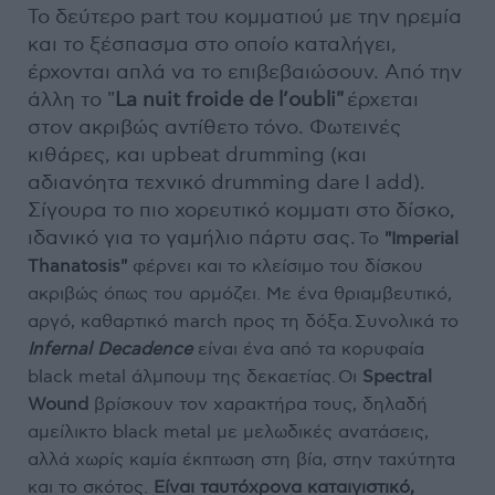
Το δεύτερο part του κομματιού με την ηρεμία
και το ξέσπασμα στο οποίο καταλήγει,
έρχονται απλά να το επιβεβαιώσουν. Από την
άλλη το "
La nuit froide de l’oubli"
έρχεται
στον ακριβώς αντίθετο τόνο. Φωτεινές
κιθάρες, και upbeat drumming (και
αδιανόητα τεχνικό drumming dare I add).
Σίγουρα το πιο χορευτικό κομματι στο δίσκο,
ιδανικό για το γαμήλιο πάρτυ σας.
To
"Imperial
Thanatosis"
φέρνει και το κλείσιμο του δίσκου
ακριβώς όπως του αρμόζει. Με ένα
θριαμβευτικό,
αργό, καθαρτικό march προς τη δόξα. Συνολικά το
Infernal Decadence
είναι ένα από τα κορυφαία
black metal άλμπουμ της δεκαετίας. Οι
Spectral
Wound
βρίσκουν τον χαρακτήρα τους, δηλαδή
αμείλικτο black metal με μελωδικές ανατάσεις,
αλλά χωρίς καμία έκπτωση στη βία, στην ταχύτητα
και το σκότος.
Eίναι ταυτόχρονα καταιγιστικό,