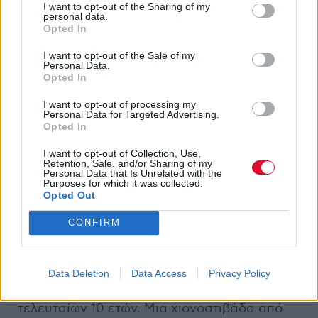
παράλληλα διαυγές, μεστό και λυσσασμένα
I want to opt-out of the Sharing of my
personal data.
μελωδικό. Αν το ντεμπούτο ήταν ένα κομμάτι
Opted In
ωμού άνθρακα, το
Infernal Decadence
είναι
I want to opt-out of the Sale of my
διαμάντι: κοφτερό, γυαλιστερό, και φονικά
Personal Data.
αιχμηρό. Οι κιθάρες, πλέον πιο στιβαρές και
Opted In
καθαρές, κάθε riff είναι βέλος, κάθε ακμή
I want to opt-out of processing my
του ήχου κόβει με ακριβή και στοχευμένη
Personal Data for Targeted Advertising.
Opted In
οργή. Τα φωνητικά παραμένουν πνιχτά
ουρλιαχτά, με αχαλήνωτο πάθος. If it ain't
I want to opt-out of Collection, Use,
Retention, Sale, and/or Sharing of my
broke, don't fix it. O δίσκος ανοίγει με το
Personal Data that Is Unrelated with the
"Woods from Which the Spirits Once So
Purposes for which it was collected.
Opted Out
Loudly Howled"
. Προσπαθώ γενικά να κρατώ
ένα χαμηλό προφίλ (not) και να μην
CONFIRM
προβαίνω σε ασύμμετρους διθυράμβους. Ας
μου επιτραπεί λοιπόν ένας εδώ πέρα. Είναι
χωρίς υπερβολές ίσως και να είναι το
Data Deletion
Data Access
Privacy Policy
καλύτερο black metal κομμάτι των
τελευταίων 10 ετών. Μια χιονοστιβάδα από