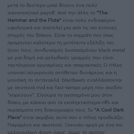
μετά το δεύτερο μισό δίνουν ένα πολύ
ικανοποιητικό payoff. Από την άλλη τ
ο
“The
Hammer and the Flute”
είναι πολύ ενδιαφέρον
υφολογικά και αποτελεί μια από τις πιο έντονες
στιγμές του δίσκου. Είναι το κομμάτι που ίσως
προμηνύει καλύτερα τη μετέπειτα εξέλιξη του
ήχου τους: συνδυασμός λυσσασμένου black metal
με μια δομή και μελωδικές γραμμές που είναι
ταυτόχρονα οργισμένες και σπαρακτικές.
Ο τίτλος
υπονοεί σύγκρουση αντίθετων δυνάμεων, και η
μουσική το αντανακλά: blastbeats εναλλάσσονται
με σκοτεινά mid και fast-tempo μέρη που σχεδόν
"χορεύουν". Σίγουρα το αγαπημένο μου στον
δίσκο, με κάποια από τα εκπληκτικότερα riffs και
περάσματα στη δισκογραφία τους.
Το
"A Cool Dark
Place"
είναι ακριβώς αυτό που ο τίτλος προιδεάζει.
Παγωμένο και σκοτεινό. Ξεκινάει αργά με ένα πιο
μελαγχολικό doom ύφος, όμως το σκότος