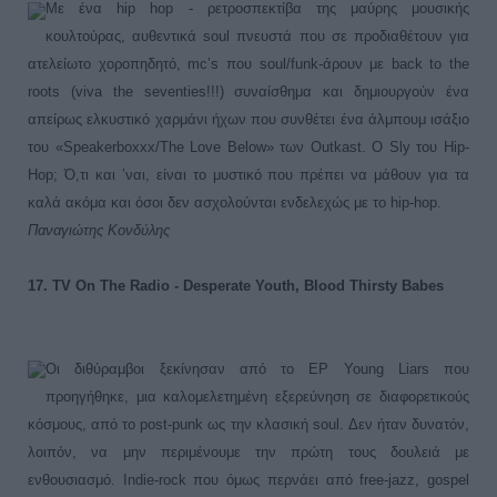
Mε ένα hip hop - ρετροσπεκτίβα της μαύρης μουσικής
κουλτούρας, αυθεντικά soul πνευστά που σε προδιαθέτουν για
ατελείωτο χοροπηδητό, mc’s που soul/funk-άρουν με back to the
roots (viva the seventies!!!) συναίσθημα και δημιουργούν ένα
απείρως ελκυστικό χαρμάνι ήχων που συνθέτει ένα άλμπουμ ισάξιο
του «Speakerboxxx/The Love Below» των Outkast. Ο Sly του Hip-
Hop; Ό,τι και ’ναι, είναι το μυστικό που πρέπει να μάθουν για τα
καλά ακόμα και όσοι δεν ασχολούνται ενδελεχώς με το hip-hop.
Παναγιώτης Κονδύλης
17
. TV On The Radio - Desperate Youth, Blood Thirsty Babes
Οι διθύραμβοι ξεκίνησαν από το EP Young Liars που
προηγήθηκε, μια καλομελετημένη εξερεύνηση σε διαφορετικούς
κόσμους, από το post-punk ως την κλασική soul. Δεν ήταν δυνατόν,
λοιπόν, να μην περιμένουμε την πρώτη τους δουλειά με
ενθουσιασμό. Indie-rock που όμως περνάει από free-jazz, gospel