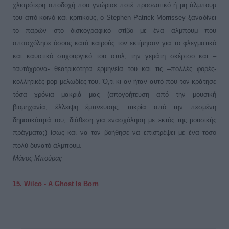
χλιαρότερη αποδοχή που γνώρισε ποτέ προσωπικό ή μη άλμπουμ
του από κοινό και κριτικούς, ο Stephen Patrick Morrissey ξαναδίνει
το παρών στο δισκογραφικό στίβο με ένα άλμπουμ που
απασχόλησε όσους κατά καιρούς τον εκτίμησαν για το φλεγματικό
και καυστικό στιχουργικό του στυλ, την γεμάτη σκέρτσο και –
ταυτόχρονα- θεατρικότητα ερμηνεία του και τις –πολλές φορές-
κολλητικές pop μελωδίες του. Ό,τι κι αν ήταν αυτό που τον κράτησε
τόσα χρόνια μακριά μας (απογοήτευση από την μουσική
βιομηχανία, έλλειψη έμπνευσης, πικρία από την πεσμένη
δημοτικότητά του, διάθεση για ενασχόληση με εκτός της μουσικής
πράγματα;) ίσως και να τον βοήθησε να επιστρέψει με ένα τόσο
πολύ δυνατό άλμπουμ.
Μάνος Μπούρας
15. Wilco - A Ghost Is Born