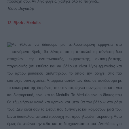
προσοχή σου. Αν λίγο φύγεις, χάθηκε όλο το παιχνίδι...
Τάσος Βογιατζής
12. Bjork - Medulla
Αν θέλαμε να δώσουμε μια απλουστευμένη ερμηνεία στο
φαινόμενο Bjork, θα λέγαμε ότι η αποτελεί τη σύνθεση δυο
στοιχείων: της εντυπωσιακής, εκφραστικής, αντισυμβατικής,
παρανοϊκής (ότι επίθετο και να βάλουμε είναι λίγο) ερμηνείας και
του άρτιου μουσικού αισθητηρίου, το οποίο την οδηγεί στις πιο
εύστοχες συνεργασίες. Απόρροια αυτών των δυο, σε συνδυασμό με
το εσωτερικό της δαιμόνιο, που την σπρώχνει συνεχώς σε κάτι νέο
και διαφορετικό, είναι και το Medulla. Το Medulla είναι ο δίσκος που
θα εξυμνήσουν κοινό και κριτικοί και μετά θα τον βάλουν στο ράφι
τους. Δεν είναι σαν το Debut που ξύπναγες και κοιμόσουν μαζί του.
Είναι δύσκολος, απαιτεί προσοχή και προσηλωμένη ακρόαση. Αυτό
όμως δε μειώνει την αξία και τη διαχρονικότητα του. Αντιθέτως για