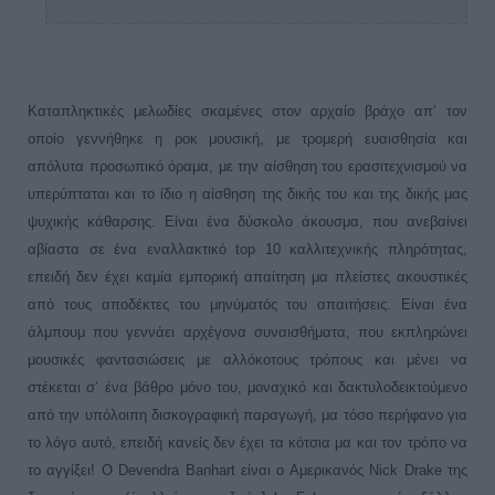
Καταπληκτικές μελωδίες σκαμένες στον αρχαίο βράχο απ’ τον
οποίο γεννήθηκε η ροκ μουσική, με τρομερή ευαισθησία και
απόλυτα προσωπικό όραμα, με την αίσθηση του ερασιτεχνισμού να
υπερύπταται και το ίδιο η αίσθηση της δικής του και της δικής μας
ψυχικής κάθαρσης. Είναι ένα δύσκολο άκουσμα, που ανεβαίνει
αβίαστα σε ένα εναλλακτικό top 10 καλλιτεχνικής πληρότητας,
επειδή δεν έχει καμία εμπορική απαίτηση μα πλείστες ακουστικές
από τους αποδέκτες του μηνύματός του απαιτήσεις. Είναι ένα
άλμπουμ που γεννάει αρχέγονα συναισθήματα, που εκπληρώνει
μουσικές φαντασιώσεις με αλλόκοτους τρόπους και μένει να
στέκεται σ’ ένα βάθρο μόνο του, μοναχικό και δακτυλοδεικτούμενο
από την υπόλοιπη δισκογραφική παραγωγή, μα τόσο περήφανο για
το λόγο αυτό, επειδή κανείς δεν έχει τα κότσια μα και τον τρόπο να
το αγγίξει! Ο Devendra Banhart είναι ο Αμερικανός Nick Drake της