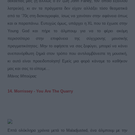
δεκαετίας μας (ή αλλιώς ο εν ζωή John Fahey, τον οποίο εξάλλου
λατρεύει), κι αν τα πράγματα δεν είχαν αλλάξει τόσο θεαματικά
από τα ‘70ς στη δισκογραφία, ίσως να χανόταν στην αφάνεια όπως
και οι παραπάνω. Ευτυχώς όμως, υπάρχει η XL που τα έχωσε στην
Young God και πήρε το άλμπουμ για να το φέρει ακόμη
περισσότερο στην επιφάνεια της σύγχρονης μουσικής
πραγματικότητας. Μην το αφήσετε να σας ξεφύγει, μπορεί να κάνει
ανεπανόρθωτη ζημιά στον τρόπο που αντιλαμβάνεστε τη μουσική,
κι αυτό είναι προειδοποίηση! Εμείς μια φορά κάναμε το καθήκον
μας και σας το είπαμε...
Μάνος Μπούρας
14. Morrissey - You Are The Quarry
Επτά ολόκληρα χρόνια μετά το Maladjusted, ένα άλμπουμ με την