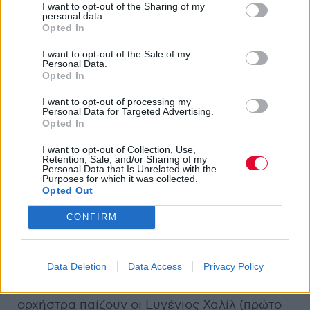
I want to opt-out of the Sharing of my
personal data.
Opted In
I want to opt-out of the Sale of my
Personal Data.
Opted In
I want to opt-out of processing my
Personal Data for Targeted Advertising.
Opted In
Έπεσα πρώτη φορά στην περίπτωση του
πιανίστα και συνθέτη Γιάννη Κουφουδάκη
I want to opt-out of Collection, Use,
Retention, Sale, and/or Sharing of my
(όπως και σε αυτή της Μαριάνας Κατσιμίχα),
Personal Data that Is Unrelated with the
Purposes for which it was collected.
μέσα και χάρη στο δίσκο του Αλέξανδρου
Opted Out
Γουργουλιού με τίτλο
Επίλογος
(Μετρονόμος).
Επομένως δεν είναι τυχαίο πως σε αυτό τον
CONFIRM
κύκλο τραγουδιών βασισμένο σε ποιήματα
του Φώτη Αγγουλέ, θα δείτε πολλά κοινά
Data Deletion
Data Access
Privacy Policy
πρόσωπα από αυτές τις «μικρές» μα
μελλοντικά «μεγάλες» παρέες. Στην
ορχήστρα παίζουν οι Ευγένιος Χαλίλ (πρώτο