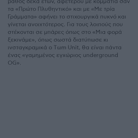
βάθος δέκα ετών, αφετέρου με κομμάτια σαν
τα «Πρώτο Πλυθηντικό» και με «Με τρία
Γράμματα» αφήνει το στιχουργικά πυκνό και
γίνεται ανοιχτότερος. Για τους λοιπούς που
στέκονται σε μπάρες όπως στο «Μια φορά
ξεκινάμε», όπως σωστά διατύπωσε κι
ινσταγκραμικά ο Tωm Unit, θα είναι πάντα
ένας «γαμημένος εγχώριος underground
OG».