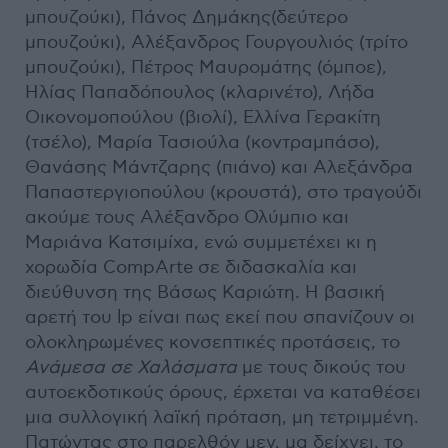
μπουζούκι), Πάνος Δημάκης(δεύτερο
μπουζούκι), Αλέξανδρος Γουργουλιός (τρίτο
μπουζούκι), Πέτρος Μαυρομάτης (όμποε),
Ηλίας Παπαδόπουλος (κλαρινέτο), Λήδα
Οικονομοπούλου (βιολί), Ελλίνα Γερακίτη
(τσέλο), Μαρία Τασιούλα (κοντραμπάσο),
Θανάσης Μάντζαρης (πιάνο) και Αλεξάνδρα
Παπαστεργιοπούλου (κρουστά), στο τραγούδι
ακούμε τους Αλέξανδρο Ολύμπιο και
Μαριάνα Κατσιμίχα, ενώ συμμετέχει κι η
χορωδία CompArte σε διδασκαλία και
διεύθυνση της Βάσως Καριώτη. Η βασική
αρετή του lp είναι πως εκεί που σπανίζουν οι
ολοκληρωμένες κονσεπτικές προτάσεις, το
Ανάμεσα σε Χαλάσματα
με τους δικούς του
αυτοεκδοτικούς όρους, έρχεται να καταθέσει
μια συλλογική λαϊκή πρόταση, μη τετριμμένη.
Πατώντας στο παρελθόν μεν, μα δείχνει, το