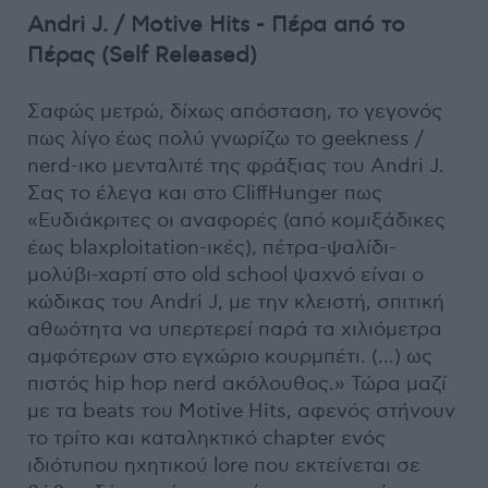
Andri J. / Motive Hits - Πέρα από το
Πέρας (Self Released)
Σαφώς μετρώ, δίχως απόσταση, το γεγονός
πως λίγο έως πολύ γνωρίζω το geekness /
nerd-ικο μενταλιτέ της φράξιας του Andri J.
Σας το έλεγα και στο CliffHunger πως
«Ευδιάκριτες οι αναφορές (από κομιξάδικες
έως blaxploitation-ικές), πέτρα-ψαλίδι-
μολύβι-χαρτί στο old school ψαχνό είναι ο
κώδικας του Andri J, με την κλειστή, σπιτική
αθωότητα να υπερτερεί παρά τα χιλιόμετρα
αμφότερων στο εγχώριο κουρμπέτι. (…) ως
πιστός hip hop nerd ακόλουθος.» Τώρα μαζί
με τα beats του Motive Hits, αφενός στήνουν
το τρίτο και καταληκτικό chapter ενός
ιδιότυπου ηχητικού lore που εκτείνεται σε