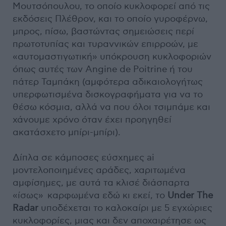
Μουτσόπουλου, το οποίο κυκλοφορεί από τις
εκδόσεις Πλέθρον, και το οποίο γυροφέρνω,
μπρος, πίσω, βαστώντας σημειώσεις περί
πρωτοτυπίας και τυραννικών επιρροών, με
«αυτομαστιγωτική» υπόκρουση κυκλοφοριών
όπως αυτές των Angine de Poitrine ή του
πάτερ Ταμπάκη (αμφότερα αδικαιολογήτως
υπερφωτισμένα δισκογραφήματα για να το
θέσω κόσμια, αλλά να που όλοι τσιμπάμε και
χάνουμε χρόνο όταν έχει προηγηθεί
ακατάσχετο μπίρι-μπίρι).
Δίπλα σε κάμποσες εύσχημες ai
μοντελοποιημένες αράδες, χαριτωμένα
αμφίσημες, με αυτά τα κλισέ διάσπαρτα
«ίσως» καρφωμένα εδώ κι εκεί, το
Under The
Radar
υποδέχεται το καλοκαίρι με 5 εγχώριες
κυκλοφορίες, μιας και δεν αποχαιρέτησε ως