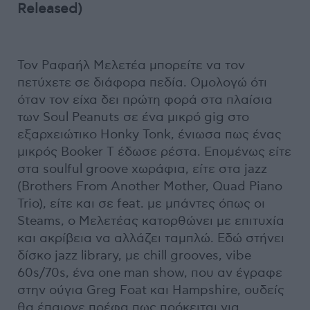
Released)
Τον Ραφαήλ Μελετέα μπορείτε να τον
πετύχετε σε διάφορα πεδία. Ομολογώ ότι
όταν τον είχα δει πρώτη φορά στα πλαίσια
των Soul Peanuts σε ένα μικρό gig στο
εξαρχειώτικο Honky Tonk, ένιωσα πως ένας
μικρός Booker T έδωσε ρέστα. Επομένως είτε
στα soulful groove χωράφια, είτε στα jazz
(Brothers From Another Mother, Quad Piano
Trio), είτε και σε feat. με μπάντες όπως οι
Steams, ο Μελετέας κατορθώνει με επιτυχία
και ακρίβεια να αλλάζει ταμπλώ. Εδώ στήνει
δίσκο jazz library, με chill grooves, vibe
60s/70s, ένα one man show, που αν έγραφε
στην ούγια Greg Foat και Hampshire, ουδείς
θα έπαιρνε πρέφα πως πρόκειται για