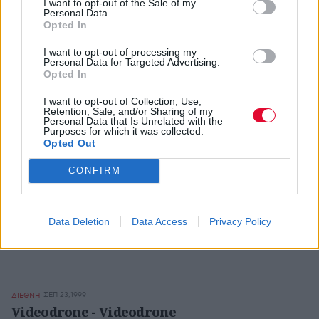
I want to opt-out of the Sale of my
Personal Data.
ΟΚΤ 1,1999
ΔΙΕΘΝΗ
Opted In
Rahzel - Make the Music 2000
Βαθμολογία:
6
I want to opt-out of processing my
Personal Data for Targeted Advertising.
Καλλιτέχνης:
Rahzel
Opted In
Κυκλοφορία:
Οκτ-99
I want to opt-out of Collection, Use,
Retention, Sale, and/or Sharing of my
Personal Data that Is Unrelated with the
Purposes for which it was collected.
Opted Out
ΣΕΠ 24,1999
ΕΛΛΗΝΙΚΑ
Νίκος Πορτοκάλογλου - Παιχνίδια με το
CONFIRM
Διάβολο
Βαθμολογία:
8
Καλλιτέχνης:
Νίκος Πορτοκάλογλου
Data Deletion
Data Access
Privacy Policy
Κυκλοφορία:
Σεπ-99
ΣΕΠ 23,1999
ΔΙΕΘΝΗ
Videodrone - Videodrone