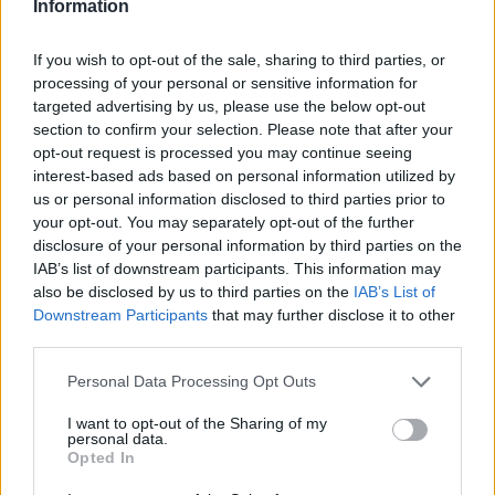
Information
Κυκλοφορία:
Οκτ-99
If you wish to opt-out of the sale, sharing to third parties, or
processing of your personal or sensitive information for
targeted advertising by us, please use the below opt-out
ΟΚΤ 7,1999
ΔΙΕΘΝΗ
Pet Shop Boys - Nightlife
section to confirm your selection. Please note that after your
opt-out request is processed you may continue seeing
Βαθμολογία:
4
interest-based ads based on personal information utilized by
Καλλιτέχνης:
Pet Shop Boys
us or personal information disclosed to third parties prior to
Κυκλοφορία:
Οκτ-99
your opt-out. You may separately opt-out of the further
disclosure of your personal information by third parties on the
IAB’s list of downstream participants. This information may
also be disclosed by us to third parties on the
IAB’s List of
ΟΚΤ 3,1999
ΔΙΕΘΝΗ
Downstream Participants
that may further disclose it to other
Spain - She Haunts My Dreams
third parties.
Βαθμολογία:
7
Personal Data Processing Opt Outs
Καλλιτέχνης:
Spain
Κυκλοφορία:
Οκτ-99
I want to opt-out of the Sharing of my
personal data.
Opted In