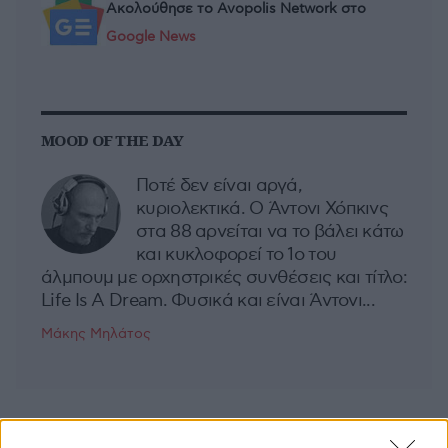
Ακολούθησε το Avopolis Network στο
Google News
MOOD OF THE DAY
Ποτέ δεν είναι αργά,
κυριολεκτικά. Ο Άντονι Χόπκινς
στα 88 αρνείται να το βάλει κάτω
και κυκλοφορεί το 1ο του
άλμπουμ με ορχηστρικές συνθέσεις και τίτλο:
Life Is A Dream. Φυσικά και είναι Άντονι...
Μάκης Μηλάτος