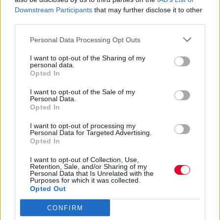
Downstream Participants
that may further disclose it to other
third parties.
Personal Data Processing Opt Outs
Ακολούθησε το Avopolis Network στο
I want to opt-out of the Sharing of my
personal data.
Google News
Opted In
I want to opt-out of the Sale of my
Personal Data.
Opted In
MOOD OF THE DAY
I want to opt-out of processing my
Personal Data for Targeted Advertising.
Opted In
Ποτέ δεν είναι αργά,
κυριολεκτικά. Ο Άντονι Χόπκινς
I want to opt-out of Collection, Use,
στα 88 αρνείται να το βάλει κάτω
Retention, Sale, and/or Sharing of my
Personal Data that Is Unrelated with the
και κυκλοφορεί το 1ο του
Purposes for which it was collected.
Opted Out
άλμπουμ με ορχηστρικές συνθέσεις και τίτλο:
Life Is A Dream. Φυσικά και είναι Άντονι...
CONFIRM
Μάκης Μηλάτος