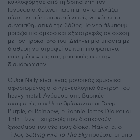
κυκλοφόρησε από τη Spinefarm τον
Ιανουάριο, δείχνει πως η μπάντα αλλάζει
πίστα: κοιτάει μπροστά χωρίς να χάσει το
συναισθηματικό της βάθος. Το νέο άλμπουμ
μοιάζει πιο άμεσο και εξωστρεφές σε σχέση
με τον προκάτοχό του. Δείχνει μία μπάντα με
διάθεση να στραφεί σε κάτι πιο φωτεινό,
επιστρέφοντας στις μουσικές που την
διαμόρφωσαν.
Ο Joe Nally είναι ένας μουσικός εμμονικά
αφοσιωμένος στο «γενεαλογικό δέντρο» του
heavy metal. Ανάμεσα στις βασικές
αναφορές των Urne βρίσκονται οι Deep
Purple, οι Rainbow, ο Ronnie James Dio και οι
Thin Lizzy
επιρροές που διαπερνούν
ξεκάθαρα τον νέο τους δίσκο. Μάλιστα, ο
τίτλος
Setting Fire To The Sky
προέρχεται από