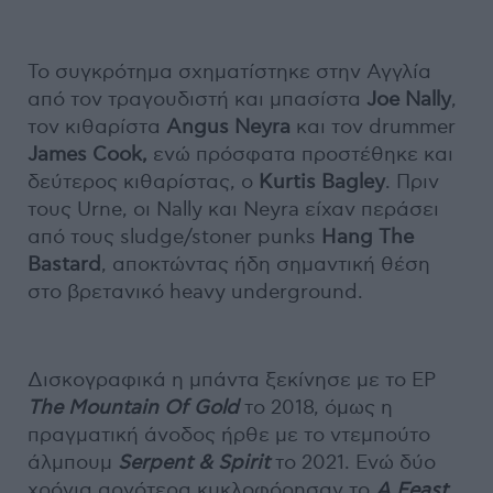
Το συγκρότημα σχηματίστηκε στην Αγγλία
από τον τραγουδιστή και μπασίστα
Joe Nally
,
τον κιθαρίστα
Angus Neyra
και τον drummer
James Cook,
ενώ πρόσφατα προστέθηκε και
δεύτερος κιθαρίστας, ο
Kurtis Bagley
. Πριν
τους Urne, οι Nally και Neyra είχαν περάσει
από τους sludge/stoner punks
Hang The
Bastard
, αποκτώντας ήδη σημαντική θέση
στο βρετανικό heavy underground.
Δισκογραφικά η μπάντα ξεκίνησε με το EP
The Mountain Of Gold
το 2018, όμως η
πραγματική άνοδος ήρθε με το ντεμπούτο
άλμπουμ
Serpent & Spirit
το 2021. Ενώ δύο
χρόνια αργότερα κυκλοφόρησαν το
A Feast