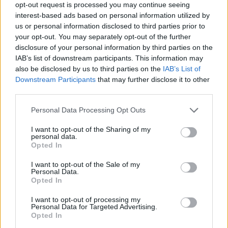
opt-out request is processed you may continue seeing
interest-based ads based on personal information utilized by
us or personal information disclosed to third parties prior to
MOOD OF THE DAY
your opt-out. You may separately opt-out of the further
disclosure of your personal information by third parties on the
IAB’s list of downstream participants. This information may
Ποτέ δεν είναι αργά,
also be disclosed by us to third parties on the
IAB’s List of
κυριολεκτικά. Ο Άντονι Χόπκινς
Downstream Participants
that may further disclose it to other
στα 88 αρνείται να το βάλει κάτω
third parties.
και κυκλοφορεί το 1ο του
άλμπουμ με ορχηστρικές συνθέσεις και τίτλο:
Personal Data Processing Opt Outs
Life Is A Dream. Φυσικά και είναι Άντονι...
I want to opt-out of the Sharing of my
Μάκης Μηλάτος
personal data.
Opted In
I want to opt-out of the Sale of my
Personal Data.
Opted In
I want to opt-out of processing my
Personal Data for Targeted Advertising.
Opted In