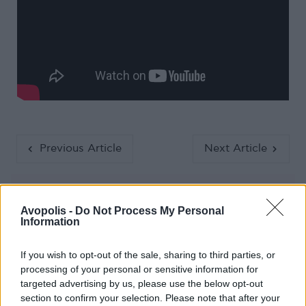
Previous Article
Next Article
Avopolis -
Do Not Process My Personal
Information
If you wish to opt-out of the sale, sharing to third parties, or
Ακολούθησε το Avopolis Network στο
processing of your personal or sensitive information for
targeted advertising by us, please use the below opt-out
Google News
section to confirm your selection. Please note that after your