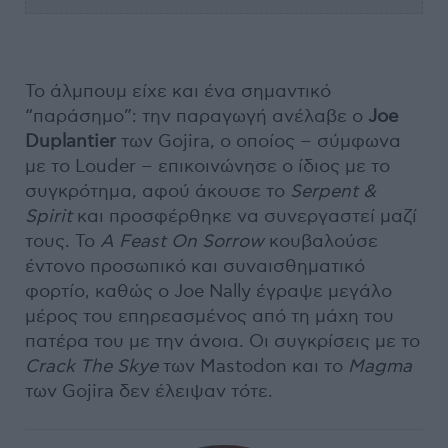
Το άλμπουμ είχε και ένα σημαντικό
“παράσημο”: την παραγωγή ανέλαβε ο
Joe
Duplantier
των Gojira, ο οποίος − σύμφωνα
με το Louder − επικοινώνησε ο ίδιος με το
συγκρότημα, αφού άκουσε το
Serpent &
Spirit
και προσφέρθηκε να συνεργαστεί μαζί
τους. Το
A Feast On Sorrow
κουβαλούσε
έντονο προσωπικό και συναισθηματικό
φορτίο, καθώς ο Joe Nally έγραψε μεγάλο
μέρος του επηρεασμένος από τη μάχη του
πατέρα του με την άνοια. Οι συγκρίσεις με το
Crack The Skye
των Mastodon και το
Magma
των Gojira δεν έλειψαν τότε.