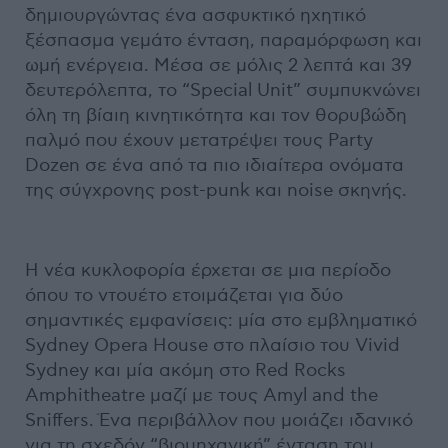
δημιουργώντας ένα ασφυκτικό ηχητικό
ξέσπασμα γεμάτο ένταση, παραμόρφωση και
ωμή ενέργεια. Μέσα σε μόλις 2 λεπτά και 39
δευτερόλεπτα, το “Special Unit” συμπυκνώνει
όλη τη βίαιη κινητικότητα και τον θορυβώδη
παλμό που έχουν μετατρέψει τους Party
Dozen σε ένα από τα πιο ιδιαίτερα ονόματα
της σύγχρονης post-punk και noise σκηνής.
Η νέα κυκλοφορία έρχεται σε μια περίοδο
όπου το ντουέτο ετοιμάζεται για δύο
σημαντικές εμφανίσεις: μία στο εμβληματικό
Sydney Opera House στο πλαίσιο του Vivid
Sydney και μία ακόμη στο Red Rocks
Amphitheatre μαζί με τους Amyl and the
Sniffers. Ένα περιβάλλον που μοιάζει ιδανικό
για τη σχεδόν “βιομηχανική” ένταση του