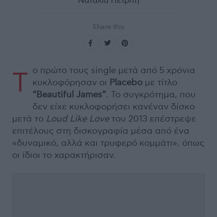
Ναταλία Πετρίτη
Share this
ο πρώτο τους single μετά από 5 χρόνια
Τ
κυκλοφόρησαν οι
Placebo
με τίτλο
“Beautiful James”
. Το συγκρότημα, που
δεν είχε κυκλοφορήσει κανέναν δίσκο
μετά το
Loud
Like
Love
του 2013 επέστρεψε
επιτέλους στη δισκογραφία μέσα από ένα
«δυναμικό, αλλά και τρυφερό κομμάτι», όπως
οι ίδιοι το χαρακτήρισαν.