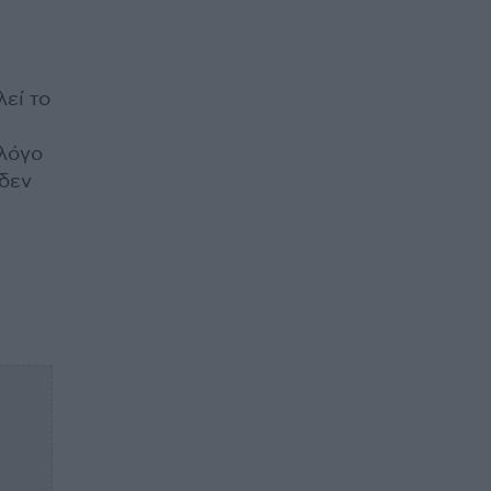
εί το
 λόγο
 δεν