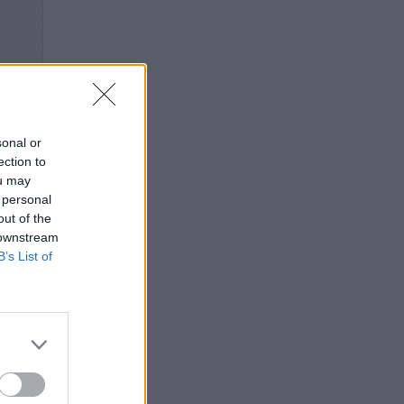
sonal or
ection to
ou may
 personal
out of the
 downstream
B’s List of