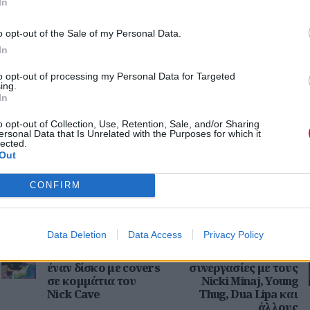
In
o opt-out of the Sale of my Personal Data.
In
to opt-out of processing my Personal Data for Targeted
ing.
In
o opt-out of Collection, Use, Retention, Sale, and/or Sharing
ersonal Data that Is Unrelated with the Purposes for which it
lected.
Out
CONFIRM
Previous Article
Next Art
Οι Flaming Lips
Ο Elton John
Data Deletion
Data Access
Privacy Policy
συνεργάζονται με μια
ανακοινώνει νέο
13χρονη φαν τους για
άλμπουμ με
έναν δίσκο με covers
συνεργασίες με τους
σε κομμάτια του
Nicki Minaj, Young
Nick Cave
Thug, Dua Lipa και
άλλους