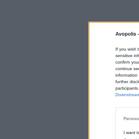
Avopolis 
If you wish 
sensitive in
confirm you
continue se
information 
further disc
participants
Downstream 
Persona
I want t