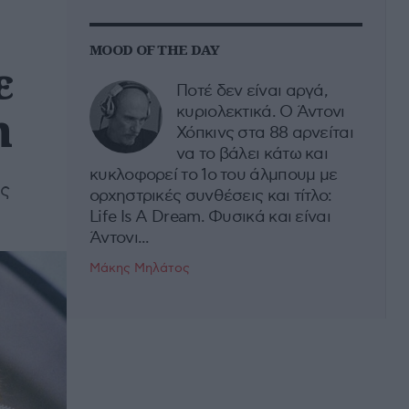
MOOD OF THE DAY
ε
Ποτέ δεν είναι αργά,
m
κυριολεκτικά. Ο Άντονι
Χόπκινς στα 88 αρνείται
να το βάλει κάτω και
κυκλοφορεί το 1ο του άλμπουμ με
ις
ορχηστρικές συνθέσεις και τίτλο:
Life Is A Dream. Φυσικά και είναι
Άντονι...
Μάκης Μηλάτος