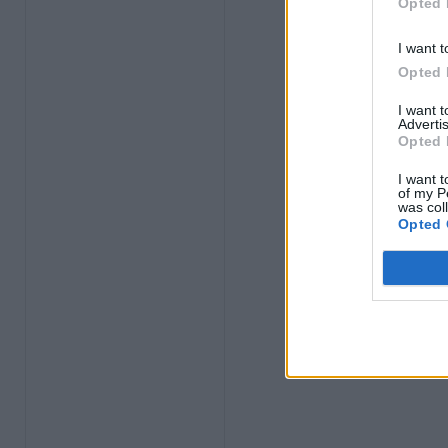
Opted 
I want t
Opted 
I want 
Advertis
Opted 
I want t
of my P
was col
Opted 