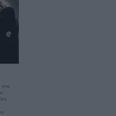
ς στο
ου
örn
το