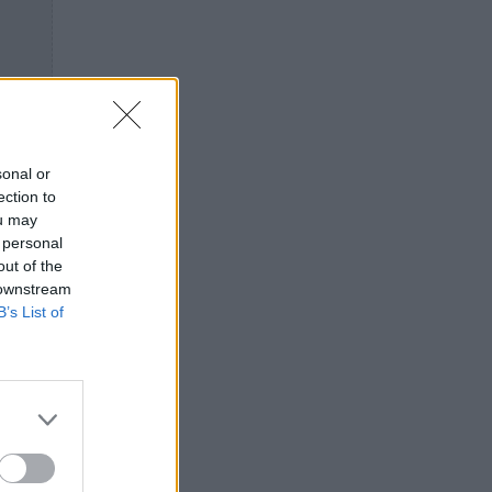
sonal or
ection to
ou may
 personal
out of the
 downstream
B’s List of