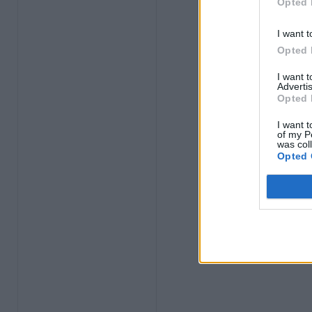
Opted 
I want t
Opted 
I want 
Advertis
Opted 
I want t
of my P
was col
Opted 