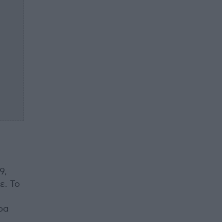
9,
ε. Το
ρα