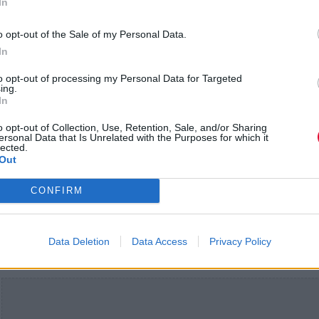
In
o opt-out of the Sale of my Personal Data.
In
to opt-out of processing my Personal Data for Targeted
ing.
In
Παρόμοιες δηλώσεις είχε κάνει και πριν από 3 μήν
o opt-out of Collection, Use, Retention, Sale, and/or Sharing
ersonal Data that Is Unrelated with the Purposes for which it
στον Guardian, αλλά φαίνεται ότι η κατάσταση δεν
lected.
Out
βελτιωθεί.
CONFIRM
Η Marianne Faithfull πρόκειται να κυκλοφορήσει το
της δίσκο
-για τον οποίο συνεργάστηκε με τον War
Ellis- τη Μ. Παρασκευή. Όπως έχουμε πει, η νέα δο
Data Deletion
Data Access
Privacy Policy
θα έχει τίτλο
She Walks Into Beauty
.