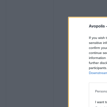
Avopolis 
If you wish 
sensitive in
confirm you
continue se
information 
further disc
participants
Downstream 
Persona
I want t