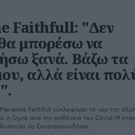
 Faithfull: "Δεν
 θα μπορέσω να
ήσω ξανά. Βάζω τα
ου, αλλά είναι πολ
".
Marianne Faithfull κυκλοφορεί το νέο της άλμ
, η ζημιά από την ασθένεια του Covid-19 ήτα
ι δύσκολο να ξανατραγουδήσει.