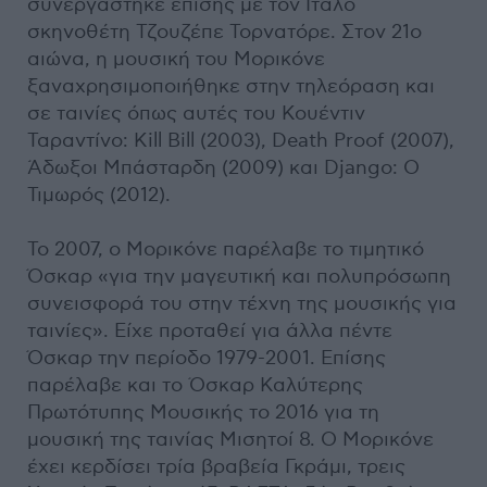
συνεργάστηκε επίσης με τον Ιταλό
σκηνοθέτη Τζουζέπε Τορνατόρε. Στον 21ο
αιώνα, η μουσική του Μορικόνε
ξαναχρησιμοποιήθηκε στην τηλεόραση και
σε ταινίες όπως αυτές του Κουέντιν
Ταραντίνο: Kill Bill (2003), Death Proof (2007),
Άδωξοι Μπάσταρδη (2009) και Django: Ο
Τιμωρός (2012).
Το 2007, ο Μορικόνε παρέλαβε το τιμητικό
Όσκαρ «για την μαγευτική και πολυπρόσωπη
συνεισφορά του στην τέχνη της μουσικής για
ταινίες». Είχε προταθεί για άλλα πέντε
Όσκαρ την περίοδο 1979-2001. Επίσης
παρέλαβε και το Όσκαρ Καλύτερης
Πρωτότυπης Μουσικής το 2016 για τη
μουσική της ταινίας Μισητοί 8. Ο Μορικόνε
έχει κερδίσει τρία βραβεία Γκράμι, τρεις