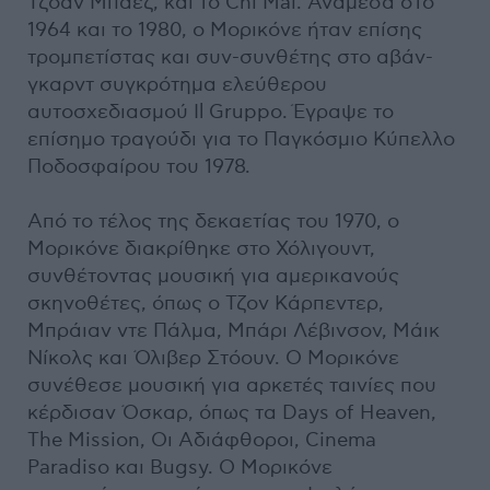
Τζόαν Μπαέζ, και το Chi Mai. Ανάμεσα στο
1964 και το 1980, ο Μορικόνε ήταν επίσης
τρομπετίστας και συν-συνθέτης στο αβάν-
γκαρντ συγκρότημα ελεύθερου
αυτοσχεδιασμού Il Gruppo. Έγραψε το
επίσημο τραγούδι για το Παγκόσμιο Κύπελλο
Ποδοσφαίρου του 1978.
Από το τέλος της δεκαετίας του 1970, ο
Μορικόνε διακρίθηκε στο Χόλιγουντ,
συνθέτοντας μουσική για αμερικανούς
σκηνοθέτες, όπως ο Τζον Κάρπεντερ,
Μπράιαν ντε Πάλμα, Μπάρι Λέβινσον, Μάικ
Νίκολς και Όλιβερ Στόουν. Ο Μορικόνε
συνέθεσε μουσική για αρκετές ταινίες που
κέρδισαν Όσκαρ, όπως τα Days of Heaven,
The Mission, Οι Αδιάφθοροι, Cinema
Paradiso και Bugsy. Ο Μορικόνε