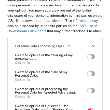
interest-based ads based on personal information utilized by
us or personal information disclosed to third parties prior to
your opt-out. You may separately opt-out of the further
https://www.youtube.com/watch?
disclosure of your personal information by third parties on the
v=Jjq6e1LJHxw
IAB’s list of downstream participants. This information may
also be disclosed by us to third parties on the
IAB’s List of
Downstream Participants
that may further disclose it to other
third parties.
Previous Article
Next Article
Personal Data Processing Opt Outs
I want to opt-out of the Sharing of my
personal data.
Opted In
I want to opt-out of the Sale of my
Personal Data.
Opted In
Ακολούθησε το Avopolis Network στο
Google News
I want to opt-out of processing my
Personal Data for Targeted Advertising.
Opted In
I want to opt-out of Collection, Use,
Retention, Sale, and/or Sharing of my