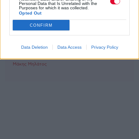
MOOD OF THE DAY
Personal Data that Is Unrelated with the
Purposes for which it was collected.
Opted Out
Ποτέ δεν είναι αργά,
κυριολεκτικά. Ο Άντονι Χόπκινς
CONFIRM
στα 88 αρνείται να το βάλει κάτω
και κυκλοφορεί το 1ο του
άλμπουμ με ορχηστρικές συνθέσεις και τίτλο:
Data Deletion
Data Access
Privacy Policy
Life Is A Dream. Φυσικά και είναι Άντονι...
Μάκης Μηλάτος