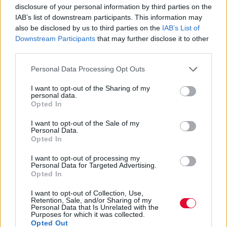
disclosure of your personal information by third parties on the
Google News
IAB’s list of downstream participants. This information may
also be disclosed by us to third parties on the
IAB’s List of
Downstream Participants
that may further disclose it to other
third parties.
MOOD OF THE DAY
Personal Data Processing Opt Outs
Ποτέ δεν είναι αργά,
I want to opt-out of the Sharing of my
personal data.
κυριολεκτικά. Ο Άντονι Χόπκινς
Opted In
στα 88 αρνείται να το βάλει κάτω
και κυκλοφορεί το 1ο του
I want to opt-out of the Sale of my
Personal Data.
άλμπουμ με ορχηστρικές συνθέσεις και τίτλο:
Opted In
Life Is A Dream. Φυσικά και είναι Άντονι...
I want to opt-out of processing my
Μάκης Μηλάτος
Personal Data for Targeted Advertising.
Opted In
I want to opt-out of Collection, Use,
Retention, Sale, and/or Sharing of my
Personal Data that Is Unrelated with the
Purposes for which it was collected.
Opted Out