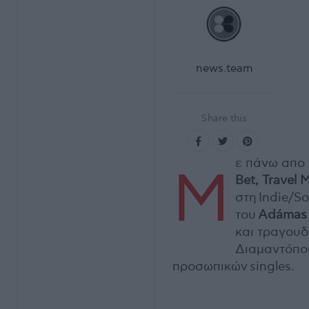
news.team
Share this
ε πάνω απο 
Μ
Bet
,
Travel
M
στη Indie/S
του
Α
d
á
mas
και τραγου
Διαμαντόπο
προσωπικών singles.