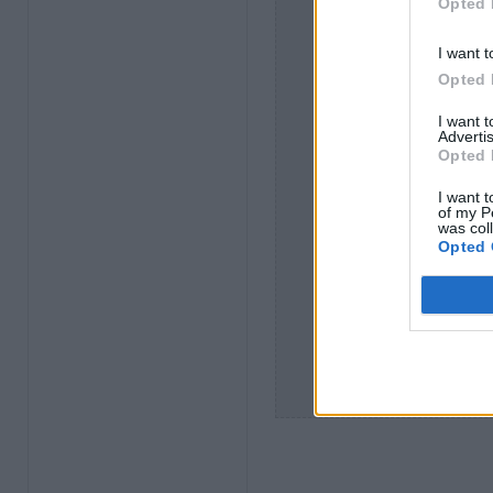
Opted 
I want t
Opted 
I want 
Advertis
Opted 
I want t
of my P
was col
Opted 