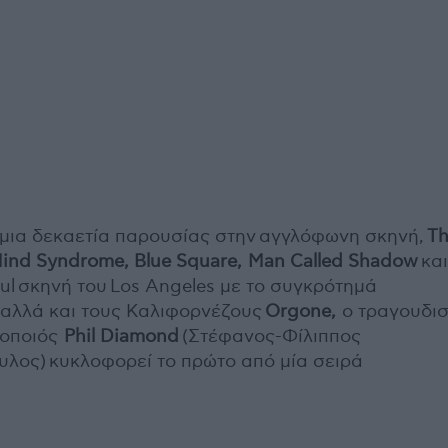
μια δεκαετία παρουσίας στην
αγγλόφωνη σκηνή,
T
ind
Syndrome
,
Blue
Square
,
Man
Called
Shadow
και
oul σκηνή του Los Angeles με το συγκρότημά
αλλά και τους Καλιφορνέζους
Orgone
,
o τραγουδι
δοποιός
Phil
Diamond
(Στέφανος-Φίλιππος
υλος)
κυκλοφορεί το πρώτο από μία σειρά