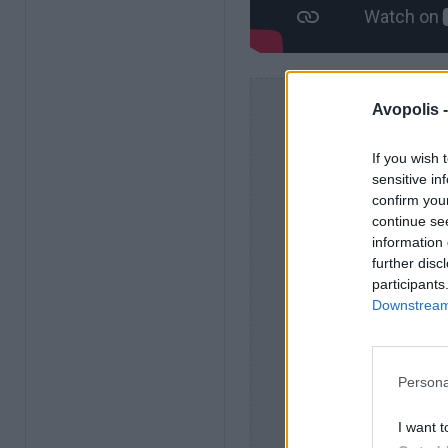
Avopolis 
If you wish 
sensitive in
confirm you
continue se
information 
further disc
participants
Downstream 
Persona
I want t