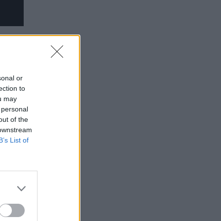
sonal or
ection to
ou may
 personal
out of the
 downstream
B’s List of