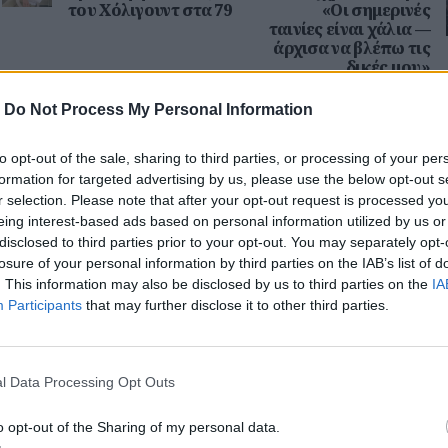
του Χόλιγουντ στα 79
«Οι σημερινές
ταινίες είναι χάλια —
άρχισα να βλέπω τις
δικές μου»
-
Do Not Process My Personal Information
to opt-out of the sale, sharing to third parties, or processing of your per
formation for targeted advertising by us, please use the below opt-out s
r selection. Please note that after your opt-out request is processed y
eing interest-based ads based on personal information utilized by us or
disclosed to third parties prior to your opt-out. You may separately opt-
losure of your personal information by third parties on the IAB’s list of
. This information may also be disclosed by us to third parties on the
IA
Participants
that may further disclose it to other third parties.
l Data Processing Opt Outs
o opt-out of the Sharing of my personal data.