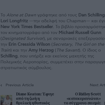
Το
Alone at Dawn
γράφτηκε από τους
Dan Schilling
Lori Longfritz
—την αδελφή του Chapman— και έγι
New York Times Bestseller
. Το βιβλίο προσαρμόστηκ
τον κινηματογράφο από τον
Michael Russell Gunn
(
Designated Survivor
), με σεναριακές επεξεργασίε
την
Erin Cressida Wilson
(
Secretary
,
The Girl on the
Train
) και την
Amy Herzog
(
The Savant
). Ο ίδιος ο
Schilling
, που υπήρξε και εκείνος μαχητής της
Πολεμικής Αεροπορίας, συμμετέχει στην παραγωγ
στρατιωτικός σύμβουλος.
Previous Article
Next Art
Diane Keaton: Έφυγε
Ο Ridley Scott
από τη ζωή η
«κατακεραυνώνει»
θρυλική ηθοποιός
το σύγχρονο σινεμά: