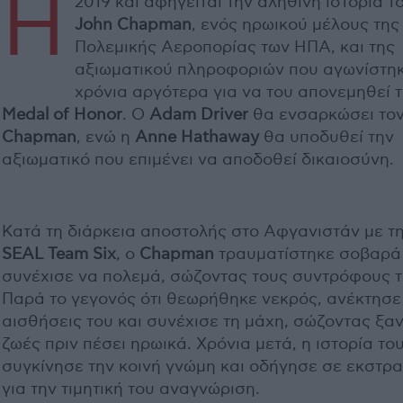
Η
2019 και αφηγείται την αληθινή ιστορία τ
John Chapman
, ενός ηρωικού μέλους της
Πολεμικής Αεροπορίας των ΗΠΑ, και της
αξιωματικού πληροφοριών που αγωνίστη
χρόνια αργότερα για να του απονεμηθεί 
Medal of Honor
. Ο
Adam Driver
θα ενσαρκώσει το
Chapman
, ενώ η
Anne Hathaway
θα υποδυθεί την
αξιωματικό που επιμένει να αποδοθεί δικαιοσύνη.
Κατά τη διάρκεια αποστολής στο Αφγανιστάν με τ
SEAL Team Six
, ο
Chapman
τραυματίστηκε σοβαρά
συνέχισε να πολεμά, σώζοντας τους συντρόφους τ
Παρά το γεγονός ότι θεωρήθηκε νεκρός, ανέκτησε 
αισθήσεις του και συνέχισε τη μάχη, σώζοντας ξα
ζωές πριν πέσει ηρωικά. Χρόνια μετά, η ιστορία το
συγκίνησε την κοινή γνώμη και οδήγησε σε εκστρα
για την τιμητική του αναγνώριση.