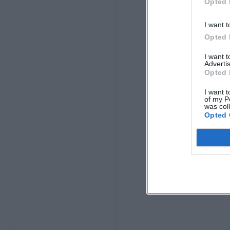
Opted 
I want t
Opted 
I want 
Advertis
Opted 
I want t
of my P
was col
Opted 