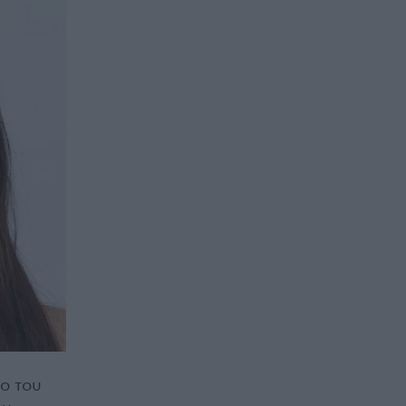
ίο του