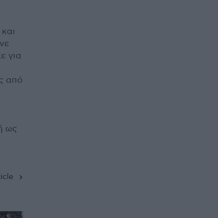
και
νε
ε για
ς από
ή ως
icle