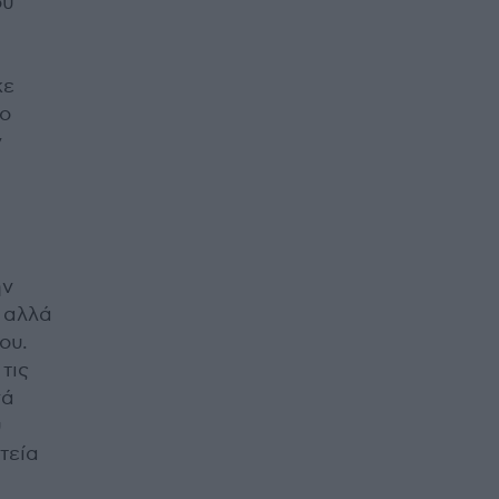
ου
κε
το
ν
ην
 αλλά
ου.
τις
νά
υ
τεία