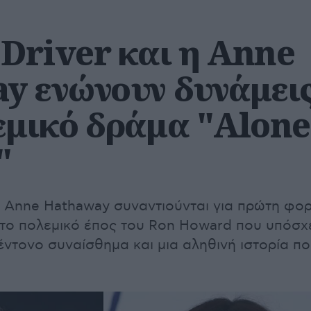
Driver και η Anne
y ενώνουν δυνάμει
εμικό δράμα "Alone
"
η Anne Hathaway συναντιούνται για πρώτη φο
το πολεμικό έπος του Ron Howard που υπόσχ
έντονο συναίσθημα και μια αληθινή ιστορία π