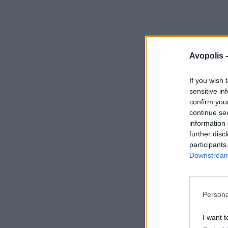
Avopolis 
If you wish 
sensitive in
confirm you
continue se
information 
further disc
participants
Downstream 
Persona
I want t