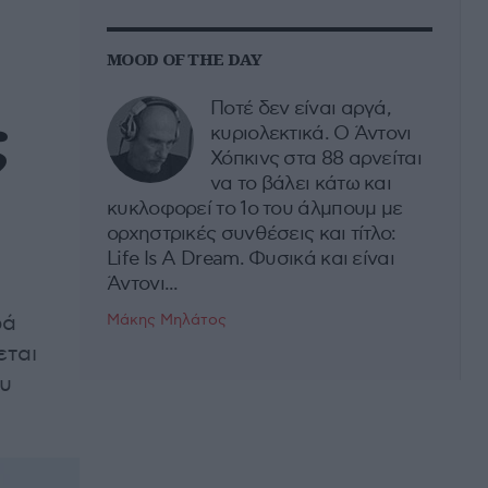
MOOD OF THE DAY
Ποτέ δεν είναι αργά,
ς
κυριολεκτικά. Ο Άντονι
Χόπκινς στα 88 αρνείται
να το βάλει κάτω και
κυκλοφορεί το 1ο του άλμπουμ με
ορχηστρικές συνθέσεις και τίτλο:
Life Is A Dream. Φυσικά και είναι
Άντονι...
ρά
Μάκης Μηλάτος
εται
ου