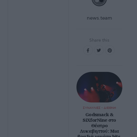
news.team
Share this
ΣΥΝΑΥΛΙΕΣ - ΔΙΕΘΝΗ
Godsmack &
SiXforNine στο
Θέατρο
Λυκαβηττού: Μια
βραδιά γεμάτη hits,