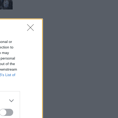
sonal or
ection to
ou may
 personal
out of the
 downstream
B’s List of