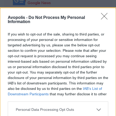
Google News
Avopolis -
Do Not Process My Personal
Information
MOOD OF THE DAY
If you wish to opt-out of the sale, sharing to third parties, or
processing of your personal or sensitive information for
Ποτέ δεν είναι αργά,
targeted advertising by us, please use the below opt-out
κυριολεκτικά. Ο Άντονι Χόπκινς
section to confirm your selection. Please note that after your
στα 88 αρνείται να το βάλει κάτω
opt-out request is processed you may continue seeing
και κυκλοφορεί το 1ο του
interest-based ads based on personal information utilized by
άλμπουμ με ορχηστρικές συνθέσεις και τίτλο:
us or personal information disclosed to third parties prior to
Life Is A Dream. Φυσικά και είναι Άντονι...
your opt-out. You may separately opt-out of the further
disclosure of your personal information by third parties on the
Μάκης Μηλάτος
IAB’s list of downstream participants. This information may
also be disclosed by us to third parties on the
IAB’s List of
Downstream Participants
that may further disclose it to other
third parties.
Personal Data Processing Opt Outs