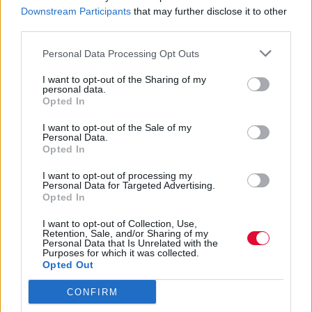
Previous Article
Next Article
Downstream Participants
that may further disclose it to other
third parties.
Personal Data Processing Opt Outs
I want to opt-out of the Sharing of my
personal data.
Opted In
I want to opt-out of the Sale of my
Ακολούθησε το Avopolis Network στο
Personal Data.
Google News
Opted In
I want to opt-out of processing my
Personal Data for Targeted Advertising.
Opted In
MOOD OF THE DAY
I want to opt-out of Collection, Use,
Retention, Sale, and/or Sharing of my
Personal Data that Is Unrelated with the
Ποτέ δεν είναι αργά,
Purposes for which it was collected.
Opted Out
κυριολεκτικά. Ο Άντονι Χόπκινς
στα 88 αρνείται να το βάλει κάτω
CONFIRM
και κυκλοφορεί το 1ο του