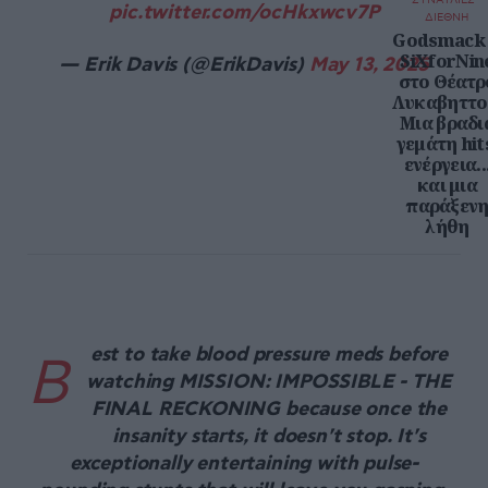
ΣΥΝΑΥΛΙΕΣ -
pic.twitter.com/ocHkxwcv7P
ΔΙΕΘΝΗ
Godsmack
SiXforNin
— Erik Davis (@ErikDavis)
May 13, 2025
στο Θέατρ
Λυκαβηττο
Μια βραδι
γεμάτη hit
ενέργεια..
και μια
παράξεν
λήθη
est to take blood pressure meds before
B
watching MISSION: IMPOSSIBLE - THE
FINAL RECKONING because once the
insanity starts, it doesn't stop. It's
exceptionally entertaining with pulse-