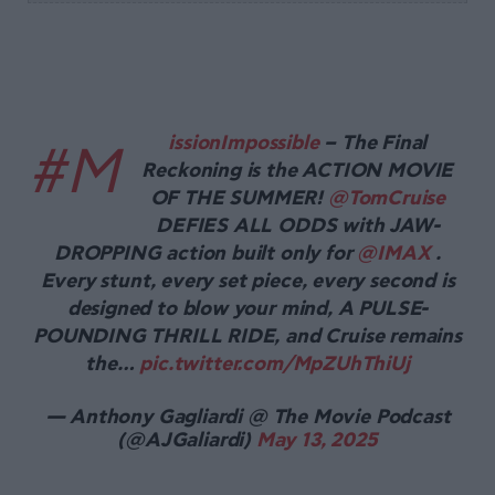
issionImpossible
– The Final
#M
Reckoning is the ACTION MOVIE
OF THE SUMMER!
@TomCruise
DEFIES ALL ODDS with JAW-
DROPPING action built only for
@IMAX
.
Every stunt, every set piece, every second is
designed to blow your mind, A PULSE-
POUNDING THRILL RIDE, and Cruise remains
the…
pic.twitter.com/MpZUhThiUj
— Anthony Gagliardi @ The Movie Podcast
(@AJGaliardi)
May 13, 2025