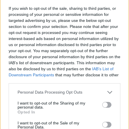
Ποτέ δεν είναι αργά,
If you wish to opt-out of the sale, sharing to third parties, or
κυριολεκτικά. Ο Άντονι Χόπκινς
processing of your personal or sensitive information for
στα 88 αρνείται να το βάλει κάτω
targeted advertising by us, please use the below opt-out
και κυκλοφορεί το 1ο του
section to confirm your selection. Please note that after your
άλμπουμ με ορχηστρικές συνθέσεις και τίτλο:
opt-out request is processed you may continue seeing
Life Is A Dream. Φυσικά και είναι Άντονι...
interest-based ads based on personal information utilized by
us or personal information disclosed to third parties prior to
Μάκης Μηλάτος
your opt-out. You may separately opt-out of the further
disclosure of your personal information by third parties on the
IAB’s list of downstream participants. This information may
also be disclosed by us to third parties on the
IAB’s List of
Downstream Participants
that may further disclose it to other
third parties.
Personal Data Processing Opt Outs
I want to opt-out of the Sharing of my
personal data.
Opted In
I want to opt-out of the Sale of my
Personal Data.