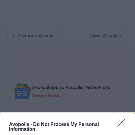
Previous Article
Next Article
Ακολούθησε το Avopolis Network στο
Google News
Avopolis -
Do Not Process My Personal
MOOD OF THE DAY
Information