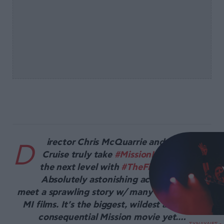
irector Chris McQuarrie and star Tom
D
Cruise truly take
#MissionImpossible
to
the next level with
#TheFinalReckoning
.
Absolutely astonishing action moments
meet a sprawling story w/ many nods to past
MI films. It's the biggest, wildest and most
consequential Mission movie yet.…