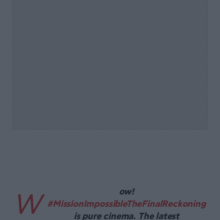
ow!
W
#MissionImpossibleTheFinalReckoning
is pure cinema. The latest