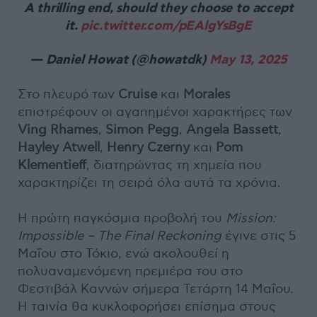
A thrilling end, should they choose to accept
it.
pic.twitter.com/pEAlgYsBgE
— Daniel Howat (@howatdk)
May 13, 2025
Στο πλευρό των
Cruise
και
Morales
επιστρέφουν οι αγαπημένοι χαρακτήρες των
Ving Rhames
,
Simon Pegg
,
Angela Bassett
,
Hayley Atwell
,
Henry Czerny
και
Pom
Klementieff
, διατηρώντας τη χημεία που
χαρακτηρίζει τη σειρά όλα αυτά τα χρόνια.
Η πρώτη παγκόσμια προβολή του
Mission:
Impossible – The Final Reckoning
έγινε στις 5
Μαΐου στο Τόκιο, ενώ ακολουθεί η
πολυαναμενόμενη πρεμιέρα του στο
Φεστιβάλ Καννών σήμερα Τετάρτη 14 Μαΐου.
Η ταινία θα κυκλοφορήσει επίσημα στους