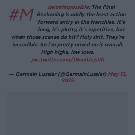
issionImpossible
: The Final
#M
Reckoning is oddly the least action
forward entry in the franchise. It’s
long, it’s plotty, it’s repetitive, but
when those scenes do hit? Holy shit. They’re
incredible. So i’m pretty mixed on it overall.
High highs, low lows.
pic.twitter.com/JRemUcjsVh
— Germain Lussier (@GermainLussier)
May 13,
2025