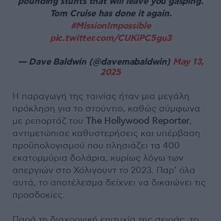
pounding stunts that will leave you gasping.
Tom Cruise has done it again.
#MissionImpossible
pic.twitter.com/CUKiPC5gu3
— Dave Baldwin (@davemabaldwin)
May 13,
2025
Η παραγωγή της ταινίας ήταν μια μεγάλη
πρόκληση για το στούντιο, καθώς σύμφωνα
με ρεπορτάζ του
The Hollywood Reporter
,
αντιμετώπισε καθυστερήσεις και υπέρβαση
προϋπολογισμού που πλησιάζει τα 400
εκατομμύρια δολάρια, κυρίως λόγω των
απεργιών στο Χόλιγουντ το 2023. Παρ’ όλα
αυτά, το αποτέλεσμα δείχνει να δικαιώνει τις
προσδοκίες.
Παρά τη διαχρονική επιτυχία της σειράς, το