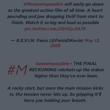
#MissionImpossible
will easily go down
as the greatest action film of all time. A heart
pounding and jaw dropping thrill from start to
finish. Watch it as big and loud as possible
pic.twitter.com/JQVQyJiA7K
— K.E.V.I.N. Fenix (@FenixDKevin)
May 13,
2025
issionImpossible
- THE FINAL
#M
RECKONING ratchets up the stakes
higher than they’ve ever been.
A rocky start, but once the main mission kicks
in, the tension never lets up. So gripping it’ll
have you holding your breath.