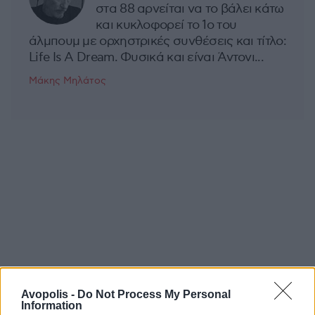
στα 88 αρνείται να το βάλει κάτω
και κυκλοφορεί το 1ο του
άλμπουμ με ορχηστρικές συνθέσεις και τίτλο:
Life Is A Dream. Φυσικά και είναι Άντονι...
Μάκης Μηλάτος
Avopolis -
Do Not Process My Personal
Information