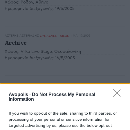
Χώρος:
Ρόδον, Αθήνα
Ημερομηνία διεξαγωγής:
19/5/2005
ΑΣΤΈΡΗΣ ΑΣΤΕΡΙΆΔΗΣ
ΜΆΙ 19,2005
ΣΥΝΑΥΛΙΕΣ - ΔΙΕΘΝΗ
Archive
Χώρος:
Vilka Live Stage, Θεσσαλονίκη
Ημερομηνία διεξαγωγής:
16/5/2005
ΧΡΙΣΤΙΆΝΝΑ ΦΙΝΈ
ΜΆΙ 17,2005
ΣΥΝΑΥΛΙΕΣ - ΔΙΕΘΝΗ
Archive
Avopolis -
Do Not Process My Personal
Information
Χώρος:
Gagarin 205, Αθήνα
Ημερομηνία διεξαγωγής:
15/5/2005
If you wish to opt-out of the sale, sharing to third parties, or
processing of your personal or sensitive information for
targeted advertising by us, please use the below opt-out