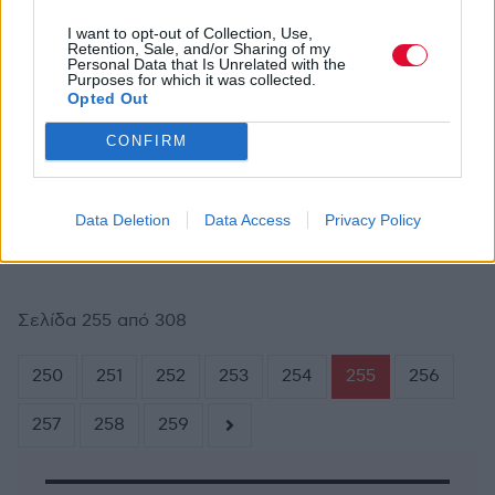
I want to opt-out of Collection, Use,
Retention, Sale, and/or Sharing of my
Personal Data that Is Unrelated with the
Purposes for which it was collected.
ΓΙΆΝΝΗΣ ΤΕΡΖΉΣ
ΑΠΡ 22,2005
ΣΥΝΑΥΛΙΕΣ - ΔΙΕΘΝΗ
Opted Out
Fuzztones, (Sound Explosion), Bellrays &
Nashville Pussy
CONFIRM
Χώρος:
Gagarin 205, Αθήνα
Ημερομηνία διεξαγωγής:
16/4/2005
Data Deletion
Data Access
Privacy Policy
Σελίδα 255 από 308
250
251
252
253
254
255
256
257
258
259