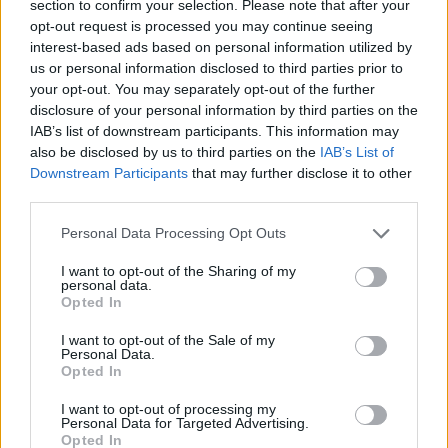
section to confirm your selection. Please note that after your
ΔΗΜΉΤΡΗΣ ΓΚΙΏΝΗΣ
ΜΆΙ 17,2005
ΣΥΝΑΥΛΙΕΣ - ΔΙΕΘΝΗ
opt-out request is processed you may continue seeing
Morcheeba
interest-based ads based on personal information utilized by
us or personal information disclosed to third parties prior to
Χώρος:
Ρόδον, Αθήνα
your opt-out. You may separately opt-out of the further
Ημερομηνία διεξαγωγής:
14/5/2005
disclosure of your personal information by third parties on the
IAB’s list of downstream participants. This information may
also be disclosed by us to third parties on the
IAB’s List of
Downstream Participants
that may further disclose it to other
ΑΛΈΞΗΣ ΜΠΡΟΎΛΗΣ
ΜΆΙ 12,2005
ΣΥΝΑΥΛΙΕΣ - ΔΙΕΘΝΗ
third parties.
Elfentanz Festival Vol 4
Personal Data Processing Opt Outs
Χώρος:
Gagarin 205, Αθήνα
Ημερομηνία διεξαγωγής:
7/5/2005
I want to opt-out of the Sharing of my
personal data.
Opted In
I want to opt-out of the Sale of my
Personal Data.
ΧΡΙΣΤΙΆΝΝΑ ΦΙΝΈ
ΜΆΙ 12,2005
ΣΥΝΑΥΛΙΕΣ - ΔΙΕΘΝΗ
Opted In
Γιάννης Αγγελακας - Νίκος Βελιώτης
I want to opt-out of processing my
Χώρος:
Απο Μηχανής Θέατρο, Αθήνα
Personal Data for Targeted Advertising.
Ημερομηνία διεξαγωγής:
7/5/2005
Opted In