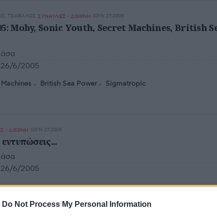
ΟΣ, ΤΣΆΒΑΛΟΣ
ΙΟΥΝ 27,2005
ΣΥΝΑΥΛΙΕΣ - ΔΙΕΘΝΗ
5: Moby, Sonic Youth, Secret Machines, British S
κάσα
26/6/2005
 Machines
British Sea Power
Sigmatropic
ΙΟΥΝ 27,2005
Σ - ΔΙΕΘΝΗ
 εντυπώσεις...
κάσα
26/6/2005
-
Do Not Process My Personal Information
ΙΟΥΝ 27,2005
ΝΗ