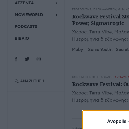
ΑΤΖΕΝΤΑ
ΓΕΩΡΓΟΎΣΗΣ, ΠΑΠΑΛΆΜΠΡΟΥ, Θ. ΜΊΧ
MOVIEWORLD
Rockwave Festival 200
Power, Sigmatropic
PODCASTS
Χώρος:
Terra Vibe, Μαλα
ΒΙΒΛΙΟ
Ημερομηνία διεξαγωγής:
Moby
Sonic Youth
Secret
ΚΩΝΣΤΑΝΤΊΝΟΣ ΤΣΆΒΑΛΟΣ
ΣΥΝΑΥΛΙΕ
ΑΝΑΖΉΤΗΣΗ
Rockwave Festival: Οι
Χώρος:
Terra Vibe, Μαλα
Ημερομηνία διεξαγωγής:
Avopolis 
ΤΆΣΟΣ ΒΟΓΙΑΤΖΉΣ
ΣΥΝΑΥΛΙΕΣ - ΔΙΕΘ