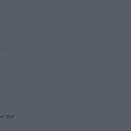
πό 308