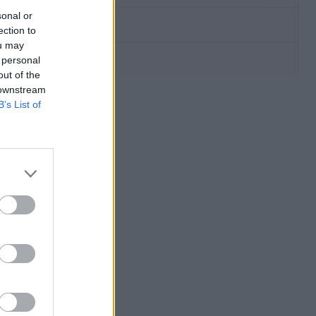
sonal or
ection to
ou may
 personal
out of the
 downstream
B’s List of
,