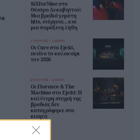
SiXforNine στο
Θέατρο Λυκαβηττού:
Μια βραδιά γεμάτη
ea
hits, ενέργεια... και
μια παράξενη λήθη
ΣΥΝΑΥΛΙΕΣ - ΔΙΕΘΝΗ
Οι Cure στο Ejekt,
εκείνο το καλοκαίρι
του 2026
ΣΥΝΑΥΛΙΕΣ - ΔΙΕΘΝΗ
Oι Florence & The
Machine στο Ejekt: Η
καλύτερη στιγμή της
βραδιάς δεν
καταγράφηκε στα
κινητά