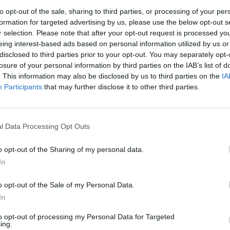
ς Μουσικής
to opt-out of the sale, sharing to third parties, or processing of your per
formation for targeted advertising by us, please use the below opt-out s
r selection. Please note that after your opt-out request is processed y
21/6/2005
eing interest-based ads based on personal information utilized by us or
disclosed to third parties prior to your opt-out. You may separately opt-
losure of your personal information by third parties on the IAB’s list of
. This information may also be disclosed by us to third parties on the
IA
Participants
that may further disclose it to other third parties.
ΙΟΥΝ 26,2005
ΘΝΗ
ack Sabbath, Velvet Revolver, Black Label Society
l Data Processing Opt Outs
κάσα
25/6/2005
o opt-out of the Sharing of my personal data.
In
o opt-out of the Sale of my Personal Data.
ΙΟΥΝ 25,2005
ΝΗ
In
arilyn Manson, Garbage, Matisse
to opt-out of processing my Personal Data for Targeted
κάσα
ing.