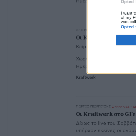
Ημερομηνία διεξαγωγής:
Opted 
I want t
of my P
was col
Opted 
ΑΣΤΈΡΗΣ ΑΣΤΕΡΙΆΔΗΣ
ΣΥΝΑΥΛΙΕΣ - 
Οι Kraftwerk στη Μονή
Κείμενο: Αστέρης Αστερ
Χώρος:
Μονή Λαζαριστών
Ημερομηνία διεξαγωγής:
Kraftwerk
ΓΙΏΡΓΟΣ ΓΕΩΡΓΟΎΣΗΣ
ΣΥΝΑΥΛΙΕΣ - Δ
Οι Kraftwerk στο GFest
Δίχως το live του Σαββάτ
υπήρχαν εκείνες οι αναμν