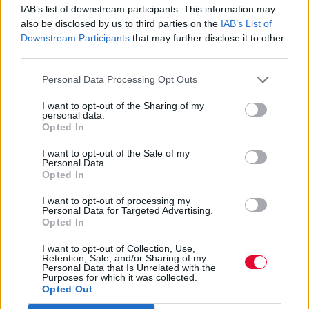
IAB’s list of downstream participants. This information may
Εκρηκτικές μπασογραμμές, post-punk,
also be disclosed by us to third parties on the
IAB’s List of
βρώμικα synths, drums που έθεταν σε κίνηση
Downstream Participants
that may further disclose it to other
τα jams, απαγγελία και ωμή ενέργεια, οργανικά
third parties.
rave στοιχεία που έβαζαν τις βάσεις για τo rave
Personal Data Processing Opt Outs
του δάσους: «forest rave».
I want to opt-out of the Sharing of my
personal data.
Opted In
I want to opt-out of the Sale of my
Personal Data.
Opted In
I want to opt-out of processing my
Personal Data for Targeted Advertising.
Opted In
I want to opt-out of Collection, Use,
Retention, Sale, and/or Sharing of my
Personal Data that Is Unrelated with the
Purposes for which it was collected.
Opted Out