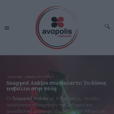
ΙΑΝ 27,2026
ΣΥΝΑΥΛΙΕΣ - ΔΙΕΘΝΗ
Snapped Ankles στο Gazarte: To δάσος
εισβάλλει στην πόλη
Οι
Snapped Ankles
με tribal beats, στολές
αρχέγονων πλασμάτων του δάσους και
ψυχεδελική μανία μετέτρεψαν την Αθήνα σε