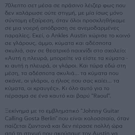
70λεπτο σετ μέσα σε πράσινο λέιζερ φως που
δεν χαλάρωσε ούτε στιγμή, με μία ίσως μόνο
σύντομη εξαίρεση, όταν όλοι προσκληθήκαμε
σε μια νοερή απόδραση σε ανεμοδαρμένες
παραλίες. Εκεί, ο Ankles Austin χώρισε το κοινό
σε γλάρους, άμμο, κύματα και αδέσποτα
σκυλιά, σαν σε θεατρικό παιχνίδι στο σχολείο:
«Αυτή η πλευρά, μπορείτε να είστε τα κύματα ·
κι αυτή η πλευρά, οι γλάροι. Και τώρα εδώ στη
μέση, τα αδέσποτα σκυλιά… τα κύματα που
σκάνε, οι γλάροι, ο ήλιος που σας καίει… τα
κύματα, οι κραυγές». Κι όλο αυτό για το
πέρασμα σε ένα καυτό και βαρύ "Raoul".
Ξεκίνημα με το εμβληματικό "Johnny Guitar
Calling Gosta Berlin" που είναι κολοσσιαίο, όταν
παίζεται ζωντανά και δεν πέρασε πολλή ώρα
από τη στιγμή που ακούσαμε τον Austin να