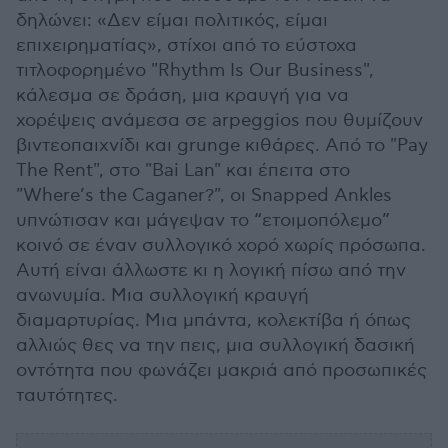
δηλώνει: «Δεν είμαι πολιτικός, είμαι
επιχειρηματίας», στίχοι από το εύστοχα
τιτλοφορημένο "Rhythm Is Our Business",
κάλεσμα σε δράση, μια κραυγή για να
χορέψεις ανάμεσα σε arpeggios που θυμίζουν
βιντεοπαιχνίδι και grunge κιθάρες. Από το "Pay
The Rent", στο "Bai Lan" και έπειτα στο
"Where’s the Caganer?", οι Snapped Ankles
υπνώτισαν και μάγεψαν το “ετοιμοπόλεμο”
κοινό σε έναν συλλογικό χορό χωρίς πρόσωπα.
Αυτή είναι άλλωστε κι η λογική πίσω από την
ανωνυμία. Μια συλλογική κραυγή
διαμαρτυρίας. Μια μπάντα, κολεκτίβα ή όπως
αλλιώς θες να την πεις, μια συλλογική δασική
οντότητα που φωνάζει μακριά από προσωπικές
ταυτότητες.