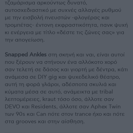
τζαμάρισμα αρκούντως δυνατό,
αυτοσχεδιαστικό με συχνές αλλαγές ρυθμού
με την εισβολή πνευστών -φλογέρας και
τρομπέτας- έντονη εκφραστικότητα, πανκ ψυχή
κι ενέργεια με τίτλο «δέστε τις ζώνες σας» για
την απογείωση.
Snapped Ankles
στη σκηνή και ναι, είναι αυτοί
που ξέρουν να στήνουν ένα αλλόκοτο χορό
σαν τελετή σε δάσος και γιορτή με δέντρα, κάτι
ανάμεσα σε DIY gig και ψυχεδελικό θέατρο,
αυτή τη φορά γλάροι, αδέσποτα σκυλιά και
κύματα μέσα σε αυτό, ανάμεικτα με tribal
λεπτομέρειες, kraut τόσο όσο, άλλοτε σαν
DEVO και Residents, άλλοτε σαν Aphex Twin
των 90s και Can πότε στον trance ήχο και πότε
στα grooves και στην αίσθηση.