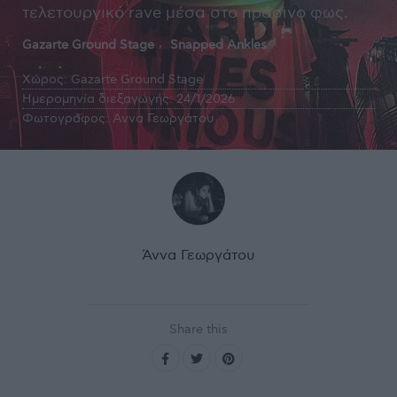
τελετουργικό rave μέσα στο πράσινο φως.
Gazarte Ground Stage
Snapped Ankles
Χώρος:
Gazarte Ground Stage
Ημερομηνία διεξαγωγής:
24/1/2026
Φωτογράφος:
Άννα Γεωργάτου
Άννα Γεωργάτου
Share this