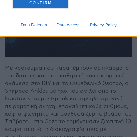
CONFIRM
Data Deletion
Data Access
Privacy Policy
Με κοστούμια που παραπέμπουν σε πλάσματα
του δάσους και μια αισθητική που ισορροπεί
ανάμεσα στο DIY και το ψυχεδελικό θέατρο, οι
Snapped Ankles με ήχο που αντλεί από το
krautrock, το post-punk και την ηλεκτρονική
πειραματική σκηνή, επαναληπτικούς ρυθμους,
κοφτά φωνητικά και συνθεσάιζερ το βράδυ του
Σαββάτου στο Gazarte ερμήνευσαν ζωντανά 10
κομμάτια από τη δισκογραφία τους με
μεγαλύτερη αγριότητα και όγκο από ό,τι στο