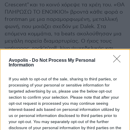
Crescent" και το κοινό χόρεψε τα χρέη του. «ΘΑ
ΠΛΗΡΩΣΩ ΤΟ ΕΝΟΙΚΙΟ!» βροντά κάθε φορά ο
frontman με μια παραμορφωμένη, μεταλλική
φωνή, που μοιάζει σχεδόν με Dalek. Στα
επόμενα κομμάτια, τα beats ακολούθησαν μια
μεγάλη πορεία διαμαρτυρίας. Ο ήχος τους
γρήγορος, rock’n’roll, λίγο ψυχεδελικός και
γεμάτος στροβιλιζόμενους, τελετουργικούς
Avopolis -
Do Not Process My Personal
ρυθμούς.
Information
Log synths σκαλισμένα από κορμούς δέντρων
If you wish to opt-out of the sale, sharing to third parties, or
ηχητικές γεννήτριες και σκηνικά αντικείμενα
processing of your personal or sensitive information for
targeted advertising by us, please use the below opt-out
μαζί, αδυσώπητα tribal beats- το αυξημένο
section to confirm your selection. Please note that after your
BPM αδύνατο να αγνοηθεί καθώς το σετ
opt-out request is processed you may continue seeing
κλιμακωνόταν-, φωτισμός θεατρικός που
interest-based ads based on personal information utilized by
μεταμόρφωσε το Gazarte σε τελετουργικό
us or personal information disclosed to third parties prior to
πεδίο δίνοντας έμφαση στη συλλογική
your opt-out. You may separately opt-out of the further
εκτόνωση αντί στην ατομική προβολή.
disclosure of your personal information by third parties on the