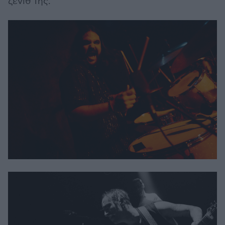
ζενίθ της.