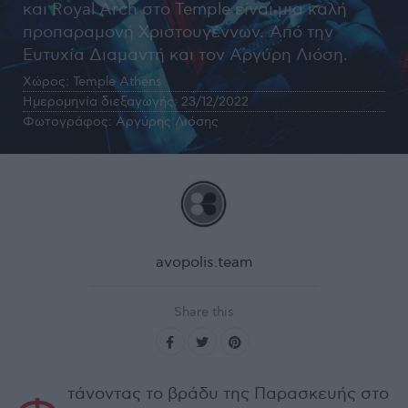
και Royal Arch στο Temple είναι μια καλή
προπαραμονή Χριστουγέννων. Από την
Ευτυχία Διαμαντή και τον Αργύρη Λιόση.
Χώρος:
Temple Athens
Ημερομηνία διεξαγωγής:
23/12/2022
Φωτογράφος:
Αργύρης Λιόσης
avopolis.team
Share this
τάνοντας το βράδυ της Παρασκευής στο