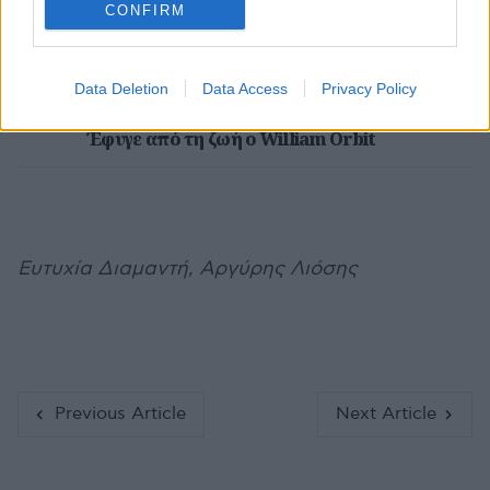
CONFIRM
Data Deletion
Data Access
Privacy Policy
ΔΙΕΘΝΗ ΝΕΑ
Έφυγε από τη ζωή ο William Orbit
Ευτυχία Διαμαντή, Αργύρης Λιόσης
Previous Article
Next Article