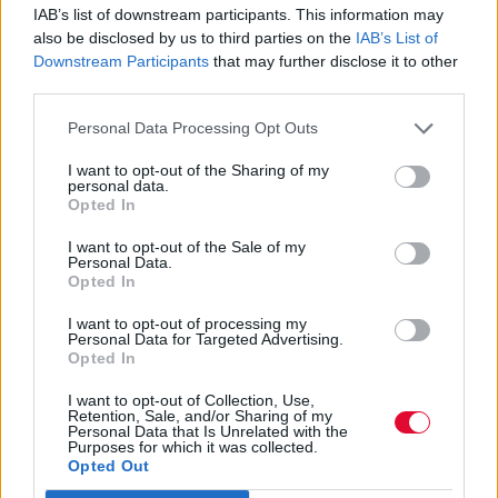
IAB’s list of downstream participants. This information may
Εάν κάτι οφείλουμε να αναγνωρίσουμε, από
also be disclosed by us to third parties on the
IAB’s List of
τον απολογισμό αυτού του live, είναι το
Downstream Participants
that may further disclose it to other
γεγονός πως οι The Steams μεταξύ τους
third parties.
διατηρούν μια απίστευτη και ασυναγώνιστη
χημεία τόσο στον τρόπο που αλληλοεπιδρούν
Personal Data Processing Opt Outs
στη σκηνή, όσο και στον τρόπο που παίζουν
I want to opt-out of the Sharing of my
σαν μονάδες, και το αποτέλεσμα αυτής τους
personal data.
Opted In
δικαιώνει κάθε φορά μέσα από το τόσο
συγκροτημένο αλλά και συνδεδεμένο
I want to opt-out of the Sale of my
Personal Data.
performance που παραδίδουν. Φεύγεις
Opted In
γεμάτος, χορτασμένος και χωρίς την
παραμικρή αίσθηση ότι σου έχει λείψει κάτι,
I want to opt-out of processing my
Personal Data for Targeted Advertising.
απ’ τη συνθήκη αυτή που βίωσες.
Opted In
I want to opt-out of Collection, Use,
Retention, Sale, and/or Sharing of my
Personal Data that Is Unrelated with the
Purposes for which it was collected.
Opted Out