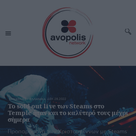
ΔΕΚ 28,2022
ΣΥΝΑΥΛΙΕΣ - ΕΛΛΗΝΙΚΑ
Το sold out live των Steams στο
Temple ήταν και το καλύτερό τους μέχρι
σήμερα
Προπαραμονή των Χριστουγέννων με Steams