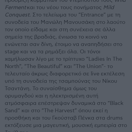
πρόσμιξη κομματιών του ντεμπούτου τους
Wild
Ferment
και του νέου τους πονήματος
Mild
Conquest
. Στο τελείωμα του “Entrance” με τη
συνοδεία του Μανώλη Μανουσάκη στο λαούτο
τον οποίο είδαμε και στη συνέχεια σε άλλα
σημεία της βραδιάς, ένιωσα το κοινό να
ενώνεται σαν δίνη, έτοιμο να αναπηδήσει στο
stage και να τα ρημάξει όλα. Οι τόνοι
χαμήλωσαν λίγο με το τρίπτυχο “Ladies In The
North”, “The Beautiful” και “The Union”- το
τελευταίο άκρως διαφορετικό σε live εκτέλεση
υπό τη συνοδεία της τσαμπούνας του Νίκου
Τσαντάνη. Το συναίσθημα όμως του
ορυμαγδού και η ηλεκτρισμένη αυτή
ατμόσφαιρα επέστρεψαν δυναμικά στο “Black
Sand” και στο “The Harvest” όπου εκεί η
προσθήκη και του Γκούσταβ Πένκα στα drums
εκτόξευσε μια μαγευτική, μουσική εμπειρία στο