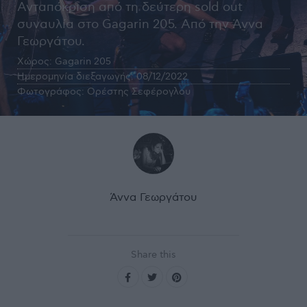
Ανταπόκριση από τη δεύτερη sold out
συναυλία στο Gagarin 205. Από την Άννα
Γεωργάτου.
Χώρος:
Gagarin 205
Ημερομηνία διεξαγωγής:
08/12/2022
Φωτογράφος:
Ορέστης Σεφέρογλου
Άννα Γεωργάτου
Share this