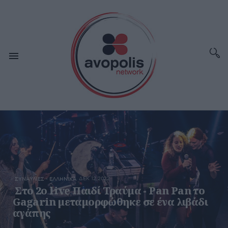
ΔΕΚ 12,2022
ΣΥΝΑΥΛΙΕΣ - ΕΛΛΗΝΙΚΑ
Στο 2o live Παιδί Τραύμα - Pan Pan το
Gagarin μεταμορφώθηκε σε ένα λιβάδι
αγάπης