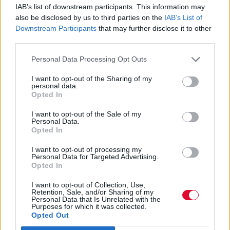
IAB’s list of downstream participants. This information may
να αγκαλιάζονται και να τραγουδούν ξανά και
also be disclosed by us to third parties on the
IAB’s List of
ξανά τους ίδιους στίχους σαν πρώτη φορά. Στη
Downstream Participants
that may further disclose it to other
συνέχεια όλα τα μέλη των δύο σχημάτων
third parties.
αγκαλιά για λίγους στίχους -μαντέψτε… από
Personal Data Processing Opt Outs
την "Ανισόπεδη Ντίσκο" ξανά - a capella αυτή
τη φορά, αναμνηστικές φωτογραφίες και
I want to opt-out of the Sharing of my
personal data.
καληνύχτα. Ένα λιβάδι αγάπης διάβασα κάπου
Opted In
στα stories του
postnoise
. Αγάπη των μουσικών
μεταξύ τους, αγάπη του κοινού για τους
I want to opt-out of the Sale of my
Personal Data.
μουσικούς, αγάπη παντού ανάμεσα μας. Live
Opted In
που χάνουμε κάθε ψυχραιμία θα πω ξανά. Και
I want to opt-out of processing my
τι ωραία να ζούμε στιγμές που δεν υπάρχει
Personal Data for Targeted Advertising.
τίποτε άλλο από
αγάπη και μουσική και
Opted In
συγκίνηση και πάρτι
.
I want to opt-out of Collection, Use,
Retention, Sale, and/or Sharing of my
Personal Data that Is Unrelated with the
Ευχαριστούμε που μετατρέψατε για ακόμα μία
Purposes for which it was collected.
Opted Out
φορά το Gagarin σε Aνισόπεδη Nτίσκο.