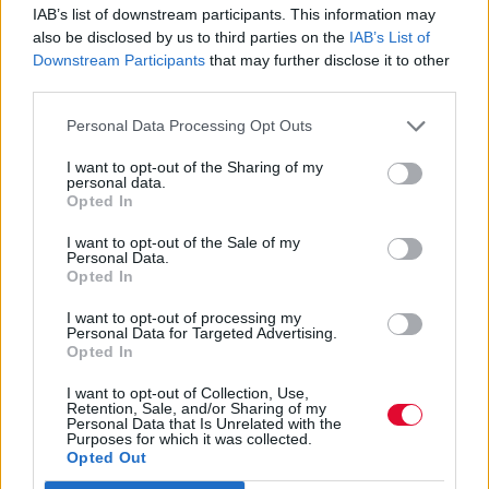
παράσταση η οποία υπερέβη με άνεση τις
IAB’s list of downstream participants. This information may
προσδοκίες μου,
μια παράσταση-βάλσαμο για
also be disclosed by us to third parties on the
IAB’s List of
Downstream Participants
that may further disclose it to other
τις ανήσυχες μέρες που περνάμε
. Μια
third parties.
προσπάθεια που μου έφερε λυγμούς, καθώς
είδα στο κλείσιμο τ
η Λίνα Νικολακοπούλου να
Personal Data Processing Opt Outs
βγαίνει στη σκηνή κρατώντας στο χέρι της μια
I want to opt-out of the Sharing of my
τόση δα ελληνική σημαία
, καθώς όλοι οι
personal data.
συμμετέχοντες τραγουδούσαν: «
Δεν τελειώνει
Opted In
του κόσμου η ελπίδα/ δεν χρεώνει το φως το
I want to opt-out of the Sale of my
πρωί/ πρωτοσέλιδο σ’ εφημερίδα/ δεν θα πάει
Personal Data.
Opted In
η Ελλάδα κλαφτή
».
I want to opt-out of processing my
Personal Data for Targeted Advertising.
Opted In
I want to opt-out of Collection, Use,
Retention, Sale, and/or Sharing of my
Personal Data that Is Unrelated with the
Purposes for which it was collected.
Opted Out