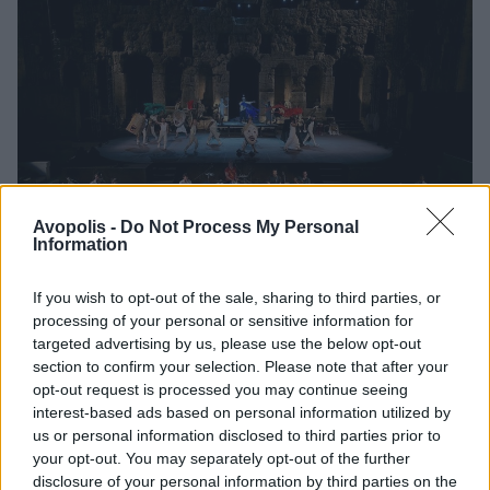
Avopolis -
Do Not Process My Personal
Information
If you wish to opt-out of the sale, sharing to third parties, or
processing of your personal or sensitive information for
Όμως, όλα τα παραπάνω πέρασαν τελικά σαν
targeted advertising by us, please use the below opt-out
υποσημειώσεις στο θυμικό μου. Και αυτό που
section to confirm your selection. Please note that after your
έμεινε είναι
η βαθιά ανθρωπιά
που διαπέρασε
opt-out request is processed you may continue seeing
interest-based ads based on personal information utilized by
τα επί σκηνής τεκταινόμενα την Πέμπτη το
us or personal information disclosed to third parties prior to
βράδυ στο Ηρώδειο. Ο Κραουνάκης και οι
your opt-out. You may separately opt-out of the further
συνεργάτες του κατάφεραν να στήσουν μια
disclosure of your personal information by third parties on the