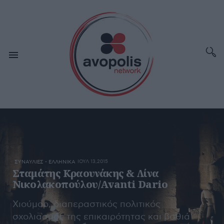
ΙΟΥΛ 13,2015
ΣΥΝΑΥΛΙΕΣ - ΕΛΛΗΝΙΚΑ
Σταμάτης Κραουνάκης & Λίνα
Νικολακοπούλου/Avanti Dario
Χιούμορ, διαπεραστικός πολιτικός
σχολιασμός της επικαιρότητας και βαθιά