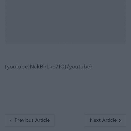
{youtube}NckBhLko71Q{/youtube}
Previous Article
Next Article