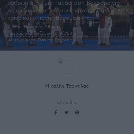
ανθρωπιά, σε μια παράσταση-βάλσαμο για
τις ανήσυχες μέρες που περνάμε. Παρών στο
κοινό και ο Γιάνης Βαρουφάκης...
Χώρος:
Ηρώδειο, Αθήνα
Ημερομηνία διεξαγωγής:
9/7/2015
Φωτογράφος:
Γιάννης Πρίφτης
Μιχάλης Τσαντίλας
Share this