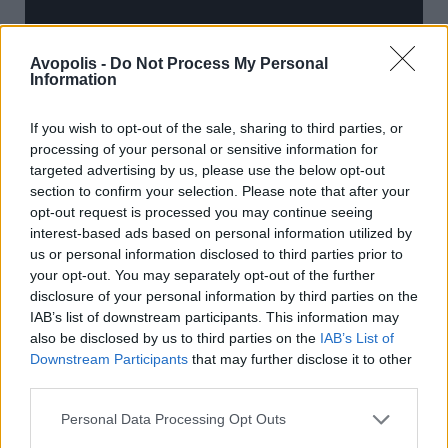
Avopolis -
Do Not Process My Personal
Information
If you wish to opt-out of the sale, sharing to third parties, or
processing of your personal or sensitive information for
Πώς ξεκίνησε η δική σου ενασχόληση με τη
targeted advertising by us, please use the below opt-out
section to confirm your selection. Please note that after your
μουσική και πώς συνεχίζεται σήμερα; Ως
opt-out request is processed you may continue seeing
ακροατής συνεχίζεις να ανακαλύπτεις
interest-based ads based on personal information utilized by
πράγματα;
us or personal information disclosed to third parties prior to
your opt-out. You may separately opt-out of the further
Από τις περιγραφές των γονιών, είχα
disclosure of your personal information by third parties on the
IAB’s list of downstream participants. This information may
εκδηλώσει από πολύ νωρίς, τριών ή
also be disclosed by us to third parties on the
IAB’s List of
τεσσάρων χρόνων, ένα ταλέντο στη μουσική.
Downstream Participants
that may further disclose it to other
Γι’ αυτόν το λόγο ξεκίνησα στην ιδιωτική
third parties.
μουσική εκπαίδευση από τα πέντε μου.
Κατάφερα και τελείωσα αυτόν τον κύκλο
Personal Data Processing Opt Outs
σπουδών στα 24 μου, αλλά ήδη από τα 14