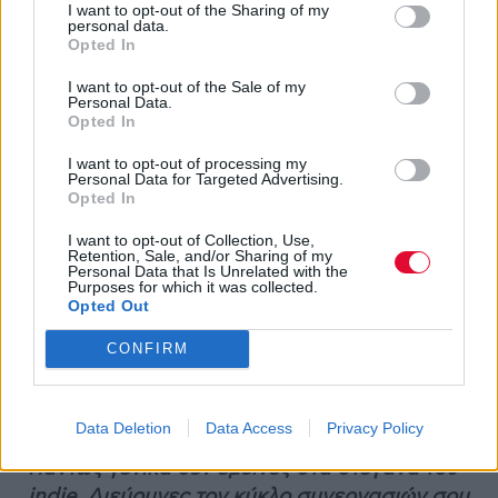
I want to opt-out of the Sharing of my
ένιωθα το τεράστιο κενό που αφήνει η
personal data.
Opted In
εκπαίδευση στα ωδεία και ένα καλοκαίρι
αποφάσισα να δουλέψω και αγόρασα μια
I want to opt-out of the Sale of my
Personal Data.
ακουστική κιθάρα. Έμαθα μόνος μου να
Opted In
παίζω και έτσι άρχισαν τα υπόλοιπα. Όπως
σε κάθε τομέα, έτσι και στη μουσική, αν
I want to opt-out of processing my
Personal Data for Targeted Advertising.
αρχίσεις να εμβαθύνεις και να λύνεις
Opted In
απορίες, γεννιούνται άλλες τόσες, που
I want to opt-out of Collection, Use,
σημαίνει ότι δε σταματάς ποτέ να μαθαίνεις.
Retention, Sale, and/or Sharing of my
Personal Data that Is Unrelated with the
Και φυσικά, αυτή η περιέργεια επεκτείνεται
Purposes for which it was collected.
παράλληλα και στο επίπεδο ακρόασης και
Opted Out
συνεχούς εξερεύνησης. Μου αρέσει ακόμα
CONFIRM
πολύ να ψάχνω μουσική και είμαι -δυστυχώς
για τα οικονομικά μου- ακόμα συλλέκτης
βινυλίου.
Data Deletion
Data Access
Privacy Policy
Πάντως γενικά δεν έμεινες στα στεγανά του
indie. Διεύρυνες τον κύκλο συνεργασιών σου