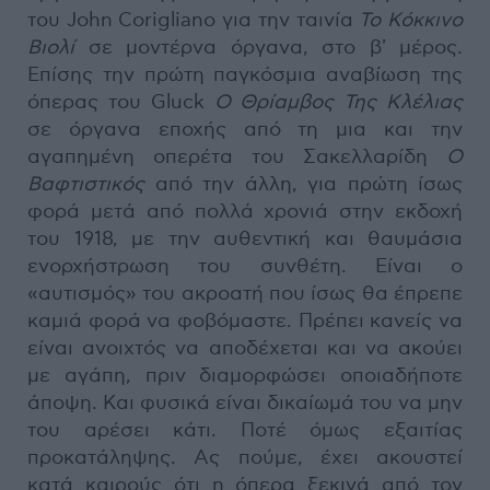
του John Corigliano για την ταινία
Το Κόκκινο
Βιολί
σε μοντέρνα όργανα, στο β' μέρος.
Επίσης την πρώτη παγκόσμια αναβίωση της
όπερας του Gluck
Ο Θρίαμβος Της Κλέλιας
σε όργανα εποχής από τη μια και την
αγαπημένη οπερέτα του Σακελλαρίδη
Ο
Βαφτιστικός
από την άλλη, για πρώτη ίσως
φορά μετά από πολλά χρονιά στην εκδοχή
του 1918, με την αυθεντική και θαυμάσια
ενορχήστρωση του συνθέτη. Είναι ο
«αυτισμός» του ακροατή που ίσως θα έπρεπε
καμιά φορά να φοβόμαστε. Πρέπει κανείς να
είναι ανοιχτός να αποδέχεται και να ακούει
με αγάπη, πριν διαμορφώσει οποιαδήποτε
άποψη. Και φυσικά είναι δικαίωμά του να μην
του αρέσει κάτι. Ποτέ όμως εξαιτίας
προκατάληψης. Ας πούμε, έχει ακουστεί
κατά καιρούς ότι η όπερα ξεκινά από τον