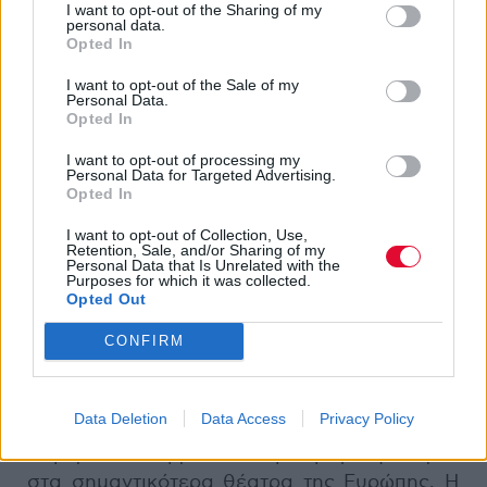
I want to opt-out of the Sharing of my
Όταν προσπαθείς, τα πράγματα είναι σχετικά
personal data.
Opted In
εύκολα. Ήδη η Καμεράτα έχει πλέον μια
ζηλευτή διεθνή δισκογραφία. Να αναφέρω
I want to opt-out of the Sale of my
τα
Il Trionfo Di Clelia
του Christoph Willibald
Personal Data.
Opted In
Gluck και τα
Alessandro Severo
και
Don
Crepusculo
του Handel και του Νικόλαου
I want to opt-out of processing my
Personal Data for Targeted Advertising.
Μάντζαρου, αντίστοιχα. Πιο συγκεκριμένα, το
Opted In
Don Crepusculo είναι η πρώτη σωζόμενη
I want to opt-out of Collection, Use,
όπερα Έλληνα δημιουργού (1815). Η
Retention, Sale, and/or Sharing of my
Καμεράτα έβαλε λοιπόν με την έκδοσή της
Personal Data that Is Unrelated with the
Purposes for which it was collected.
τον Κερκυραίο συνθέτη στο επίκεντρο του
Opted Out
διεθνούς ενδιαφέροντος. Έπεται η
CONFIRM
κυκλοφορία της όπερας
Αλέξανδρος
του
Handel από τη Decca, της οποίας το κύρος ως
εταιρείας είναι σπουδαίο και
Data Deletion
Data Access
Privacy Policy
αναγνωρισμένο, ενώ για το 2012-13 η
Καμεράτα θα βρεθεί σε μια μεγάλη τουρνέ
στα σημαντικότερα θέατρα της Ευρώπης. Η