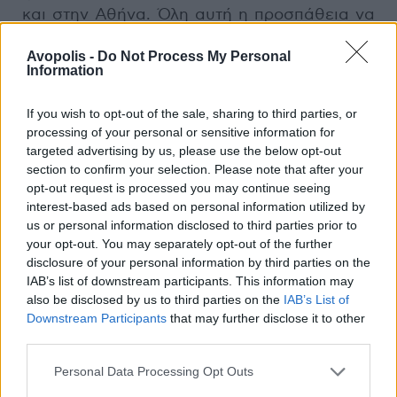
και στην Αθήνα. Όλη αυτή η προσπάθεια να
παίζουμε μουσική χρησιμοποιώντας τα
Avopolis -
Do Not Process My Personal
όργανα εποχής υπήρξε απότοκο μια ανάγκης
Information
της συγκεκριμένης περιόδου. Όταν έχεις
ακούσει Μπαχ με τον Gardiner και τον
If you wish to opt-out of the sale, sharing to third parties, or
Harnoncourt –τα αναφέρω αυτά ως
processing of your personal or sensitive information for
παραδείγματα ενδεικτικά εκτελέσεων με
targeted advertising by us, please use the below opt-out
όργανα εποχής– ξέρεις ότι κάτι έχει
section to confirm your selection. Please note that after your
opt-out request is processed you may continue seeing
προχωρήσει. Επίσης γνωρίζεις ότι τα
interest-based ads based on personal information utilized by
σύγχρονα όργανα δεν μπορούν να παράγουν
us or personal information disclosed to third parties prior to
με ακρίβεια τη μουσική που γράφτηκε για
your opt-out. You may separately opt-out of the further
άλλα όργανα, των οποίων τα σημερινά
disclosure of your personal information by third parties on the
αποτελούν εξέλιξη. Ουσιαστικά όμως
IAB’s list of downstream participants. This information may
also be disclosed by us to third parties on the
IAB’s List of
μιλούμε για άλλα όργανα.
Downstream Participants
that may further disclose it to other
third parties.
Πόσο εύκολο αλλά και αποδοτικό ήταν αυτό
το έργο για την Καμεράτα;
Personal Data Processing Opt Outs