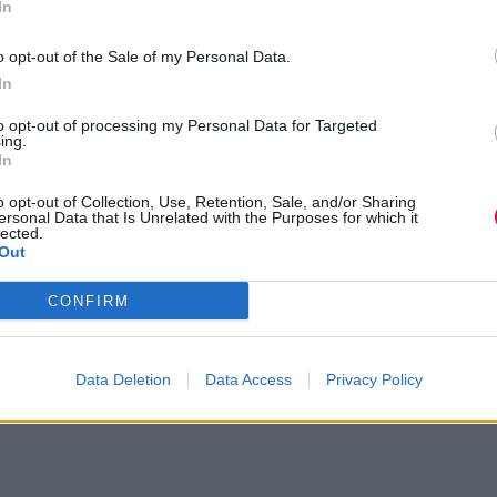
In
 - 2t2
o opt-out of the Sale of my Personal Data.
In
χείο της Cosey Fanni Tutti μεταφέρε
to opt-out of processing my Personal Data for Targeted
ull
ing.
In
o opt-out of Collection, Use, Retention, Sale, and/or Sharing
ersonal Data that Is Unrelated with the Purposes for which it
lected.
Out
CONFIRM
Data Deletion
Data Access
Privacy Policy