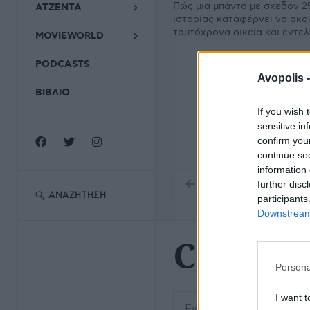
Πώς μια μπάντα με σχεδόν 2
ΑΤΖΕΝΤΑ
ιστορίας καταφέρνει να ακο
ταυτόχρονα οικεία και εντε
MOVIEWORLD
PODCASTS
Avopolis 
ΒΙΒΛΙΟ
If you wish 
sensitive in
confirm you
continue se
information 
further disc
ΑΝΑΖΉΤΗΣΗ
participants
Downstream 
Cosey Fa
Persona
Εισάγετε μέρος του τίτλο
I want t