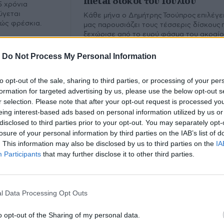
metal δίσκοι του Ιουλίου
5 χρόνια
ύγεται
Κάθε μήνα ο Δημήτρης Τσούπρος επιλέγει
λώς φρέσκια.
μας παρουσιάζει τους τέσσερις δίσκους 
ξεχώρισε από το ευρύ φάσμα του ακραί
metal. Εδώ ο απολογισμός του Ιουλίου.
-
Do Not Process My Personal Information
to opt-out of the sale, sharing to third parties, or processing of your per
formation for targeted advertising by us, please use the below opt-out s
r selection. Please note that after your opt-out request is processed y
eing interest-based ads based on personal information utilized by us or
disclosed to third parties prior to your opt-out. You may separately opt-
losure of your personal information by third parties on the IAB’s list of
. This information may also be disclosed by us to third parties on the
IA
Participants
that may further disclose it to other third parties.
nni Tutti
l Data Processing Opt Outs
υ.
o opt-out of the Sharing of my personal data.
Εμ
Φίλτρο
Καθαρισμός