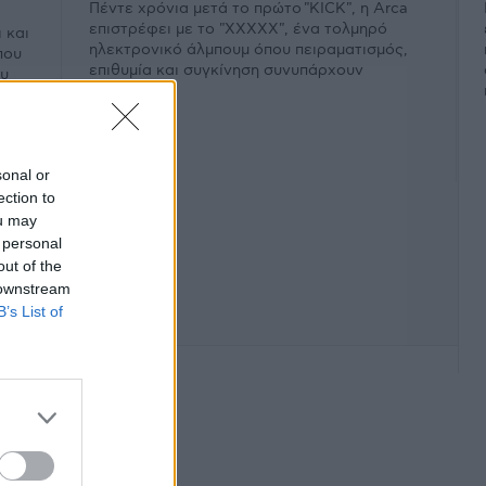
Πέντε χρόνια μετά το πρώτο "KICK", η Arca
επιστρέφει με το "XXXXX", ένα τολμηρό
 και
ηλεκτρονικό άλμπουμ όπου πειραματισμός,
που
επιθυμία και συγκίνηση συνυπάρχουν
ου
εκρηκτικά.
sonal or
ection to
ou may
 personal
out of the
 downstream
B’s List of
φάνιση #