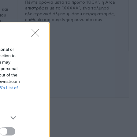
Πέντε χρόνια μετά το πρώτο "KICK", η Arca
επιστρέφει με το "XXXXX", ένα τολμηρό
 και
ηλεκτρονικό άλμπουμ όπου πειραματισμός,
που
επιθυμία και συγκίνηση συνυπάρχουν
ου
εκρηκτικά.
sonal or
ection to
ou may
 personal
out of the
 downstream
B’s List of
φάνιση #