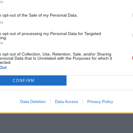
In
πιστρέφει με το άλμπουμ "Michelange
o opt-out of the Sale of my Personal Data.
ο single "About Time"
In
to opt-out of processing my Personal Data for Targeted
ον Νοέμβριο
ing.
In
 δεκάδα της Άννας Γεωργάτου
o opt-out of Collection, Use, Retention, Sale, and/or Sharing
ersonal Data that Is Unrelated with the Purposes for which it
lected.
Out
CONFIRM
Data Deletion
Data Access
Privacy Policy