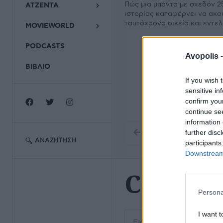
Πώς μια μπάντα με σχεδόν 2
ΑΤΖΕΝΤΑ
ιστορίας καταφέρνει να ακο
ταυτόχρονα οικεία και εντε
MOVIEWORLD
PODCASTS
Avopolis 
ΒΙΒΛΙΟ
If you wish 
sensitive in
confirm you
continue se
information 
further disc
ΑΝΑΖΉΤΗΣΗ
participants
Downstream 
Cate Le
Persona
Εισάγετε μέρος του τίτλο
I want t