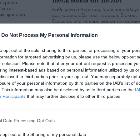
metal δίσκοι του Ιουλίου
5 χρόνια
ύγεται
Κάθε μήνα ο Δημήτρης Τσούπρος επιλέγει
λώς φρέσκια.
μας παρουσιάζει τους τέσσερις δίσκους 
ξεχώρισε από το ευρύ φάσμα του ακραί
metal. Εδώ ο απολογισμός του Ιουλίου.
-
Do Not Process My Personal Information
to opt-out of the sale, sharing to third parties, or processing of your per
formation for targeted advertising by us, please use the below opt-out s
r selection. Please note that after your opt-out request is processed y
eing interest-based ads based on personal information utilized by us or
disclosed to third parties prior to your opt-out. You may separately opt-
losure of your personal information by third parties on the IAB’s list of
. This information may also be disclosed by us to third parties on the
IA
Participants
that may further disclose it to other third parties.
 Bon
l Data Processing Opt Outs
υ.
o opt-out of the Sharing of my personal data.
Εμ
Φίλτρο
Καθαρισμός