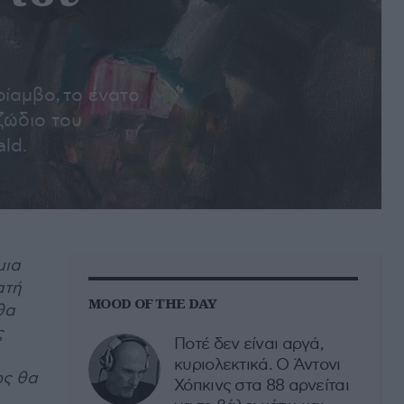
ίαμβο, τo ένατο
 ζώδιο του
ld.
μια
ατή
MOOD OF THE DAY
θα
ς
Ποτέ δεν είναι αργά,
κυριολεκτικά. Ο Άντονι
ως θα
Χόπκινς στα 88 αρνείται