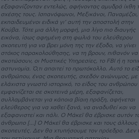
εξαφανίζονταν εντελώς, αφήνοντας αμυδρά ίχθη 
σχέσης τους. Ισπανόφωνοι, Μεξικάνοι, Παναμέζοι,
εκπαιδευμένοι ειδικά γι’ αυτή την αποστολή στην
Κούβα. Τότε μια άλλη μορφή, μια λίγο πιο διαυγής
εικόνα, ίσως αφημένη στη φωλιά του ελεύθερου
σκοπευτή για να βρει μόνη της την έξοδο, να γίνει
στόχος παρακολούθησης, να τη βρουν, πιθανόν να
σκοτώσουν, οι Μυστικές Υπηρεσίες, το
FBI
ή η τοπι
αστυνομία. Ό,τι απαιτεί το πρωτόκολλο. Αυτό το εί
ανθρώπου, ένας σκοπευτής, σχεδόν ανώνυμος, με
ελάχιστα γνωστό ιστορικό, το είδος του ανθρώπου
εμφανίζεται σε σκοτεινά μέρη, εξαφανίζεται,
συλλαμβάνεται για κάποια βίαιη πράξη, αφήνεται
ελεύθερος για να χαθεί ξανά, να αναδυθεί και να
εξαφανιστεί και πάλι. Ο Μάκεϊ θα έβρισκε αυτόν τ
άνθρωπο […] Ο Μάκεϊ θα έβρισκε και τους άλλους
σκοπευτές. Δεν θα χτυπήσουμε τον πρόεδρο. Δεν 
τον πετύχουμε. Μια θεαματική αστοχία».