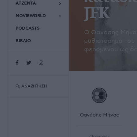
ΑΤΖΕΝΤΑ
JFK
MOVIEWORLD
PODCASTS
Ο Θανάσης Μήνας 
μυθιστόρημα του D
ΒΙΒΛΙΟ
φερόμενου ως δο
ΑΝΑΖΉΤΗΣΗ
Θανάσης Μήνας