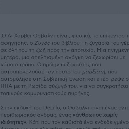
.Ο Λι Χάρβεϊ Όσβαλντ είναι, φυσικά, το επίκεντρο 
αφήγησης, ο
Ζυγός
του βιβλίου - η ζυγαριά του γέ
σε όλη του τη ζωή προς την αποτυχία. Μια πνιγμέν
μητέρα, μια απελπισμένη ανάγκη να ξεχωρίσει με
κάποιο τρόπο. Ο πρώην πεζοναύτης που
αυτοαποκαλούσε τον εαυτό του
μαρξιστή
, που
αυτομόλησε στη Σοβιετική Ένωση και επέστρεψε σ
ΗΠΑ με τη Ρωσίδα σύζυγό του, για να συγκροτήσει
τοπικούς κομμουνιστικούς πυρήνες.
Στην εκδοχή του DeLillo, ο Όσβαλντ είναι ένας εντ
περιθωριακός άνδρας, ένας
«άνθρωπος χωρίς
ιδιότητες»
. Κάτι που τον καθιστά ένα ενδεδειγμένο