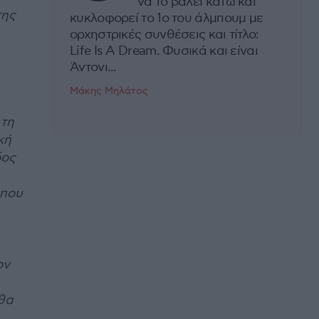
να το βάλει κάτω και
της
κυκλοφορεί το 1ο του άλμπουμ με
ορχηστρικές συνθέσεις και τίτλο:
Life Is A Dream. Φυσικά και είναι
Άντονι...
Μάκης Μηλάτος
 τη
κή
δος
 που
ον
θα