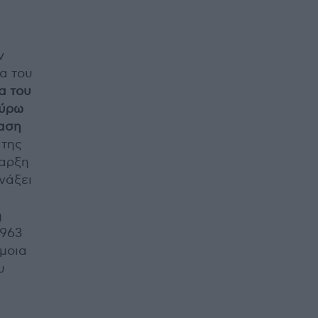
ν
α του
ία του
γύρω
ραση
 της
παρξη
νάξει
η
1963
Όμοια
υ