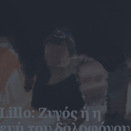
illo: Ζυγός ή η
ευή του δολοφόνου