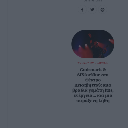
Share this
ΣΥΝΑΥΛΙΕΣ - ΔΙΕΘΝΗ
Godsmack &
SiXforNine στο
Θέατρο
Λυκαβηττού: Μια
βραδιά γεμάτη hits,
ενέργεια... και μια
παράξενη λήθη