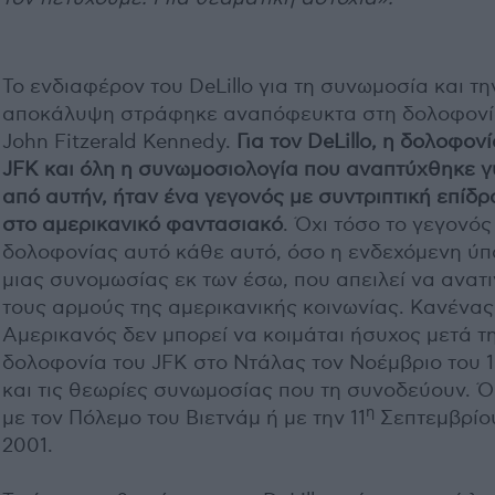
Το ενδιαφέρον του DeLillo για τη συνωμοσία και τη
αποκάλυψη στράφηκε αναπόφευκτα στη δολοφονί
John Fitzerald Kennedy.
Για τον DeLillo, η δολοφον
JFK και όλη η συνωμοσιολογία που αναπτύχθηκε 
από αυτήν, ήταν ένα γεγονός με συντριπτική επίδ
στο αμερικανικό φαντασιακό
. Όχι τόσο το γεγονός
δολοφονίας αυτό κάθε αυτό, όσο η ενδεχόμενη ύ
μιας συνομωσίας εκ των έσω, που απειλεί να ανατι
τους αρμούς της αμερικανικής κοινωνίας. Κανένας
Αμερικανός δεν μπορεί να κοιμάται ήσυχος μετά τ
δολοφονία του JFK στο Ντάλας τον Νοέμβριο του 
και τις θεωρίες συνωμοσίας που τη συνοδεύουν. 
η
με τον Πόλεμο του Βιετνάμ ή με την 11
Σεπτεμβρίο
2001.