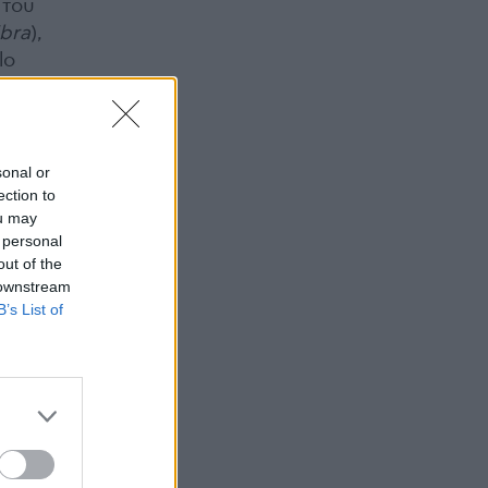
 του
ibra
),
lo
ανό
 τον
αφέρει
sonal or
ection to
ou may
 personal
out of the
 downstream
B’s List of