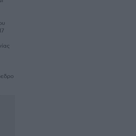
αι
ου
17
νίας
όεδρο