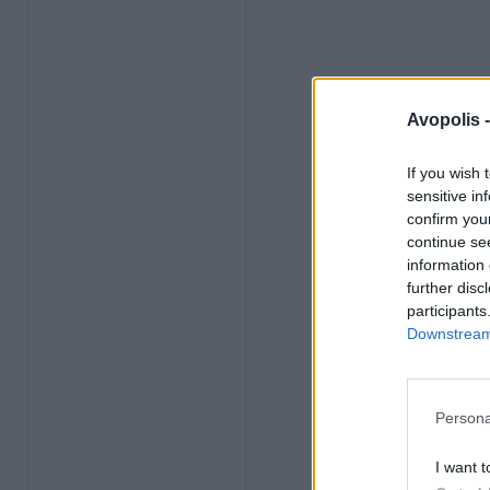
Avopolis 
If you wish 
sensitive in
confirm you
continue se
information 
further disc
participants
Downstream 
Persona
I want t