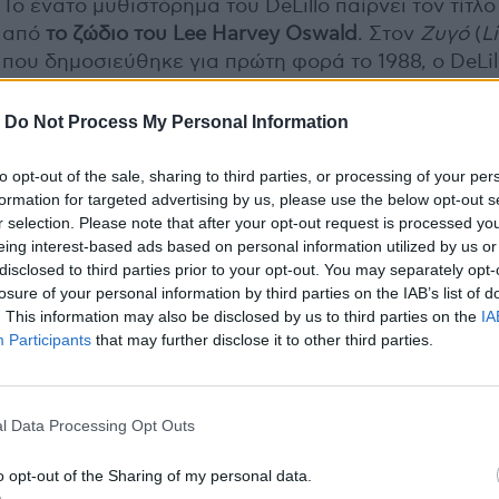
To ένατο μυθιστόρημα του DeLillo παίρνει τον τίτλο
από
το ζώδιο του Lee Harvey Oswald
. Στον
Ζυγό
(
L
που δημοσιεύθηκε για πρώτη φορά το 1988, ο DeLil
δεν ενδιαφέρεται σχεδόν καθόλου για τον Αμερικ
πρόεδρο, όσο για τον φερόμενο ως δολοφόνο του:
-
Do Not Process My Personal Information
Λι Χάρβεϊ Όσβαλντ. Ακόμα πιο εμφατικά, τον ενδι
η κατασκευή του Όσβαλντ ως δολοφόνου.
to opt-out of the sale, sharing to third parties, or processing of your per
formation for targeted advertising by us, please use the below opt-out s
r selection. Please note that after your opt-out request is processed y
eing interest-based ads based on personal information utilized by us or
disclosed to third parties prior to your opt-out. You may separately opt-
losure of your personal information by third parties on the IAB’s list of
. This information may also be disclosed by us to third parties on the
IA
Participants
that may further disclose it to other third parties.
l Data Processing Opt Outs
o opt-out of the Sharing of my personal data.