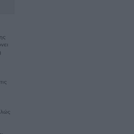
της
ρνει
η
τις
ελώς