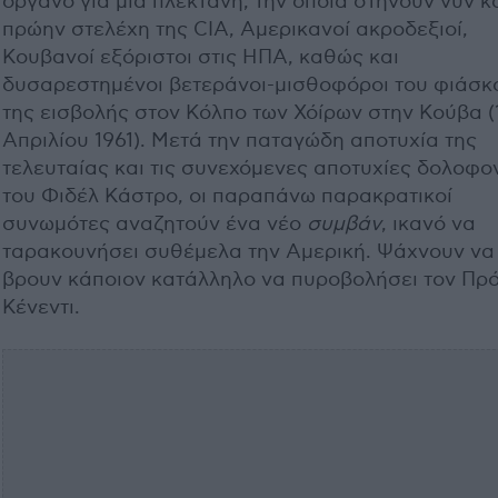
όργανο για μια πλεκτάνη, την οποία στήνουν νυν κ
πρώην στελέχη της CIA, Αμερικανοί ακροδεξιοί,
Κουβανοί εξόριστοι στις ΗΠΑ, καθώς και
δυσαρεστημένοι βετεράνοι-μισθοφόροι του φιάσκ
της εισβολής στον Κόλπο των Χόίρων στην Κούβα (
Απριλίου 1961). Μετά την παταγώδη αποτυχία της
τελευταίας και τις συνεχόμενες αποτυχίες δολοφο
του Φιδέλ Κάστρο, οι παραπάνω παρακρατικοί
συνωμότες αναζητούν ένα νέο
συμβάν
, ικανό να
ταρακουνήσει συθέμελα την Αμερική. Ψάχνουν να
βρουν κάποιον κατάλληλο να πυροβολήσει τον Πρ
Κένεντι.