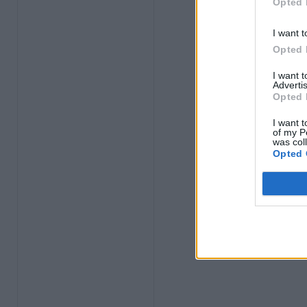
Opted 
I want t
Opted 
I want 
Advertis
Opted 
I want t
of my P
was col
Opted 