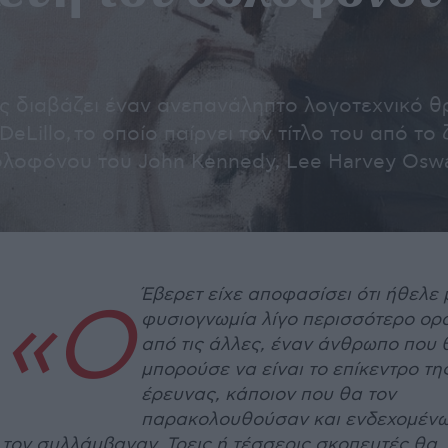
διαβάζει έναν ανεπανάληπτο λογοτεχνικό θρ
eLillo, το οποίο παίρνει τον τίτλο του από το
λοφόνου του John Kennedy, Lee Harvey Oswa
Έβερετ είχε αποφασίσει ότι ήθελε 
«Ο
φυσιογνωμία λίγο περισσότερο ορ
από τις άλλες, έναν άνθρωπο που 
μπορούσε να είναι το επίκεντρο τη
έρευνας, κάποιον που θα τον
παρακολουθούσαν και ενδεχομέν
τον συλλάμβαναν. Τρεις ή τέσσερις σκοπευτές θα