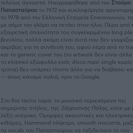
τελείως άγνωστα. Ηχογραφήθηκε από τον
Σταύρο
Παπασταύρου
το 1972 και κυκλοφόρησε αργοπορη
το 1978 από την Ελληνική Εταιρεία Επικοινωνιών, το
με σήμα τον γλάρο να πετάει στον ήλιο. Πέρα από 
εξαιρετική σπανιότητα του συγκεκριμένου long pla
βινυλίου, πολλά ακόμη είναι αυτά που δεν γνωρίζο
ακριβώς για τη σύνθεσή του, αφού πέρα από το trac
και το generic cover του (το artwork δεν είναι άλλ
το κλασικό εξώφυλλο ενός disco maxi single χωρίς
τρύπα) δεν υπάρχει τίποτα άλλο για να διαβάσει κα
— όπως κάναμε παλιά, πριν το Google.
Στο δια ταύτα τώρα: το μουσικό περιεχόμενο της
σημερινής στήλης, της
Ξάγρυπνης Πόλης
, είναι με
λέξη υπέροχο. Όμορφες ακουστικές και ηλεκτρικέ
κιθάρες, Hammond πλήκτρα, smooth πνευστά, μαζί
τα vocals του Παπασταύρου να ταξιδεύουν το νου