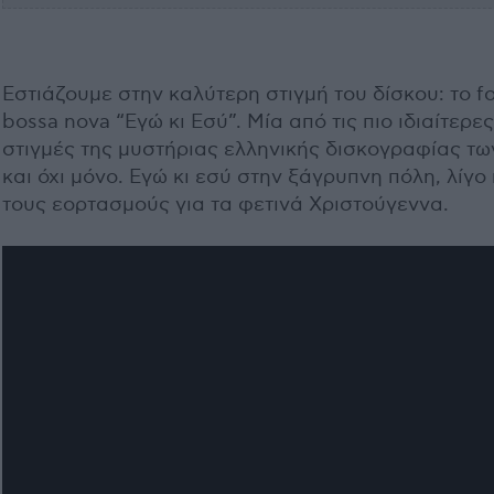
Εστιάζουμε στην καλύτερη στιγμή του δίσκου: το fo
bossa nova “Εγώ κι Εσύ”. Μία από τις πιο ιδιαίτερες
στιγμές της μυστήριας ελληνικής δισκογραφίας τω
και όχι μόνο. Εγώ κι εσύ στην ξάγρυπνη πόλη, λίγο 
τους εορτασμούς για τα φετινά Χριστούγεννα.