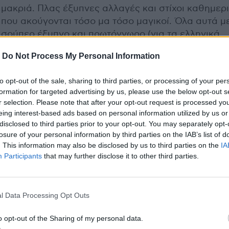
μακριά. Πλας έξυπνες αλλαγές και στίχοι καθημερι
που ακούγονται τόσο μα τόσο μαγικοί. Όλα αυτά μ
σούπερ έξυπνο και πρωτόγνωρο (για τα ελληνικά
δεδομένα) 70s brazilian touch — ιδίως όταν μιλάμε
-
Do Not Process My Personal Information
πενήντα χρόνια πριν.
to opt-out of the sale, sharing to third parties, or processing of your per
formation for targeted advertising by us, please use the below opt-out s
r selection. Please note that after your opt-out request is processed y
eing interest-based ads based on personal information utilized by us or
disclosed to third parties prior to your opt-out. You may separately opt-
losure of your personal information by third parties on the IAB’s list of
. This information may also be disclosed by us to third parties on the
IA
Participants
that may further disclose it to other third parties.
l Data Processing Opt Outs
o opt-out of the Sharing of my personal data.