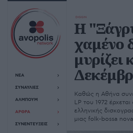
DIGGIN
Η "Ξάγρ
χαμένο 
μυρίζει 
Δεκέμβ
ΝΕΑ
ΣΥΝΑΥΛΙΕΣ
Καθώς η Αθήνα συνεχ
ΑΛΜΠΟΥΜ
LP του 1972 έρχεται
ελληνικής δισκογραφ
ΑΡΘΡΑ
μιας folk-bossa nov
ΣΥΝΕΝΤΕΥΞΕΙΣ