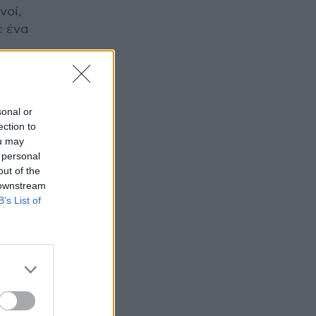
νοί,
ε ένα
 για
sonal or
ection to
ou may
 personal
out of the
 downstream
B’s List of