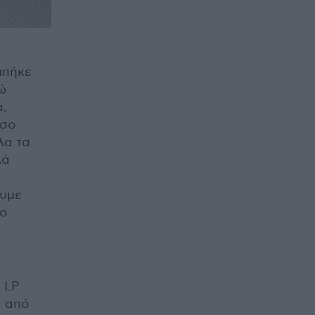
μπήκε
ώ
α,
όσο
λα τα
λά
ουμε
υο
 LP
α από