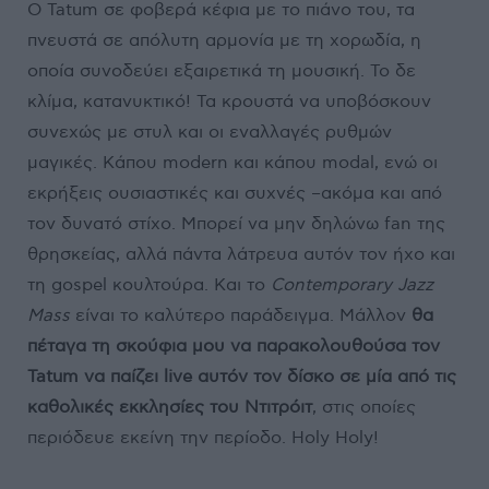
Ο Tatum σε φοβερά κέφια με το πιάνο του, τα
πνευστά σε απόλυτη αρμονία με τη χορωδία, η
οποία συνοδεύει εξαιρετικά τη μουσική. Το δε
κλίμα, κατανυκτικό! Τα κρουστά να υποβόσκουν
συνεχώς με στυλ και οι εναλλαγές ρυθμών
μαγικές. Κάπου modern και κάπου modal, ενώ οι
εκρήξεις ουσιαστικές και συχνές –ακόμα και από
τον δυνατό στίχο. Μπορεί να μην δηλώνω fan της
θρησκείας, αλλά πάντα λάτρευα αυτόν τον ήχο και
τη gospel κουλτούρα. Και το
Contemporary Jazz
Mass
είναι το καλύτερο παράδειγμα. Μάλλον
θα
πέταγα τη σκούφια μου να παρακολουθούσα τον
Tatum να παίζει live αυτόν τον δίσκο σε μία από τις
καθολικές εκκλησίες του Ντιτρόιτ
, στις οποίες
περιόδευε εκείνη την περίοδο. Holy Holy!