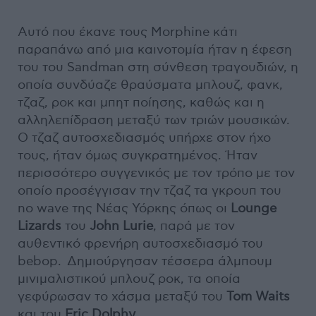
Αυτό που έκανε τους Morphine κάτι
παραπάνω από μια καινοτομία ήταν η έφεση
του του Sandman στη σύνθεση τραγουδιών, η
οποία συνδύαζε θραύσματα μπλουζ, φανκ,
τζαζ, ροκ και μπητ ποίησης, καθώς και η
αλληλεπίδραση μεταξύ των τριών μουσικών.
Ο τζαζ αυτοσχεδιασμός υπήρχε στον ήχο
τους, ήταν όμως συγκρατημένος. Ήταν
περισσότερο συγγενικός με τον τρόπο με τον
οποίο προσέγγισαν την τζαζ τα γκρουπ του
no wave της Νέας Υόρκης όπως οι
Lounge
Lizards
του
John Lurie
, παρά με τον
αυθεντικό φρενήρη αυτοσχεδιασμό του
bebop. Δημιούργησαν τέσσερα άλμπουμ
μινιμαλιστικού μπλουζ ροκ, τα οποία
γεφύρωσαν το χάσμα μεταξύ του
Tom Waits
και του
Eric Dolphy
.