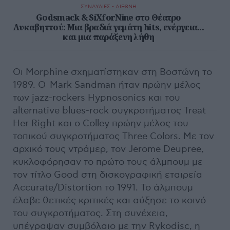
ΣΥΝΑΥΛΙΕΣ - ΔΙΕΘΝΗ
Godsmack & SiXforNine στο Θέατρο
Λυκαβηττού: Μια βραδιά γεμάτη hits, ενέργεια...
και μια παράξενη λήθη
Οι Morphine σχηματίστηκαν στη Βοστώνη το
1989. Ο Mark Sandman ήταν πρώην μέλος
των jazz-rockers Hypnosonics και του
alternative blues-rock συγκροτήματος Treat
Her Right και ο Colley πρώην μέλος του
τοπικού συγκροτήματος Three Colors. Με τον
αρχικό τους ντράμερ, τον Jerome Deupree,
κυκλοφόρησαν το πρώτο τους άλμπουμ με
τον τίτλο Good στη δισκογραφική εταιρεία
Accurate/Distortion το 1991. Το άλμπουμ
έλαβε θετικές κριτικές και αύξησε το κοινό
του συγκροτήματος. Στη συνέχεια,
υπέγραψαν συμβόλαιο με την Rykodisc, η