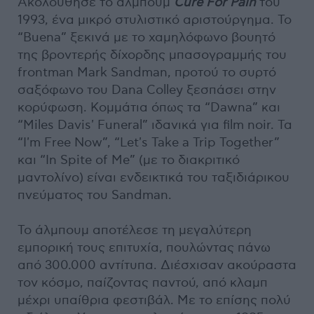
Ακολούθησε το άλμπουμ
Cure For Pain
του
1993, ένα μικρό στυλιστικό αριστούργημα. Το
“Buena” ξεκινά με το χαμηλόφωνο βουητό
της βροντερής δίχορδης μπασογραμμής του
frontman Mark Sandman, προτού το συρτό
σαξόφωνο του Dana Colley ξεσπάσει στην
κορύφωση. Κομμάτια όπως τα “Dawna” και
“Miles Davis' Funeral” ιδανικά για film noir. Τα
“I'm Free Now”, “Let's Take a Trip Together”
και “In Spite of Me” (με το διακριτικό
μαντολίνο) είναι ενδεικτικά του ταξιδιάρικου
πνεύματος του Sandman.
Το άλμπουμ αποτέλεσε τη μεγαλύτερη
εμπορική τους επιτυχία, πουλώντας πάνω
από 300.000 αντίτυπα. Διέσχισαν ακούραστα
τον κόσμο, παίζοντας παντού, από κλαμπ
μέχρι υπαίθρια φεστιβάλ. Με το επίσης πολύ