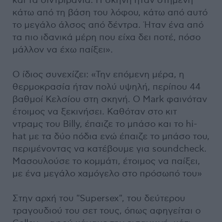
και τα σιντριβάνια. Η σκηνή ήταν στημένη
κάτω από τη βάση του λόφου, κάτω από αυτό
το μεγάλο άλσος από δέντρα. Ήταν ένα από
τα πιο ιδανικά μέρη που είχα δει ποτέ, πόσο
μάλλον να έχω παίξει».
Ο ίδιος συνεχίζει: «Την επόμενη μέρα, η
θερμοκρασία ήταν πολύ υψηλή, περίπου 44
βαθμοί Κελσίου στη σκηνή. Ο Mark φαινόταν
έτοιμος να ξεκινήσει. Καθόταν στο κιτ
ντραμς του Billy, έπαιζε το μπάσο και το hi-
hat με τα δύο πόδια ενώ έπαιζε το μπάσο του,
περιμένοντας να κατέβουμε για soundcheck.
Μασουλούσε το κομμάτι, έτοιμος να παίξει,
με ένα μεγάλο χαμόγελο στο πρόσωπό του»
Στην αρχή του "Supersex", του δεύτερου
τραγουδιού του σετ τους, όπως αφηγείται ο