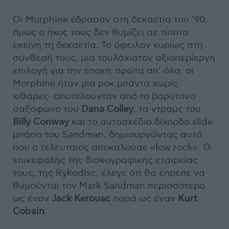
Οι Morphine έδρασαν στη δεκαετία του '90,
όμως ο ήχος τους δεν θυμίζει σε τίποτα
εκείνη τη δεκαετία. Το όφειλαν κυρίως στη
σύνθεσή τους, μια τουλάχιστον αξιοπερίεργη
επιλογή για την εποχή: πρώτα απ‘ όλα, οι
Morphine ήταν μια ροκ μπάντα χωρίς
κιθάρες∙ αποτελούνταν από το βαρύτονο
σαξόφωνο του
Dana Colley
, τα ντραμς του
Billy Conway
και το αυτοσχέδιο δίχορδο slide
μπάσο του Sandman, δημιουργώντας αυτό
που ο τελευταίος αποκαλούσε «low rock». Ο
επικεφαλής της δισκογραφικής εταιρείας
τους, της Rykodisc, έλεγε ότι θα έπρεπε να
θυμούνται τον Mark Sandman περισσότερο
ως έναν
Jack Kerouac
παρά ως έναν
Kurt
Cobain
.