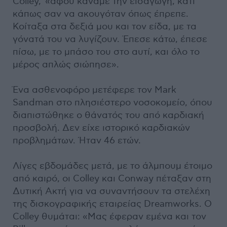
Colley, «αφού κάναμε την εισαγωγή, κάτι
κάπως σαν να ακουγόταν όπως έπρεπε.
Κοίταξα στα δεξιά μου και τον είδα, με τα
γόνατά του να λυγίζουν. Έπεσε κάτω, έπεσε
πίσω, με το μπάσο του στο αυτί, και όλο το
μέρος απλώς σιώπησε».
Ένα ασθενοφόρο μετέφερε τον Mark
Sandman στο πλησιέστερο νοσοκομείο, όπου
διαπιστώθηκε ο θάνατός του από καρδιακή
προσβολή. Δεν είχε ιστορικό καρδιακών
προβλημάτων. Ήταν 46 ετών.
Λίγες εβδομάδες μετά, με το άλμπουμ έτοιμο
από καιρό, οι Colley και Conway πέταξαν στη
Δυτική Ακτή για να συναντήσουν τα στελέχη
της δισκογραφικής εταιρείας Dreamworks. Ο
Colley θυμάται: «Μας έφεραν εμένα και τον