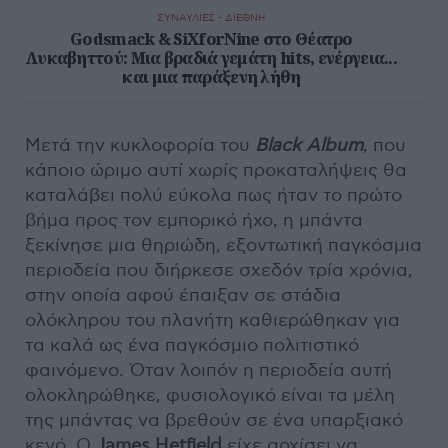
ΣΥΝΑΥΛΙΕΣ - ΔΙΕΘΝΗ
Godsmack & SiXforNine στο Θέατρο
Λυκαβηττού: Μια βραδιά γεμάτη hits, ενέργεια...
και μια παράξενη λήθη
Μετά την κυκλοφορία του
Black Album
, που
κάποιο ώριμο αυτί χωρίς προκαταλήψεις θα
καταλάβει πολύ εύκολα πως ήταν το πρώτο
βήμα προς τον εμπορικό ήχο, η μπάντα
ξεκίνησε μια θηριώδη, εξοντωτική παγκόσμια
περιοδεία που διήρκεσε σχεδόν τρία χρόνια,
στην οποία αφού έπαιξαν σε στάδια
ολόκληρου του πλανήτη καθιερώθηκαν για
τα καλά ως ένα παγκόσμιο πολιτιστικό
φαινόμενο. Όταν λοιπόν η περιοδεία αυτή
ολοκληρώθηκε, φυσιολογικό είναι τα μέλη
της μπάντας να βρεθούν σε ένα υπαρξιακό
κενό. Ο
James Hetfield
είχε αρχίσει να