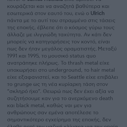
κουράζεται και να αναζητά βαθύτερα και
εσωτερικά στον εαυτό του, ενώ ο
Ulrich
πάντα με το αυτί του στραμμένο στις τάσεις
της εποχής, έβλεπε ότι ο κόσμος γύρω τους
άλλαζε με ιλιγγιώδη ταχύτητα. Αν κάτι δεν
μπορείς να κατηγορήσεις τον κοντό, είναι
πως δεν ήταν μεγάλος οραματιστής. Μεταξύ
1991 και 1995, το μουσικό status quo
ανατράπηκε πλήρως. Το thrash metal είχε
υποχωρήσει στο underground, το hair metal
είχε εξαφανιστεί, και το Seattle είχε επιβάλει
το grunge ως τη νέα κυρίαρχη τάση στον
“σκληρό ήχο”. Θεωρώ πως δεν έχει αξία να
συζητήσουμε καν για το ανερχόμενο death
και black metal, καθώς ναι μεν για
ανθρώπους σαν εμένα αποτέλεσε το
σημαντικότερο εγχείρημα της εποχής, δεν
έλαβε ποτέ την μαζική κλίμακα για την οποία