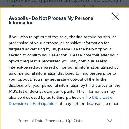
παραγωγού, η μπάντα αποφάσισε να αλλάξει
ριζικά τον τρόπο με τον οποίο δούλεψε τα
κομμάτια. Αρχικά το κούρδισμα
Avopolis -
Do Not Process My Personal
μετατοπίστηκε απο Standard E σε Eb και σε
Information
σημεία Drop D. Οι δομές των κομματιών
έγιναν πιο ελεύθερες και jam oriented κατά
If you wish to opt-out of the sale, sharing to third parties, or
processing of your personal or sensitive information for
κάποιον τρόπο σε αντίθεση με την πιο σφιχτή
targeted advertising by us, please use the below opt-out
και δεμένη προσέγγιση του
Black Album
, που
section to confirm your selection. Please note that after your
θύμιζε σε σημεία pop ή έστω πιο radio
opt-out request is processed you may continue seeing
friendly καταστάσεις. Τέλος οι ίδιες οι
interest-based ads based on personal information utilized by
θεματικές έγιναν πιο εσωτερικές. Αντί για τη
us or personal information disclosed to third parties prior to
σφιχτή, σχεδόν κλινική διαδικασία του 1991,
your opt-out. You may separately opt-out of the further
disclosure of your personal information by third parties on the
τα sessions του
Load
χαρακτηρίστηκαν από
IAB’s list of downstream participants. This information may
μια πρωτοφανή ελευθερία. Οι
Metallica
also be disclosed by us to third parties on the
IAB’s List of
έγραφαν ασταμάτητα. Ο
Hetfield
και ο
Ulrich
Downstream Participants
that may further disclose it to other
βρέθηκαν με περισσότερα από 30 τραγούδια
third parties.
στα χέρια τους. Η αρχική πρόθεση της
Personal Data Processing Opt Outs
μπάντας ήταν να κυκλοφορήσει ένα διπλό