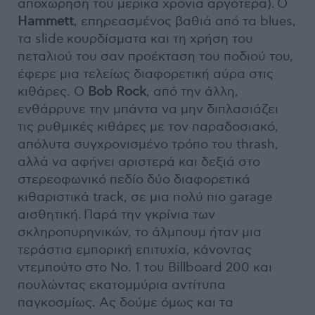
αποχώρησή του μερικά χρόνια αργότερα). Ο
Hammett
, επηρεασμένος βαθιά από τα blues,
τα slide κουρδίσματα και τη χρήση του
πεταλιού του σαν προέκταση του ποδιού του,
έφερε μια τελείως διαφορετική αύρα στις
κιθάρες. Ο
Bob Rock
, από την άλλη,
ενθάρρυνε την μπάντα να μην διπλασιάζει
τις ρυθμικές κιθάρες με τον παραδοσιακό,
απόλυτα συγχρονισμένο τρόπο του thrash,
αλλά να αφήνει αριστερά και δεξιά στο
στερεοφωνικό πεδίο δύο διαφορετικά
κιθαριστικά track, σε μια πολύ πιο garage
αισθητική. Παρά την γκρίνια των
σκληροπυρηνικών, το άλμπουμ ήταν μια
τεράστια εμπορική επιτυχία, κάνοντας
ντεμπούτο στο Νο. 1 του Billboard 200 και
πουλώντας εκατομμύρια αντίτυπα
παγκοσμίως. Ας δούμε όμως και τα