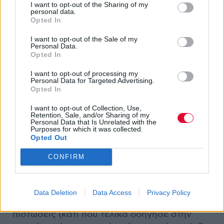
άλμπουμ. Ωστόσο, ο τεράστιος όγκος
I want to opt-out of the Sharing of my
personal data.
δουλειάς και η πίεση του χρόνου για τη μίξη
Opted In
τόσων κομματιών τους οδήγησαν στην
απόφαση να κυκλοφορήσουν τα πρώτα 14
I want to opt-out of the Sale of my
Personal Data.
τραγούδια το 1996 ως
Load
, και τα υπόλοιπα
Opted In
ένα χρόνο αργότερα ως
Reload
. Ακόμα και
I want to opt-out of processing my
έτσι όμως, το
Load
είναι ένας τεράστιος σε
Personal Data for Targeted Advertising.
διάρκεια δίσκος, αγγίζοντας τα 79 λεπτά (το
Opted In
μέγιστο όριο χωρητικότητας ενός CD εκείνη
I want to opt-out of Collection, Use,
την εποχή).
Retention, Sale, and/or Sharing of my
Personal Data that Is Unrelated with the
Purposes for which it was collected.
Opted Out
Στο παρασκήνιο, οι ισορροπίες είχαν
αλλάξει. Ο
Kirk Hammett
και ο
Jason
CONFIRM
Newsted
είχαν μεγαλύτερη ελευθερία
συμμετοχής, αν και ο
Newsted
συνέχιζε να
νιώθει παραγκωνισμένος από το δίδυμο
Data Deletion
Data Access
Privacy Policy
Hetfield/Ulrich
όσον αφορά τις συνθετικές
πιστώσεις (κάτι που τελικά οδήγησε στην