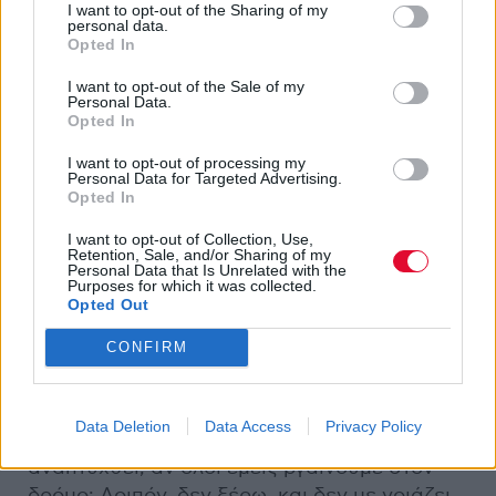
I want to opt-out of the Sharing of my
Γούντστοκ της Νέας Υόρκης, όπου συνδέθηκε
personal data.
Opted In
φιλικά με τα μέλη των θρυλικών σήμερα
Band. Με τη βοήθειά τους και τη συνοδεία
I want to opt-out of the Sale of my
Personal Data.
του επίσης θρυλικού και πολυπράγμονα Dr.
Opted In
John, ο Charles ηχογράφησε το ομώνυμο
άλμπουμ του το 1972. Η σύνθεση τραγουδιών
I want to opt-out of processing my
Personal Data for Targeted Advertising.
του Charles είχε αλλάξει σημαντικά από τα
Opted In
επιπόλαια δίστιχα που γράφτηκαν τη
I want to opt-out of Collection, Use,
δεκαετία του 1950. Αντίθετα, επικεντρώθηκε
Retention, Sale, and/or Sharing of my
Personal Data that Is Unrelated with the
στη βαθιά του δυσαρέσκεια για την κοινωνία:
Purposes for which it was collected.
Opted Out
«Κάνοντας παρέα με τους ανθρώπους του
CONFIRM
δρόμου, το κατάλαβαν, κάνοντας παρέα με
τους ανθρώπους του δρόμου,
περιπλανώμενοι από πόλη σε πόλη... Ποιος
Data Deletion
Data Access
Privacy Policy
θα δουλέψει, θα κάνει την οικονομία να
αναπτυχθεί, αν όλοι εμείς βγαίνουμε στον
δρόμο; Λοιπόν, δεν ξέρω, και δεν με νοιάζει,