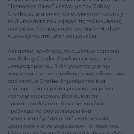
“Tennessee Blues” κλείνει με τον Bobby
Charles με μια επική και συγκινητική country-
soul μπαλάντα που αψηφά τις ταξινομήσεις
των ειδών. Tο ακορντεόν του Garth Hudson
εμφανίζεται στη μέση και μαγεύει.
Δεκαετίες αργότερα, το ομώνυμο άλμπουμ
του Bobby Charles διεκδικεί εκ νέου την
υστεροφημία του. Ήδη γνωστός για την
ικανότητά του στη σύνθεση τραγουδιών πριν
από αυτό, ο Charles δημιούργησε ένα
κόσμημα που περιέχει μουσική υπεράνω
κατηγοριοποιήσεων, βασισμένη σε
πρωτότυπα θέματα. Δεν είχε κανένα
πρόβλημα να συγκεντρώσει ένα
εντυπωσιακό ρόστερ από εκπληκτικούς
μουσικούς για να εκφράσουν τις ιδέες του,
λόγω του σεβασμού που απολάμβανε ο ίδιος