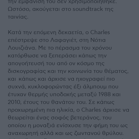
την εμφάνισή του δεν χρησιμοποιήθηκε.
Ωστόσο, ακούγεται στο soundtrack της
ταινίας.
Κατά την επόμενη δεκαετία, ο Charles
επέστρεψε στο Λαφαγιέτ, στη Νότια
Λουιζιάνα. Με το πέρασμα του χρόνου
κατόρθωσε να ξεπεράσει κάπως την
απογοήτευσή του από ον κόσμο της
δισκογραφίας και την κοινωνία του θέματος,
και κάπως και άρχισε να ηχογραφεί πιο
συχνά, κυκλοφορώντας έξι άλμπουμ που
έτυχαν θερμής υποδοχής μεταξύ 1988 και
2010, έτους του θανάτου του. Σε κάπως
προχωρημένη πια ηλικία, ο Charles άρχισε να
θεωρείται ένας σοφός βετεράνος, του
οποίου η μοναξιά ενίσχυσε την φήμη του ως
αναχωρητή αλλά και ως ζωντανού θρύλου.