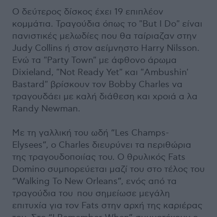
Ο δεύτερος δίσκος έχει 19 επιπλέον
κομμάτια. Τραγούδια όπως το "But I Do" είναι
πανιστικές μελωδίες που θα ταίριαζαν στην
Judy Collins ή στον αείμνηστο Harry Nilsson.
Ενώ τα "Party Town" με άφθονο άρωμα
Dixieland, "Not Ready Yet" και "Ambushin'
Bastard" βρίσκουν τον Bobby Charles να
τραγουδάει με καλή διάθεση και χροιά α λα
Randy Newman.
Με τη γαλλική του ωδή “Les Champs-
Elysees”, ο Charles διευρύνει τα περιθώρια
της τραγουδοποιίας του. Ο θρυλικός Fats
Domino συμπορεύεται μαζί του στο τέλος του
“Walking To New Orleans”, ενός από τα
τραγούδια του που σημείωσε μεγάλη
επιτυχία για τον Fats στην αρχή της καριέρας