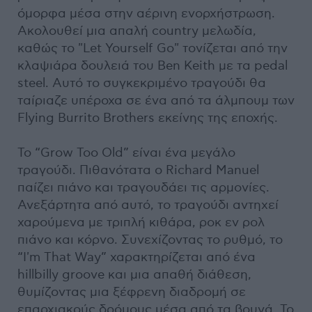
όμορφα μέσα στην αέρινη ενορχήστρωση.
Ακολουθεί μια απαλή country μελωδία,
καθώς το "Let Yourself Go" τονίζεται από την
κλαψιάρα δουλειά του Ben Keith με τα pedal
steel. Αυτό το συγκεκριμένο τραγούδι θα
ταίριαζε υπέροχα σε ένα από τα άλμπουμ των
Flying Burrito Brothers εκείνης της εποχής.
Το “Grow Too Old” είναι ένα μεγάλο
τραγούδι. Πιθανότατα ο Richard Manuel
παίζει πιάνο και τραγουδάει τις αρμονίες.
Ανεξάρτητα από αυτό, το τραγούδι αντηχεί
χαρούμενα με τριπλή κιθάρα, ροκ εν ρολ
πιάνο και κόρνο. Συνεχίζοντας το ρυθμό, το
“I'm That Way” χαρακτηρίζεται από ένα
hillbilly groove και μια απαθή διάθεση,
θυμίζοντας μια ξέφρενη διαδρομή σε
επαρχιακούς δρόμους μέσα από τα βουνά. Το