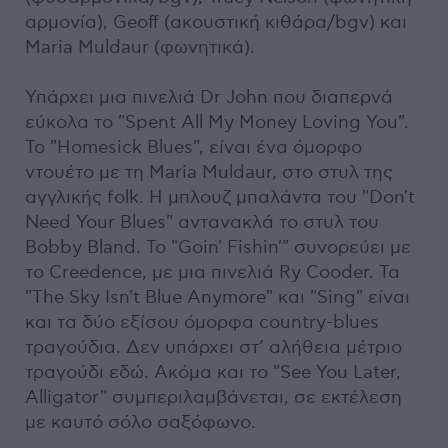
αρμονία), Geoff (ακουστική κιθάρα/bgv) και
Maria Muldaur (φωνητικά).
Υπάρχει μια πινελιά Dr John που διαπερνά
εύκολα το "Spent All My Money Loving You".
Το "Homesick Blues", είναι ένα όμορφο
ντουέτο με τη Maria Muldaur, στο στυλ της
αγγλικής folk. Η μπλουζ μπαλάντα του "Don't
Need Your Blues" αντανακλά το στυλ του
Bobby Bland. Το "Goin' Fishin'" συνορεύει με
το Creedence, με μια πινελιά Ry Cooder. Τα
"The Sky Isn't Blue Anymore" και "Sing" είναι
και τα δύο εξίσου όμορφα country-blues
τραγούδια. Δεν υπάρχει στ’ αλήθεια μέτριο
τραγούδι εδώ. Ακόμα και το "See You Later,
Alligator" συμπεριλαμβάνεται, σε εκτέλεση
με καυτό σόλο σαξόφωνο.