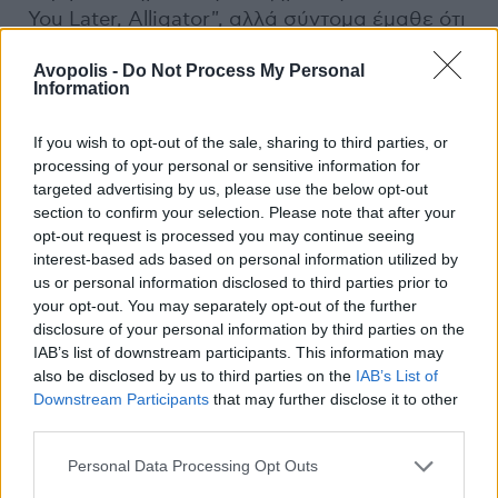
You Later, Alligator", αλλά σύντομα έμαθε ότι
η πλήρης και δίκαιη πληρωμή ήταν
Avopolis -
Do Not Process My Personal
εξαιρετικά προβληματική.
Information
Woodstock
If you wish to opt-out of the sale, sharing to third parties, or
processing of your personal or sensitive information for
Ο Charles συνειδητοποίησε ότι τον
targeted advertising by us, please use the below opt-out
section to confirm your selection. Please note that after your
εκμεταλλεύονταν και πληγώθηκε ηθικά και
opt-out request is processed you may continue seeing
συναισθηματικά – «με κορόιδευαν δεξιά κι
interest-based ads based on personal information utilized by
αριστερά», έλεγε με παράπονο αργότερα.
us or personal information disclosed to third parties prior to
Έτσι, αποσύρθηκε από τη μουσική βιομηχανία
your opt-out. You may separately opt-out of the further
και έγινε διαβόητος για τον μοναχικό του
disclosure of your personal information by third parties on the
IAB’s list of downstream participants. This information may
χαρακτήρα. Στα μέσα της δεκαετίας του 1960
also be disclosed by us to third parties on the
IAB’s List of
ηχογράφησε για λίγο για την Jewel/Paula
Downstream Participants
that may further disclose it to other
Records με έδρα το Σρίβπορτ, αλλά και αυτή
third parties.
η σχέση σύντομα χαλάρωσε λόγω χρημάτων.
Personal Data Processing Opt Outs
Ο Charles εμφανίστηκε ξανά το 1971 στο