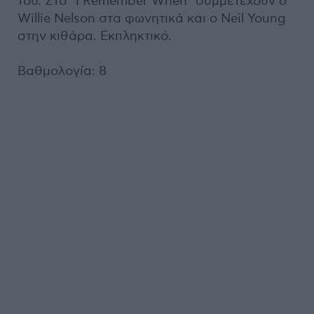
του. Στο “I Remember When” συμμετέχουν ο
Willie Nelson στα φωνητικά και ο Neil Young
στην κιθάρα. Εκπληκτικό.
Βαθμολογία: 8