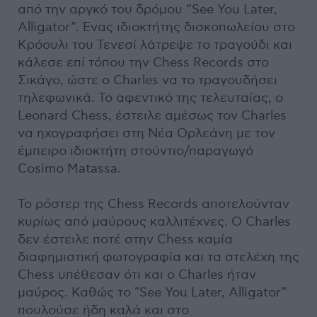
από την αργκό του δρόμου “See You Later,
Alligator”. Ένας ιδιοκτήτης δισκοπωλείου στο
Κρόουλι του Τενεσί λάτρεψε το τραγούδι και
κάλεσε επί τόπου την Chess Records στο
Σικάγο, ώστε ο Charles να το τραγουδήσει
τηλεφωνικά. Το αφεντικό της τελευταίας, ο
Leonard Chess, έστειλε αμέσως τον Charles
να ηχογραφήσει στη Νέα Ορλεάνη με τον
έμπειρο ιδιοκτήτη στούντιο/παραγωγό
Cosimo Matassa.
Το ρόστερ της Chess Records αποτελούνταν
κυρίως από μαύρους καλλιτέχνες. Ο Charles
δεν έστειλε ποτέ στην Chess καμία
διαφημιστική φωτογραφία και τα στελέχη της
Chess υπέθεσαν ότι και ο Charles ήταν
μαύρος. Καθώς το "See You Later, Alligator"
πουλούσε ήδη καλά και στο