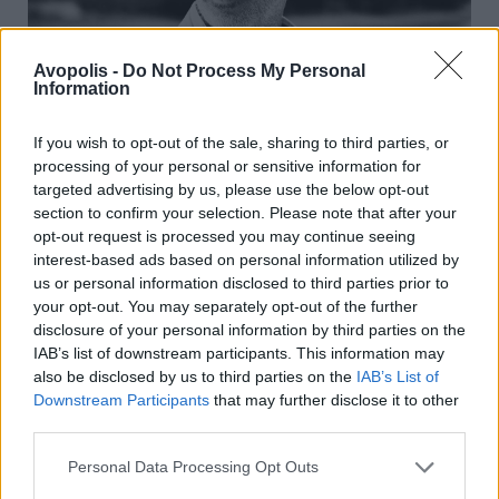
Avopolis -
Do Not Process My Personal
Information
Φωτ.: Gem Harris
If you wish to opt-out of the sale, sharing to third parties, or
Το 2020, κυκλοφόρησε το
The Night
processing of your personal or sensitive information for
targeted advertising by us, please use the below opt-out
Chancers
, το οποίο είναι ομολογουμένως το
section to confirm your selection. Please note that after your
καλύτερο άλμπουμ του μέχρι στιγμής. Ο
opt-out request is processed you may continue seeing
Dury, έχοντας πλέον αποκτήσει μεγάλη
interest-based ads based on personal information utilized by
αυτοπεποίθηση, ακούγεται σέξι, αστείος και
us or personal information disclosed to third parties prior to
ευαίσθητος, και χωρίς να χάσει το
your opt-out. You may separately opt-out of the further
disclosure of your personal information by third parties on the
προσωπικό του punk attitude, γράφει
IAB’s list of downstream participants. This information may
εθιστικά και μελαγχολικά τραγούδια όπως το
also be disclosed by us to third parties on the
IAB’s List of
μεγάλο highlight του άλμπουμ "I'm Not Your
Downstream Participants
that may further disclose it to other
Dog".
third parties.
Personal Data Processing Opt Outs
Είναι μάλλον κάπως πρόωρο (και ίσως