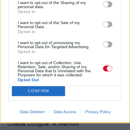
αγχωτικό) να δημοσιεύει κάποιος τα
I want to opt-out of the Sharing of my
personal data.
απομνημονεύματά του προν καλά καλά
Opted In
κλείσει τα 50 του χρόνια. Ο Baxter Dury το
έπραξε, με την έκδοση του βιβλίου
Chaise
I want to opt-out of the Sale of my
Personal Data.
Longue
του 2021 (βλ. παρακάτω).
Opted In
I want to opt-out of processing my
Δύο χρόνια αργότερα, τον Ιούνιο του 2023
Personal Data for Targeted Advertising.
κυκλοφόρησε το έβδομο άλμπουμ του με τον
Opted In
τίτλο
I Thought I Was Better Than You
. Με
I want to opt-out of Collection, Use,
επιρροές από Frank Ocean και Tyler the
Retention, Sale, and/or Sharing of my
Personal Data that Is Unrelated with the
Creator (σύμφωνα με τον ίδιο τον Dury)
Purposes for which it was collected.
πρόκειται για ένα ακόμη σετ τραγουδιών
Opted Out
γεμάτα με την καρδιά και την ψυχή αυτού
CONFIRM
του ξεχωριστού μουσικού. «Αυτές είναι ίσως
οι μόνες μου ιδιότητες. Ειλικρίνεια και μια
δόση μελωδίας».
Data Deletion
Data Access
Privacy Policy
Chaise Longue: A memoir