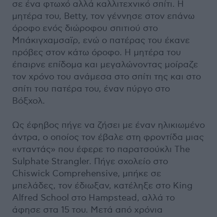
σε ένα φτωχό αλλά καλλιτεχνικό σπίτι. Η
μητέρα του, Betty, τον γέννησε στον επάνω
όροφο ενός διώροφου σπιτιού στο
Μπάκιγχαμσαϊρ, ενώ ο πατέρας του έκανε
πρόβες στον κάτω όροφο. Η μητέρα του
έπαιρνε επίδομα και μεγαλώνοντας μοίραζε
τον χρόνο του ανάμεσα στο σπίτι της και στο
σπίτι του πατέρα του, έναν πύργο στο
Βόξχολ.
Ως έφηβος πήγε να ζήσει με έναν ηλικιωμένο
άντρα, ο οποίος τον έβαλε στη φροντίδα μιας
«νταντάς» που έφερε το παρατσούκλι The
Sulphate Strangler. Πήγε σχολείο στο
Chiswick Comprehensive, μπήκε σε
μπελάδες, τον έδιωξαν, κατέληξε στο King
Alfred School στο Hampstead, αλλά το
άφησε στα 15 του. Μετά από χρόνια