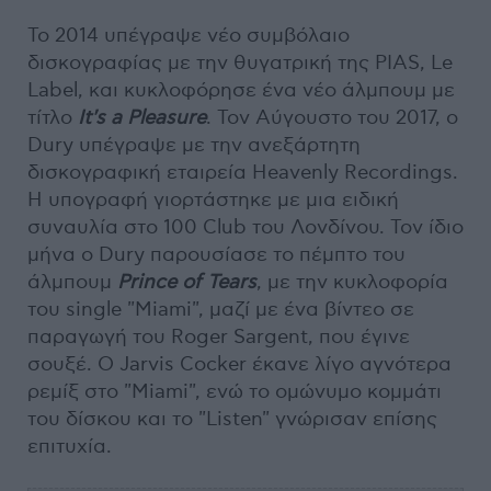
Το 2014 υπέγραψε νέο συμβόλαιο
δισκογραφίας με την θυγατρική της PIAS, Le
Label, και κυκλοφόρησε ένα νέο άλμπουμ με
τίτλο
It's a Pleasure
. Τον Αύγουστο του 2017, ο
Dury υπέγραψε με την ανεξάρτητη
δισκογραφική εταιρεία Heavenly Recordings.
Η υπογραφή γιορτάστηκε με μια ειδική
συναυλία στο 100 Club του Λονδίνου. Τον ίδιο
μήνα ο Dury παρουσίασε το πέμπτο του
άλμπουμ
Prince of Tears
, με την κυκλοφορία
του single "Miami", μαζί με ένα βίντεο σε
παραγωγή του Roger Sargent, που έγινε
σουξέ. Ο Jarvis Cocker έκανε λίγο αγνότερα
ρεμίξ στο "Miami", ενώ το ομώνυμο κομμάτι
του δίσκου και το "Listen" γνώρισαν επίσης
επιτυχία.