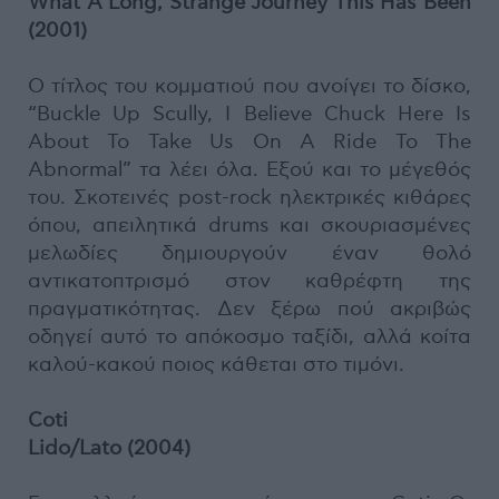
What A Long, Strange Journey This Has Been
(2001)
Ο τίτλος του κομματιού που ανοίγει το δίσκο,
“Buckle Up Scully, I Βelieve Chuck Here Is
About To Take Us On A Ride To The
Abnormal” τα λέει όλα. Εξού και το μέγεθός
του. Σκοτεινές post-rock ηλεκτρικές κιθάρες
όπου, απειλητικά drums και σκουριασμένες
μελωδίες δημιουργούν έναν θολό
αντικατοπτρισμό στον καθρέφτη της
πραγματικότητας. Δεν ξέρω πού ακριβώς
οδηγεί αυτό το απόκοσμο ταξίδι, αλλά κοίτα
καλού-κακού ποιος κάθεται στο τιμόνι.
Coti
Lido/Lato (2004)