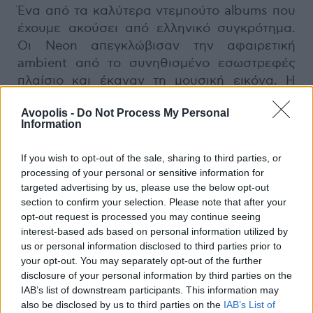
Ένα από τα καλύτερα ντεμπούτo albums που
έχουμε ακούσει από ελληνικό συγκρότημα.
Οι Neon απεγκλώβισαν την αφαιρετική
ambient από το συνηθισμένο εσωστρεφές
πλαίσιο και έκαναν τη μουσική εικόνα. Η
μουσική τους παλέτα έδωσε ζωή σε ένα
Avopolis -
Do Not Process My Personal
δίσκο κινηματογραφικό και σε συγχορδίες
Information
που διεκδικούν όλη τη συναισθηματική σου
υπόσταση. Το Au Theatre De Sons
If you wish to opt-out of the sale, sharing to third parties, or
Imaginaires είναι ιδιόρρυθμα φωτεινό. Αρκεί
processing of your personal or sensitive information for
να κοιτάξεις προσεχτικά στις χαραμάδες του.
targeted advertising by us, please use the below opt-out
section to confirm your selection. Please note that after your
opt-out request is processed you may continue seeing
interest-based ads based on personal information utilized by
Previous Article
Next Article
us or personal information disclosed to third parties prior to
your opt-out. You may separately opt-out of the further
disclosure of your personal information by third parties on the
IAB’s list of downstream participants. This information may
also be disclosed by us to third parties on the
IAB’s List of