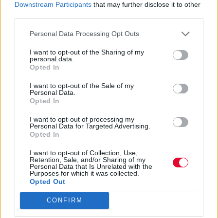
Downstream Participants
that may further disclose it to other
third parties.
Personal Data Processing Opt Outs
Ακολούθησε το Avopolis Network στο
Google News
I want to opt-out of the Sharing of my
personal data.
Opted In
I want to opt-out of the Sale of my
Personal Data.
MOOD OF THE DAY
Opted In
I want to opt-out of processing my
Ποτέ δεν είναι αργά,
Personal Data for Targeted Advertising.
κυριολεκτικά. Ο Άντονι Χόπκινς
Opted In
στα 88 αρνείται να το βάλει κάτω
I want to opt-out of Collection, Use,
και κυκλοφορεί το 1ο του
Retention, Sale, and/or Sharing of my
άλμπουμ με ορχηστρικές συνθέσεις και τίτλο:
Personal Data that Is Unrelated with the
Purposes for which it was collected.
Life Is A Dream. Φυσικά και είναι Άντονι...
Opted Out
Μάκης Μηλάτος
CONFIRM