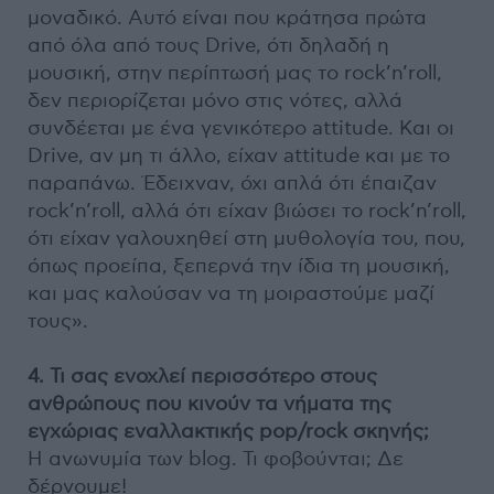
μοναδικό. Αυτό είναι που κράτησα πρώτα
από όλα από τους Drive, ότι δηλαδή η
μουσική, στην περίπτωσή μας το rock’n’roll,
δεν περιορίζεται μόνο στις νότες, αλλά
συνδέεται με ένα γενικότερο attitude. Και οι
Drive, αν μη τι άλλο, είχαν attitude και με το
παραπάνω. Έδειχναν, όχι απλά ότι έπαιζαν
rock’n’roll, αλλά ότι είχαν βιώσει το rock’n’roll,
ότι είχαν γαλουχηθεί στη μυθολογία του, που,
όπως προείπα, ξεπερνά την ίδια τη μουσική,
και μας καλούσαν να τη μοιραστούμε μαζί
τους».
4. Τι σας ενοχλεί περισσότερο στους
ανθρώπους που κινούν τα νήματα της
εγχώριας εναλλακτικής pop/rock σκηνής;
Η ανωνυμία των blog. Τι φοβούνται; Δε
δέρνουμε!