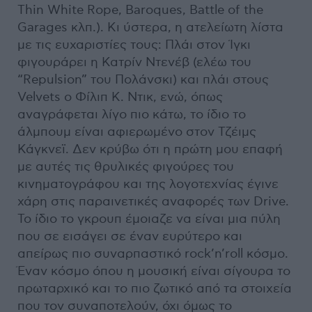
Thin White Rope, Baroques, Battle of the
Garages κλπ.). Κι ύστερα, η ατελείωτη λίστα
με τις ευχαριστίες τους: Πλάι στον Ίγκι
φιγουράρει η Κατρίν Ντενέβ (ελέω του
“Repulsion” του Πολάνσκι) και πλάι στους
Velvets ο Φίλιπ Κ. Ντικ, ενώ, όπως
αναγράφεται λίγο πιο κάτω, το ίδιο το
άλμπουμ είναι αφιερωμένο στον Τζέιμς
Κάγκνεϊ. Δεν κρύβω ότι η πρώτη μου επαφή
με αυτές τις θρυλικές φιγούρες του
κινηματογράφου και της λογοτεχνίας έγινε
χάρη στις παραινετικές αναφορές των Drive.
To ίδιο το γκρουπ έμοιαζε να είναι μια πύλη
που σε εισάγει σε έναν ευρύτερο και
απείρως πιο συναρπαστικό rock’n’roll κόσμο.
Έναν κόσμο όπου η μουσική είναι σίγουρα το
πρωταρχικό και το πιο ζωτικό από τα στοιχεία
που τον συναποτελούν, όχι όμως το