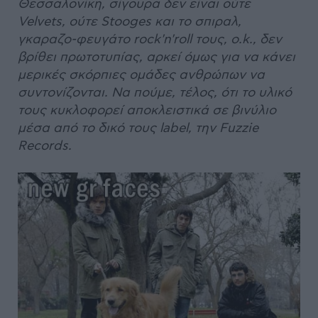
Θεσσαλονίκη, σίγουρα δεν είναι ούτε
Velvets, ούτε Stooges και το σπιραλ,
γκαραζο-φευγάτο rock'n'roll τους, o.k., δεν
βρίθει πρωτοτυπίας, αρκεί όμως για να κάνει
μερικές σκόρπιες ομάδες ανθρώπων να
συντονίζονται. Να πούμε, τέλος, ότι το υλικό
τους κυκλοφορεί αποκλειστικά σε βινύλιο
μέσα από το δικό τους label, την Fuzzie
Records.