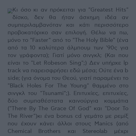
Κι όσο κι αν πρόκειται για "Greatest Hits"
δίσκο, δεν θα ήταν άσχημη ιδέα αν
συμπεριλαμβανόταν και κάτι περισσότερο
προβοκατόρικο σαν επιλογή. Θέλω να πω,
μόνο το "Faster" από το "The Holy Bible" (ένα
από τα 10 καλύτερα άλμπουμ των '90ς για
τον γράφοντα); Γιατί μόνο σινγκλ; (Και που
είναι το "Let Robeson Sing";) Δεν υπήρχε lp
track να παρεισφρήσει εδώ μέσα; Ούτε ένα b
side; (για όνομα του Θεού, γιατί παραμένει το
"Black Holes For The Young" θαμμένο στο
σινγκλ του "Tsunami";). Επιτυχίες, επιτυχίες,
δύο συμπαθέστατα καινούργια κομμάτια
("There By The Grace Of God" και "Door To
The River")κι ένα bonus cd γεμάτο με ρεμίξ
που έχουν κάνει άλλοι στους Manics (από
Chemical Brothers και Stereolab μέχρι