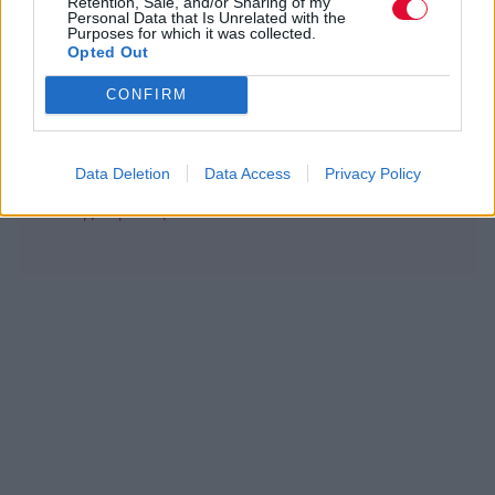
Retention, Sale, and/or Sharing of my
Personal Data that Is Unrelated with the
Purposes for which it was collected.
Ποτέ δεν είναι αργά,
Opted Out
κυριολεκτικά. Ο Άντονι Χόπκινς
CONFIRM
στα 88 αρνείται να το βάλει κάτω
και κυκλοφορεί το 1ο του
άλμπουμ με ορχηστρικές συνθέσεις και τίτλο:
Data Deletion
Data Access
Privacy Policy
Life Is A Dream. Φυσικά και είναι Άντονι...
Μάκης Μηλάτος