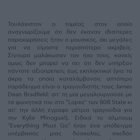
Τουλάχιστον ο τομέας στον οποίο
αναγνωρίζουμε ότι δεν έκαναν ιδιαίτερες
παραχωρήσεις ήταν ο μουσικός, όχι μεγάλες
για να είμαστε περισσότερο ακριβείς.
Σίγουρα μαλάκωσαν τον ήχο τους, κανείς
όμως δεν μπορεί να πει ότι δεν υπήρξαν
πάντοτε αξιοπρεπείς έως εκπληκτικοί (για τα
άκρα τα οποία καταλάμβαναν, απτότερο
παράδειγμα είναι ο τραγουδιστής τους James
Dean Bradfield: απ' τη μία μεγαλουργούσε με
τα φωνητικά του στο "Lopez" των 808 State κι
απ' την άλλη έγραφε μέτρια τραγούδια για
την Kylie Minogue!). Ειδικά το άλμπουμ
"Everything Must Go" ήταν ένα υπόδειγμα
υπέρβασης μιας δύσκολης, σχεδόν