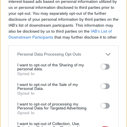
interest-based ads based on personal information utilized by
μέλλον, όταν θα κυκλοφορήσει αυτόνομα
us or personal information disclosed to third parties prior to
σαν σινγκλ…
your opt-out. You may separately opt-out of the further
disclosure of your personal information by third parties on the
IAB’s list of downstream participants. This information may
also be disclosed by us to third parties on the
IAB’s List of
Downstream Participants
that may further disclose it to other
Previous Article
Next Article
third parties.
Personal Data Processing Opt Outs
I want to opt-out of the Sharing of my
personal data.
Opted In
I want to opt-out of the Sale of my
Personal Data.
Ακολούθησε το Avopolis Network στο
Opted In
Google News
I want to opt-out of processing my
Personal Data for Targeted Advertising.
Opted In
I want to opt-out of Collection, Use,
MOOD OF THE DAY