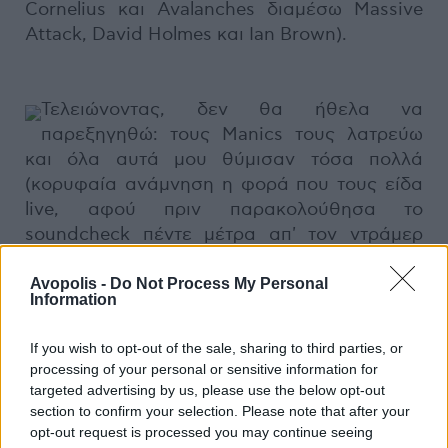
Cornelius και Avalanches διαμέσω Massive
Attack, David Holmes και Ian Brown).
Τελειώνοντας, δεν θα ήθελα να
παρεξηγηθώ: τους Manics τους λατρεύω
και όλα αυτά μου θύμισαν τόσα πολλά
(κορυφαία ανάμνηση η φορά που τους είδα
live, αφού πριν παρακολούθησα το
soundcheck πέντε μέτρα απ' τον ντράμερ
Sean Moore. Πως γλύτωσα τη λιποθυμία δεν
θυμάμαι!). Απλά είναι κάποια πράγματα που
Avopolis -
Do Not Process My Personal
Information
σου χτυπάνε τόσο άσχημα, ώστε δεν μπορείς
να τα παραβλέψεις, όσο κι αν αγαπάς το
If you wish to opt-out of the sale, sharing to third parties, or
όνομά τους. Θέλετε να σας πείσω ακόμη
processing of your personal or sensitive information for
περισσότερο; Η συλλογή δεν περιέχει
targeted advertising by us, please use the below opt-out
κομμάτι με τίτλο "Forever Delayed". Αυτό
section to confirm your selection. Please note that after your
opt-out request is processed you may continue seeing
μπορείτε να το αποκτήσετε στο προσεχές