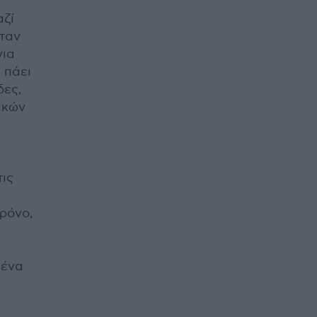
αζί
όταν
νια
 πάει
δες,
ικών
ις
ρόνο,
α
μένα