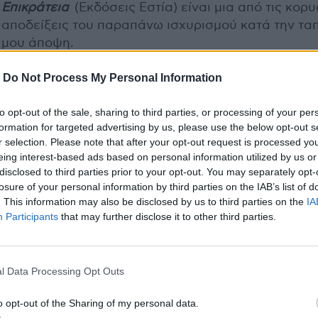
Επικράτεια
(Εκδόσεις Εστία) είναι μια από τις κορ
αποδείξεις του παραπάνω ισχυρισμού κατά την τα
μου άποψη.
-
Do Not Process My Personal Information
to opt-out of the sale, sharing to third parties, or processing of your per
formation for targeted advertising by us, please use the below opt-out s
r selection. Please note that after your opt-out request is processed y
eing interest-based ads based on personal information utilized by us or
disclosed to third parties prior to your opt-out. You may separately opt-
losure of your personal information by third parties on the IAB’s list of
. This information may also be disclosed by us to third parties on the
IA
Participants
that may further disclose it to other third parties.
l Data Processing Opt Outs
o opt-out of the Sharing of my personal data.