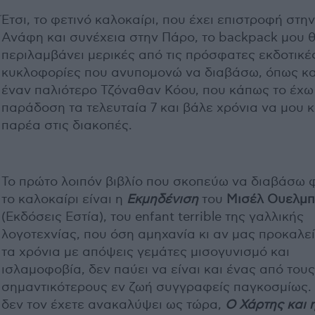
Έτσι, το φετινό καλοκαίρι, που έχει επιστροφή στην
Ανάφη και συνέχεια στην Πάρο, το backpack μου 
περιλαμβάνει μερικές από τις πρόσφατες εκδοτικέ
κυκλοφορίες που ανυπομονώ να διαβάσω, όπως κα
έναν παλιότερο Τζόναθαν Κόου, που κάπως το έχω
παράδοση τα τελευταία 7 και βάλε χρόνια να μου κ
παρέα στις διακοπές.
Το πρώτο λοιπόν βιβλίο που σκοπεύω να διαβάσω 
το καλοκαίρι είναι η
Εκμηδένιση
του
Μισέλ Ουελμπ
(Εκδόσεις Εστία), του enfant terrible της γαλλικής
λογοτεχνίας, που όση αμηχανία κι αν μας προκαλε
τα χρόνια με απόψεις γεμάτες μισογυνισμό και
ισλαμοφοβία, δεν παύει να είναι και ένας από τους
σημαντικότερους εν ζωή συγγραφείς παγκοσμίως.
δεν τον έχετε ανακαλύψει ως τώρα,
Ο Χάρτης και 