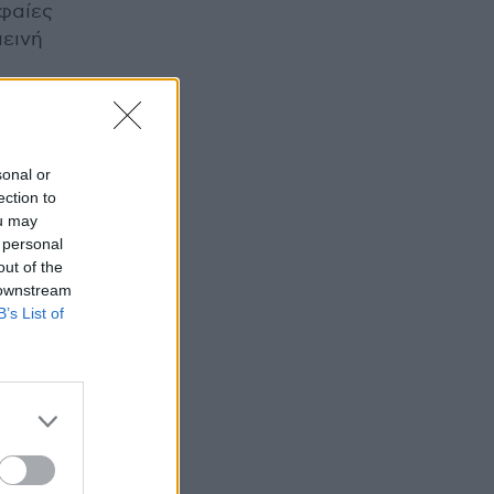
υφαίες
πεινή
sonal or
ection to
ou may
 personal
out of the
 downstream
B’s List of