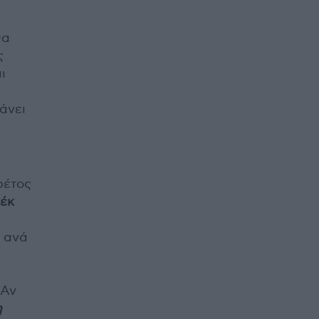
θα
ς
ι
άνει
φέτος
έκ
ί ανά
 Αν
η