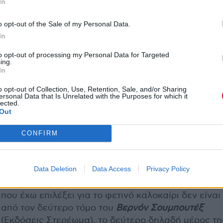
In
o opt-out of the Sale of my Personal Data.
In
to opt-out of processing my Personal Data for Targeted
ing.
In
o opt-out of Collection, Use, Retention, Sale, and/or Sharing
ersonal Data that Is Unrelated with the Purposes for which it
lected.
Out
CONFIRM
Data Deletion
Data Access
Privacy Policy
Σε γαλλόφωνο και πάλι κλίμα, το δεύτερο ανάγνω
που έχω επιλέξει για το φετινό καλοκαίρι δεν είναι
από τον δεύτερο τόμο του
Βερνόν Σουμπουτέξ
(Εκδόσεις Στερέωμα), το δεύτερο δηλαδή μέρος τη