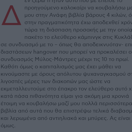
εν ξέρω τι ήταν αυτό που με έπεισε το
Δ
προηγούμενο καλοκαίρι να κουβαλήσω μ
μου στην Ανάφη βιβλία βάρους 4 κιλών, 
στην πραγματικότητα έχω αποδεχθεί χρό
τώρα τη διάσπαση προσοχής με την οποία
πακέτο το ελεύθερο κάμπινγκ στις Κυκλά
σε συνδυασμό με το – όπως θα αποδεικνυόταν- επ
διαστάσεων hangover που μπορεί να προκαλέσει ο
συνδυασμός Μύλος-Μάντρες μέχρι τις 10 το πρωί.
Καθότι όμως ο καπιταλισμός μας έχει μάθει να
κινούμαστε με όρους απόλυτου ψυχαναγκασμού στ
λιγοστές μέρες των διακοπών μας ώστε να
εκμεταλλευτούμε στο έπακρο τον ελεύθερο αυτό χ
κατά πάσα πιθανότητα είμαι για ακόμη μια χρονιά
έτοιμη να κουβαλήσω μαζί μου πολλά περισσότερ
βιβλία από αυτά που θα επιστρέψω τελικά διαβασ
και λερωμένα από αντιηλιακά και μπύρες. Ας είναι
όμως.