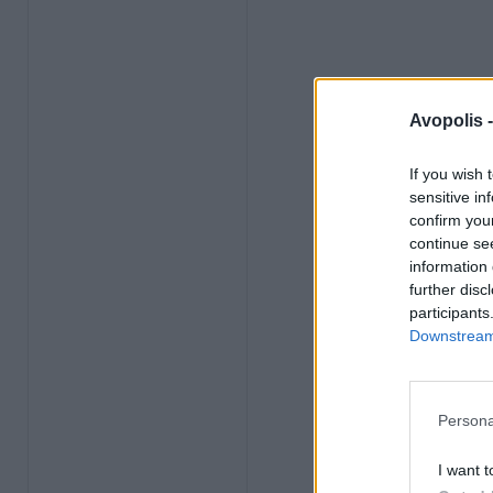
Avopolis 
If you wish 
sensitive in
confirm you
continue se
information 
further disc
participants
Downstream 
Persona
I want t