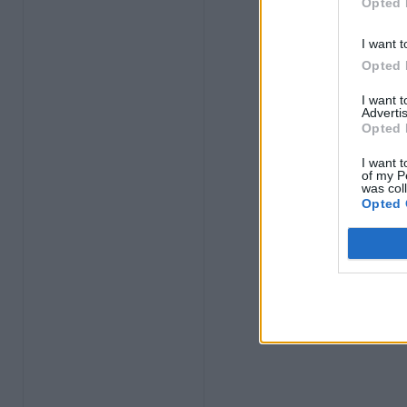
Opted 
I want t
Opted 
I want 
Advertis
Opted 
I want t
of my P
was col
Opted 