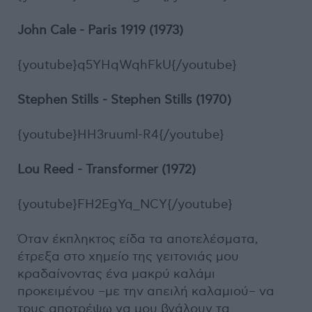
John Cale - Paris 1919 (1973)
{youtube}q5YHqWqhFkU{/youtube}
Stephen Stills - Stephen Stills (1970)
{youtube}HH3ruuml-R4{/youtube}
Lou Reed - Transformer (1972)
{youtube}FH2EgYq_NCY{/youtube}
Όταν έκπληκτος είδα τα αποτελέσματα,
έτρεξα στο χημείο της γειτονιάς μου
κραδαίνοντας ένα μακρύ καλάμι
προκειμένου –με την απειλή καλαμιού– να
τους αποτρέψω να μου βγάλουν τα