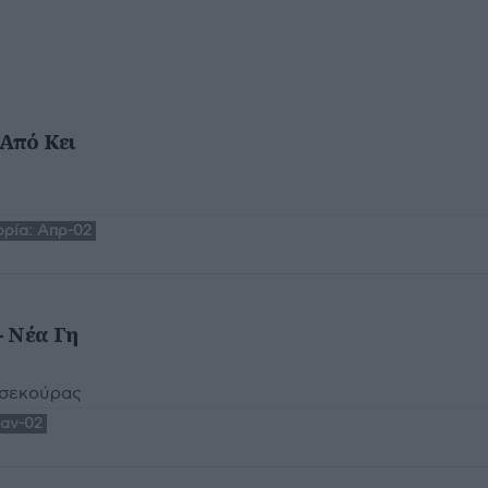
 Από Κει
ρία:
Απρ-02
- Νέα Γη
Τσεκούρας
Ιαν-02