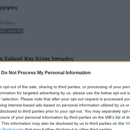
Άργησες
λλίδου
ία:
Απρ-02
η Χαϊκού Και Άλλες Ιστορίες
-
Do Not Process My Personal Information
ρία:
Μαρ-02
to opt-out of the sale, sharing to third parties, or processing of your per
formation for targeted advertising by us, please use the below opt-out s
r selection. Please note that after your opt-out request is processed y
eing interest-based ads based on personal information utilized by us or
ορφη στιγμή στους αιώνες
disclosed to third parties prior to your opt-out. You may separately opt-
losure of your personal information by third parties on the IAB’s list of
. This information may also be disclosed by us to third parties on the
IA
Participants
that may further disclose it to other third parties.