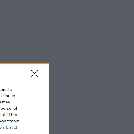
sonal or
ection to
ou may
 personal
out of the
 downstream
B’s List of