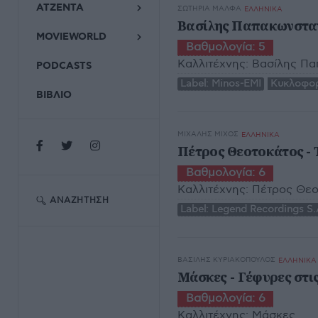
ΑΤΖΕΝΤΑ
ΣΩΤΗΡΊΑ ΜΆΛΦΑ
ΕΛΛΗΝΙΚΑ
Βασίλης Παπακωνσταν
MOVIEWORLD
Βαθμολογία:
5
Καλλιτέχνης:
Βασίλης Πα
PODCASTS
Label:
Minos-EMI
Κυκλοφορ
ΒΙΒΛΙΟ
ΜΙΧΆΛΗΣ ΜΊΧΟΣ
ΕΛΛΗΝΙΚΑ
Πέτρος Θεοτοκάτος - 
Βαθμολογία:
6
Καλλιτέχνης:
Πέτρος Θεο
ΑΝΑΖΉΤΗΣΗ
Label:
Legend Recordings S.
ΒΑΣΊΛΗΣ ΚΥΡΙΑΚΌΠΟΥΛΟΣ
ΕΛΛΗΝΙΚΑ
Μάσκες - Γέφυρες στι
Βαθμολογία:
6
Καλλιτέχνης:
Μάσκες