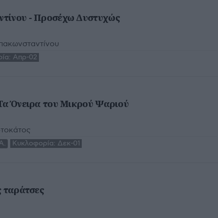
τίνου - Προσέχω Δυστυχώς
πακωνσταντίνου
ία:
Απρ-02
Τα Όνειρα του Μικρού Ψαριού
τοκάτος
A.
Κυκλοφορία:
Δεκ-01
ς ταράτσες