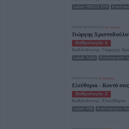
Label:
MINOS EMI
Κυκλοφο
ΝΊΚΟΣ ΠΕΤΡΌΠΟΥΛΟΣ
ΕΛΛΗΝΙΚΑ
Γιώργης Χριστοδούλου
Βαθμολογία:
6
Καλλιτέχνης:
Γιώργης Χρ
Label:
Ankh
Κυκλοφορία:
Ι
ΣΩΤΗΡΊΑ ΜΆΛΦΑ
ΕΛΛΗΝΙΚΑ
Ελεύθεροι - Κοντά σας
Βαθμολογία:
2
Καλλιτέχνης:
Ελεύθεροι
Label:
MBI
Κυκλοφορία:
Απ