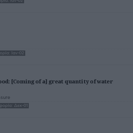
ρία:
Ιαν-02
ορία:
Ιαν-02
ood: [Coming of a] great quantity of water
asure
φορία:
Δεκ-01