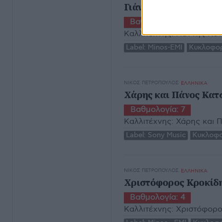
Γιάννης Κότσιρας - Li
Βαθμολογία:
5
Καλλιτέχνης:
Γιάννης Κότ
Label:
Minos-EMI
Κυκλοφορ
ΝΊΚΟΣ ΠΕΤΡΌΠΟΥΛΟΣ
ΕΛΛΗΝΙΚΑ
Χάρης και Πάνος Κατσι
Βαθμολογία:
7
Καλλιτέχνης:
Χάρης και 
Label:
Sony Music
Κυκλοφο
ΝΊΚΟΣ ΠΕΤΡΌΠΟΥΛΟΣ
ΕΛΛΗΝΙΚΑ
Χριστόφορος Κροκίδη
Βαθμολογία:
4
Καλλιτέχνης:
Χριστόφορο