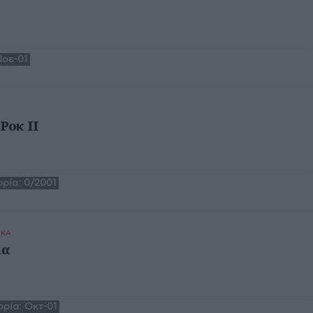
l
οε-01
 Ροκ ΙΙ
ρία:
0/2001
ΙΚΑ
ια
ρία:
Οκτ-01