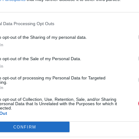
υκλοφορία:
Νοε-01
l Data Processing Opt Outs
ΙΚΑ
α
o opt-out of the Sharing of my personal data.
In
o opt-out of the Sale of my Personal Data.
υκλοφορία:
Φεβ-02
In
to opt-out of processing my Personal Data for Targeted
ing.
erra Nostra
In
o opt-out of Collection, Use, Retention, Sale, and/or Sharing
ersonal Data that Is Unrelated with the Purposes for which it
ννάτου
lected.
Out
ν-02
CONFIRM