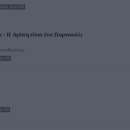
ρία:
Απρ-02
 - Η Αγάπη είναι ένα Πορτοκάλι
ιστοδούλου
αν-02
ρ-02