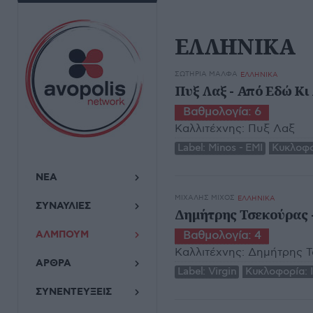
ΕΛΛΗΝΙΚΑ
ΣΩΤΗΡΊΑ ΜΆΛΦΑ
ΕΛΛΗΝΙΚΑ
Πυξ Λαξ - Από Εδώ Κι
Βαθμολογία:
6
Καλλιτέχνης:
Πυξ Λαξ
Label:
Minos - EMI
Κυκλοφο
ΝΕΑ
ΜΙΧΆΛΗΣ ΜΊΧΟΣ
ΕΛΛΗΝΙΚΑ
ΣΥΝΑΥΛΙΕΣ
Δημήτρης Τσεκούρας 
ΑΛΜΠΟΥΜ
Βαθμολογία:
4
Καλλιτέχνης:
Δημήτρης 
ΑΡΘΡΑ
Label:
Virgin
Κυκλοφορία:
ΣΥΝΕΝΤΕΥΞΕΙΣ