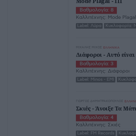
Mode Plagal - III
Βαθμολογία:
8
Καλλιτέχνης:
Mode Plaga
Label:
Λύρα
Κυκλοφορία:
Ν
ΜΙΧΆΛΗΣ ΜΊΧΟΣ
ΕΛΛΗΝΙΚΑ
Διάφοροι - Αυτό είναι
Βαθμολογία:
3
Καλλιτέχνης:
Διάφοροι
Label:
Minos - EMI
Κυκλοφο
ΓΙΏΡΓΟΣ ΔΗΜΗΤΡΑΚΌΠΟΥΛΟΣ
ΕΛΛΗΝ
Σκιές - Άνοιξε Τα Μάτ
Βαθμολογία:
4
Καλλιτέχνης:
Σκιές
Label:
FM Records
Κυκλοφο