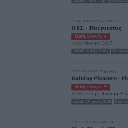
Label:
Minos - EMI
Κυκλοφο
ΝΊΚΟΣ ΠΕΤΡΌΠΟΥΛΟΣ
ΕΛΛΗΝΙΚΑ
O.S.T. - 15αύγουστος
Βαθμολογία:
6
Καλλιτέχνης:
O.S.T.
Label:
Ακτή / Sony
Κυκλοφ
ΠΆΝΟΣ ΚΑΡΑΦΩΤΙΆΣ
ΕΛΛΗΝΙΚΑ
Raining Pleasure - Fl
Βαθμολογία:
9
Καλλιτέχνης:
Raining Ple
Label:
Chrysalis/EMI
Κυκλο
ΣΩΤΗΡΊΑ ΜΆΛΦΑ
ΕΛΛΗΝΙΚΑ