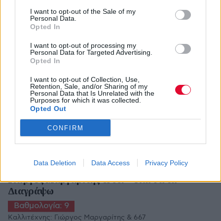
Βαθμολογία:
8
I want to opt-out of the Sale of my
Personal Data.
Καλλιτέχνης:
Μίκης Θεοδωράκης - Γιάννης Πάριος
Opted In
Label:
Minos-EMI
Κυκλοφορία:
Νοε-01
I want to opt-out of processing my
Personal Data for Targeted Advertising.
Opted In
ΣΩΤΗΡΊΑ ΜΆΛΦΑ
ΕΛΛΗΝΙΚΑ
I want to opt-out of Collection, Use,
Οι Απέναντι - Το Παρελθόν Θυμήθηκα (cd
Retention, Sale, and/or Sharing of my
Personal Data that Is Unrelated with the
single)
Purposes for which it was collected.
Opted Out
Καλλιτέχνης:
Οι Απέναντι
Label:
Sony
Κυκλοφορία:
Οκτ-01
CONFIRM
Data Deletion
Data Access
Privacy Policy
ΣΩΤΗΡΊΑ ΜΆΛΦΑ
ΕΛΛΗΝΙΚΑ
Γιώργος Μαργαρίτης & 667 - Όλα θα τα
Διαγράψω
Βαθμολογία:
9
Καλλιτέχνης:
Γιώργος Μαργαρίτης & 667