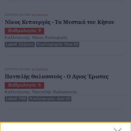
ΣΩΤΗΡΊΑ ΜΆΛΦΑ
ΕΛΛΗΝΙΚΑ
Νίκος Κυπουργός - Τα Μυστικά του Κήπου
Βαθμολογία:
9
Καλλιτέχνης:
Νίκος Κυπουργός
Label:
Σείριος
Κυκλοφορία:
Νοε-01
ΣΩΤΗΡΊΑ ΜΆΛΦΑ
ΕΛΛΗΝΙΚΑ
Παντελής Θαλασσινός - Ο Αγιος Έρωτας
Βαθμολογία:
6
Καλλιτέχνης:
Παντελής Θαλασσινός
Label:
MBI
Κυκλοφορία:
Δεκ-01
ΣΩΤΗΡΊΑ ΜΆΛΦΑ
ΕΛΛΗΝΙΚΑ
O.S.T. - Το Κλάμα Βγήκε Απ' Τον Παράδεισο