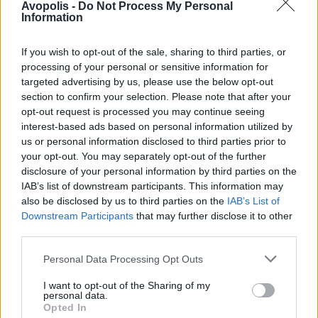
Avopolis -
Do Not Process My Personal
Information
Βαθμολογία:
3
Καλλιτέχνης:
O.S.T.
If you wish to opt-out of the sale, sharing to third parties, or
Label:
Sony / Heaven
Κυκλοφορία:
Νοε-01
processing of your personal or sensitive information for
targeted advertising by us, please use the below opt-out
section to confirm your selection. Please note that after your
opt-out request is processed you may continue seeing
ΓΙΏΡΓΟΣ ΔΗΜΗΤΡΑΚΌΠΟΥΛΟΣ
ΕΛΛΗΝΙΚΑ
interest-based ads based on personal information utilized by
Ημισκούμπρια - Τη Λόλα απ' τη φωτιά ποιος
us or personal information disclosed to third parties prior to
θα τη βγάλει;
your opt-out. You may separately opt-out of the further
Βαθμολογία:
4
disclosure of your personal information by third parties on the
Καλλιτέχνης:
Ημισκούμπρια
IAB’s list of downstream participants. This information may
also be disclosed by us to third parties on the
IAB’s List of
Label:
Def Jam / Universal
Κυκλοφορία:
Νοε-01
Downstream Participants
that may further disclose it to other
third parties.
Personal Data Processing Opt Outs
ΣΩΤΗΡΊΑ ΜΆΛΦΑ
ΕΛΛΗΝΙΚΑ
Μίκης Θεοδωράκης - Γιάννης Πάριος - Ο
I want to opt-out of the Sharing of my
Ερωτικός Θεοδωράκης - Γιάννης Πάριος Live
personal data.
Opted In
στο Λυκαβηττό