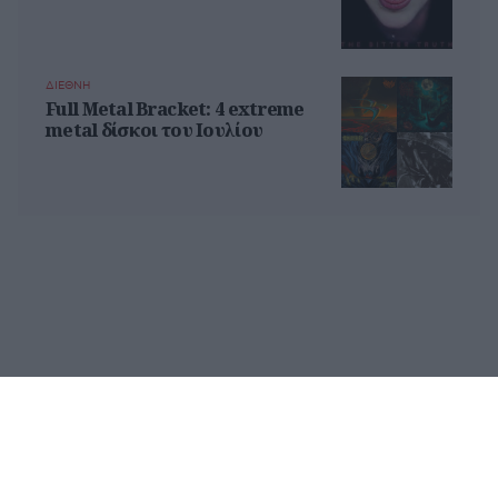
ΔΙΕΘΝΗ
Full Metal Bracket: 4 extreme
metal δίσκοι του Ιουλίου