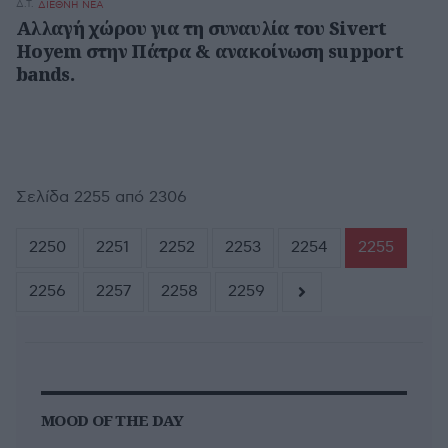
Δ.Τ.
ΔΙΕΘΝΗ ΝΕΑ
Αλλαγή χώρου για τη συναυλία του Sivert
Hoyem στην Πάτρα & ανακοίνωση support
bands.
Σελίδα 2255 από 2306
2250
2251
2252
2253
2254
2255
2256
2257
2258
2259
MOOD OF THE DAY