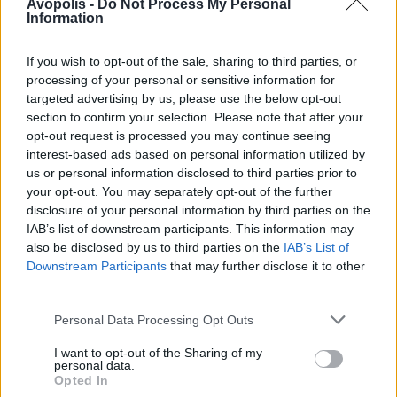
«Μετά τη συναυλία των Scissor Sisters δεν
Avopolis -
Do Not Process My Personal
μπορώ πλέον να κοιμηθώ».
Information
If you wish to opt-out of the sale, sharing to third parties, or
processing of your personal or sensitive information for
targeted advertising by us, please use the below opt-out
AVOPOLIS.NEWS TEAM
ΔΙΕΘΝΗ ΝΕΑ
section to confirm your selection. Please note that after your
Δείτε ποιο ψηφίστηκε ως το καλύτερο
opt-out request is processed you may continue seeing
κιθαριστικό riff του 21ου αιώνα.
interest-based ads based on personal information utilized by
us or personal information disclosed to third parties prior to
your opt-out. You may separately opt-out of the further
disclosure of your personal information by third parties on the
IAB’s list of downstream participants. This information may
ΌΛΓΑ ΣΚΟΎΡΤΗ
also be disclosed by us to third parties on the
IAB’s List of
ΔΙΕΘΝΗ ΝΕΑ
Στα σκαριά μια ταινία που θα βασίζεται στην
Downstream Participants
that may further disclose it to other
μουσική των Beach Boys.
third parties.
Personal Data Processing Opt Outs
I want to opt-out of the Sharing of my
personal data.
AVOPOLIS.NEWS TEAM
Opted In
ΔΙΕΘΝΗ ΝΕΑ