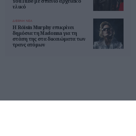
YouTube με σπάνιο αρχειακό
υλικό
ΔΙΕΘΝΗ ΝΕΑ
Η Róisín Murphy επικρίνει
δημόσια τη Madonna για τη
στάση της στα δικαιώματα των
τρανς ατόμων