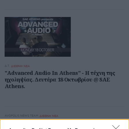
Δ.Τ.
ΔΙΕΘΝΗ ΝΕΑ
"Advanced Audio In Athens" - Η τέχνη της
ηχοληψίας. Δευτέρα 18 Οκτωβρίου @ SAE
Athens.
AVOPOLIS.NEWS TEAM
ΔΙΕΘΝΗ ΝΕΑ
O David Grohl ξεσπάει μπροστά στην κάμερα: