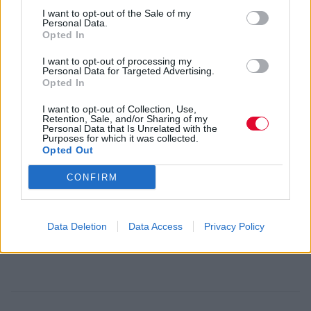
H Lady Gaga εμφανίζεται σε συναυλία της
I want to opt-out of the Sale of my
Yoko Ono.
Personal Data.
Opted In
I want to opt-out of processing my
Personal Data for Targeted Advertising.
Opted In
AVOPOLIS.NEWS TEAM
ΔΙΕΘΝΗ ΝΕΑ
Ο Roger Waters απαντά στις κατηγορίες περί
I want to opt-out of Collection, Use,
Retention, Sale, and/or Sharing of my
αντισημιτισμού.
Personal Data that Is Unrelated with the
Purposes for which it was collected.
Opted Out
CONFIRM
Δ.Τ.
ΔΙΕΘΝΗ ΝΕΑ
Αναβάλλεται η αποψινή συναυλία των
Scorpions στην Αθήνα λόγω ασθένειας του
Data Deletion
Data Access
Privacy Policy
τραγουδιστή Klaus Meine.